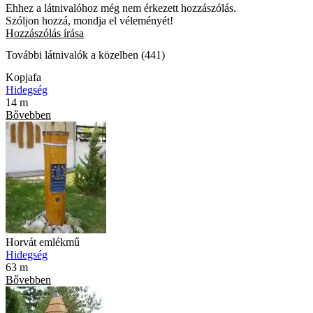
Ehhez a látnivalóhoz még nem érkezett hozzászólás.
Szóljon hozzá, mondja el véleményét!
Hozzászólás írása
További látnivalók a közelben (441)
Kopjafa
Hidegség
14 m
Bővebben
Horvát emlékmű
Hidegség
63 m
Bővebben