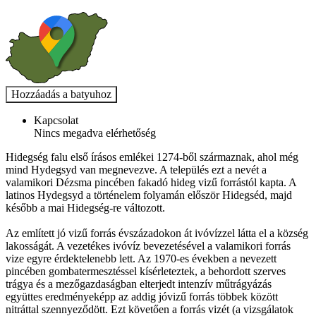
Kapcsolat
Nincs megadva elérhetőség
Hidegség falu első írásos emlékei 1274-ből származnak, ahol még
mind Hydegsyd van megnevezve. A település ezt a nevét a
valamikori Dézsma pincében fakadó hideg vizű forrástól kapta. A
latinos Hydegsyd a történelem folyamán először Hidegséd, majd
később a mai Hidegség-re változott.
Az említett jó vizű forrás évszázadokon át ivóvízzel látta el a község
lakosságát. A vezetékes ivóvíz bevezetésével a valamikori forrás
vize egyre érdektelenebb lett. Az 1970-es években a nevezett
pincében gombatermesztéssel kísérleteztek, a behordott szerves
trágya és a mezőgazdaságban elterjedt intenzív műtrágyázás
együttes eredményeképp az addig jóvizű forrás többek között
nitráttal szennyeződött. Ezt követően a forrás vizét (a vizsgálatok