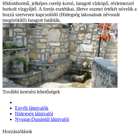
féldombormű, jelképes cserép korsó, faragott vízköpő, rézlemezzel
burkolt vízgyűjtő. A forrás esztétikai, illetve eszmei értékét növelik a
hozzá szervesen kapcsolódó (Hidegség lakosainak névsorát
megörökítő) faragott fatáblák.
További keresési lehetőségek
Egyéb látnivalók
Hidegség látnivalói
Nyugat-Dunántúl látnivalói
Hozzászólások