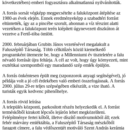
következtében) emberi fogyasztásra alkalmatlanná nyilvánították.
A forrás sorsát végképp megpecsételte a faluközpont átépítése az
1980-as évek elején. Ennek eredményeképp a szabadtéri forrást
eltüntették, így az a pincébe szorult, ahonnan a víz térszint alatti
vezetéken a faluközpont terén kiépített úgynevezett diszkúton át
vezetve a Fertő-tóba ömlött.
2000. februárjában Grubits János vezetésével megalakult a
Faluszépítő Társaság. Több célkitűzés közül kiemelkedő
programként ütemezte be, hogy a Millenniumi év tiszteletére a falu
névadó forrását újra feltárja. A cél az volt, hogy úgy környezeti, mint
esztétikai szempontból egy maradandó szép emlék épüljön.
A forrás önkéntesen épült meg (szponzorok anyagi segítségével), jó
példája volt a jó cél érdekében való emberi összefogásnak. A forrás
2000. július 29-re teljes szépségében elkészült, a vize iható. A
turisták egyik kedvenc pihenőhelye.
A forrás rövid leírása
A település központi, parkosított részén helyezkedik el. A forrást
terméskőből kirakott lépcsős lejárón lehet megközelíteni.
Felépítménye fertei kőből, illetve díszítő motívumokból áll; ezek
fehér márvány emléktábla, a Faluszépítő Társaság mészkőből
faragott címere, a falu védőszentjét motiváló Szent András kerámia