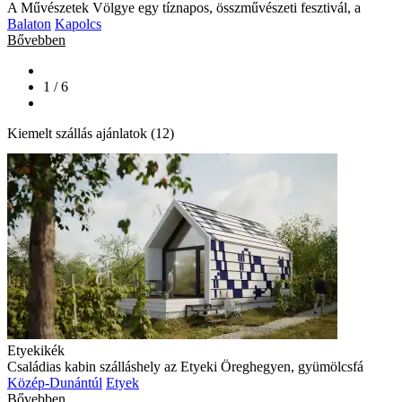
A Művészetek Völgye egy tíznapos, összművészeti fesztivál, a
Balaton
Kapolcs
Bővebben
1 / 6
Kiemelt szállás ajánlatok (12)
Etyekikék
Családias kabin szálláshely az Etyeki Öreghegyen, gyümölcsfá
Közép-Dunántúl
Etyek
Bővebben