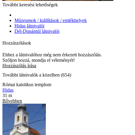
További keresési lehetőségek
Múzeumok / kiállítások / emlékhelyek
Hidas látnivalói
Dél-Dunántúl látnivalói
Hozzászólások
Ehhez a látnivalóhoz még nem érkezett hozzászólás.
Szóljon hozzá, mondja el véleményét!
Hozzászólás írása
További látnivalók a közelben (654)
Római katolikus templom
Hidas
31 m
Bővebben