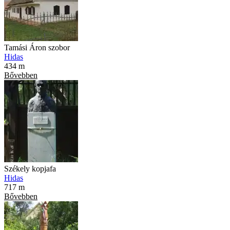
Tamási Áron szobor
Hidas
434 m
Bővebben
Székely kopjafa
Hidas
717 m
Bővebben