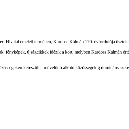
ri Hivatal emeleti termében, Kardoss Kálmán 170. évfordulója tisztelet
, fényképek, újságcikkek idézik a kort, melyben Kardoss Kálmán érték
 közösségeken keresztül a művelődő alkotó közösségekig domináns szerep