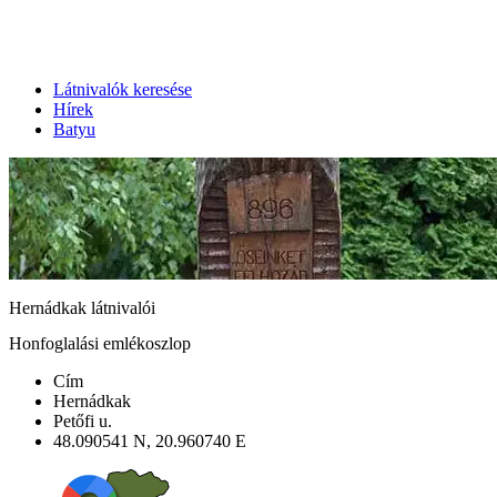
Látnivalók keresése
Hírek
Batyu
Hernádkak látnivalói
Honfoglalási emlékoszlop
Cím
Hernádkak
Petőfi u.
48.090541 N, 20.960740 E