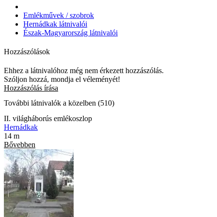
Emlékművek / szobrok
Hernádkak látnivalói
Észak-Magyarország látnivalói
Hozzászólások
Ehhez a látnivalóhoz még nem érkezett hozzászólás.
Szóljon hozzá, mondja el véleményét!
Hozzászólás írása
További látnivalók a közelben (510)
II. világháborús emlékoszlop
Hernádkak
14 m
Bővebben