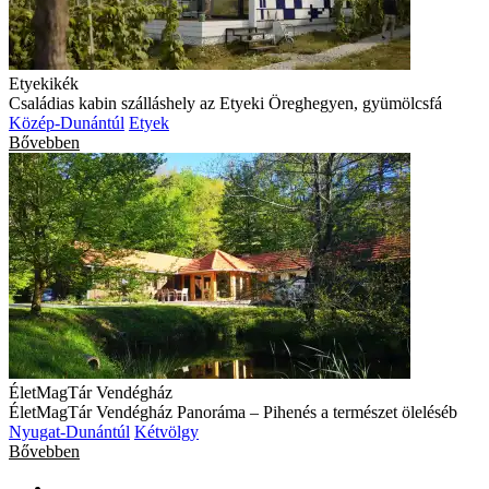
Etyekikék
Családias kabin szálláshely az Etyeki Öreghegyen, gyümölcsfá
Közép-Dunántúl
Etyek
Bővebben
ÉletMagTár Vendégház
ÉletMagTár Vendégház Panoráma – Pihenés a természet öleléséb
Nyugat-Dunántúl
Kétvölgy
Bővebben