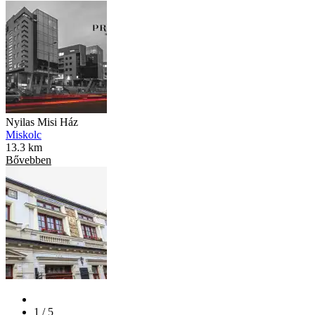
Nyilas Misi Ház
Miskolc
13.3 km
Bővebben
1 / 5