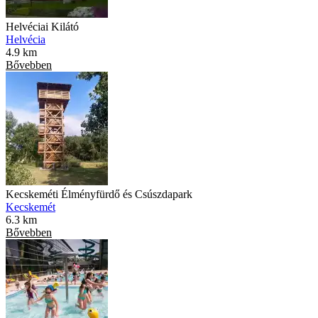
Helvéciai Kilátó
Helvécia
4.9 km
Bővebben
Kecskeméti Élményfürdő és Csúszdapark
Kecskemét
6.3 km
Bővebben