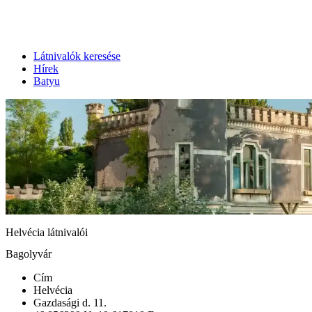
Látnivalók keresése
Hírek
Batyu
Helvécia látnivalói
Bagolyvár
Cím
Helvécia
Gazdasági d. 11.