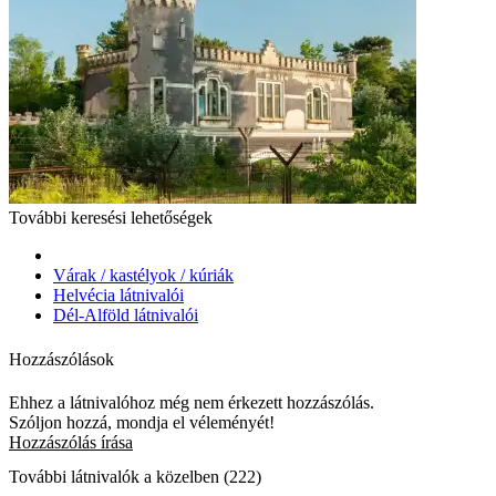
További keresési lehetőségek
Várak / kastélyok / kúriák
Helvécia látnivalói
Dél-Alföld látnivalói
Hozzászólások
Ehhez a látnivalóhoz még nem érkezett hozzászólás.
Szóljon hozzá, mondja el véleményét!
Hozzászólás írása
További látnivalók a közelben (222)