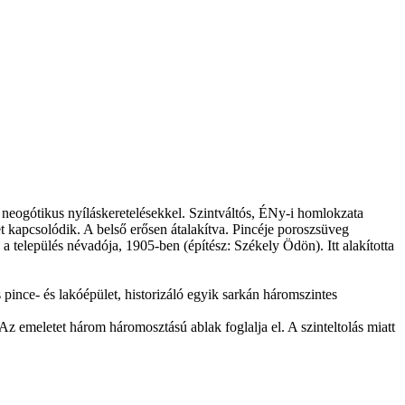
t, neogótikus nyíláskeretelésekkel. Szintváltós, ÉNy-i homlokzata
t kapcsolódik. A belső erősen átalakítva. Pincéje poroszsüveg
a település névadója, 1905-ben (építész: Székely Ödön). Itt alakította
 pince- és lakóépület, historizáló egyik sarkán háromszintes
z emeletet három háromosztású ablak foglalja el. A szinteltolás miatt