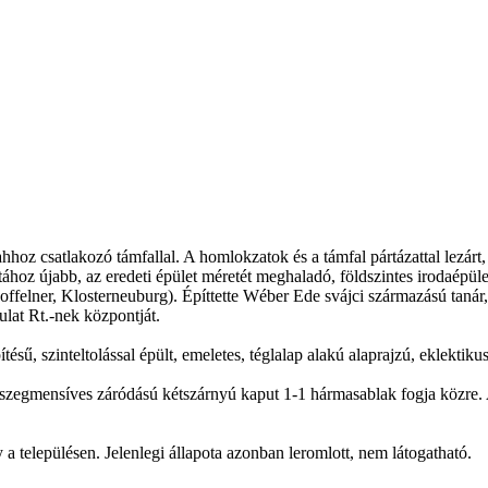
 ahhoz csatlakozó támfallal. A homlokzatok és a támfal pártázattal lezár
hoz újabb, az eredeti épület méretét meghaladó, földszintes irodaépüle
ffelner, Klosterneuburg). Építtette Wéber Ede svájci származású tanár, 
ulat Rt.-nek központját.
, szinteltolással épült, emeletes, téglalap alakú alaprajzú, eklektikus
 szegmensíves záródású kétszárnyú kaput 1-1 hármasablak fogja közre. A
y a településen. Jelenlegi állapota azonban leromlott, nem látogatható.