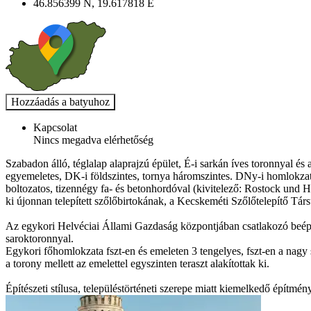
46.856399 N, 19.617818 E
Kapcsolat
Nincs megadva elérhetőség
Szabadon álló, téglalap alaprajzú épület, É-i sarkán íves toronnyal és
egyemeletes, DK-i földszintes, tornya háromszintes. DNy-i homlokzatá
boltozatos, tizennégy fa- és betonhordóval (kivitelező: Rostock und Ho
ki újonnan telepített szőlőbirtokának, a Kecskeméti Szőlőtelepítő Társ
Az egykori Helvéciai Állami Gazdaság központjában csatlakozó beépítésű
saroktoronnyal.
Egykori főhomlokzata fszt-en és emeleten 3 tengelyes, fszt-en a nagy
a torony mellett az emelettel egyszinten teraszt alakítottak ki.
Építészeti stílusa, településtörténeti szerepe miatt kiemelkedő építmén