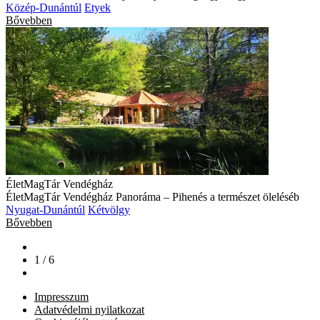
Közép-Dunántúl
Etyek
Bővebben
ÉletMagTár Vendégház
ÉletMagTár Vendégház Panoráma – Pihenés a természet öleléséb
Nyugat-Dunántúl
Kétvölgy
Bővebben
1 / 6
Impresszum
Adatvédelmi nyilatkozat