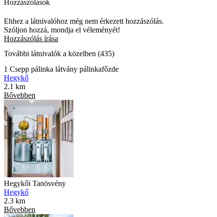
Hozzászólások
Ehhez a látnivalóhoz még nem érkezett hozzászólás.
Szóljon hozzá, mondja el véleményét!
Hozzászólás írása
További látnivalók a közelben (435)
1 Csepp pálinka látvány pálinkafőzde
Hegykő
2.1 km
Bővebben
Hegykői Tanösvény
Hegykő
2.3 km
Bővebben