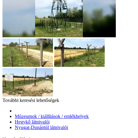
További keresési lehetőségek
Múzeumok / kiállítások / emlékhelyek
Hegykő látnivalói
Nyugat-Dunántúl látnivalói