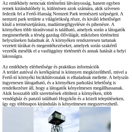
Az emlékhely nemcsak történelmi látványosság, hanem egyben
remek kirándulóhely is, különösen azok számára, akik szívesen
fedezik fel a Fertő-Hanság Nemzeti Park természeti szépségeit. A
nemzeti park területe a világörökség része, és kiváló lehetőséget
kínál a természetjárásra, madármegfigyelésre és pihenésre. A
környéken több túraútvonal is található, amelyek során a látogatók
megismerhetik a térség gazdag élővilágát, miközben történelmi
helyszíneken haladnak át. A környéken rendszeresen tartanak
vezetett túrákat és megemlékezéseket, amelyek során szakértő
vezetők mesélik el a vasfüggöny történetét és annak hatását a helyi
lakosságra.
Az emlékhely elérhetősége és praktikus információk
A terület autóval és kerékpárral is könnyen megközelíthető, mivel a
Fertő-tó környéki bicikliútvonalak is elhaladnak mellette. A helyszín
ingyenesen látogatható, és a környéken parkolási lehetőség is
rendelkezésre áll, hogy a látogatók kényelmesen megállhassanak.
Akik hosszabb időt szeretnének eltölteni a környéken, több
vendégház és panzió található Hegykőn és a közeli településeken,
így egy többnapos kirándulás is kényelmesen megszervezhető.