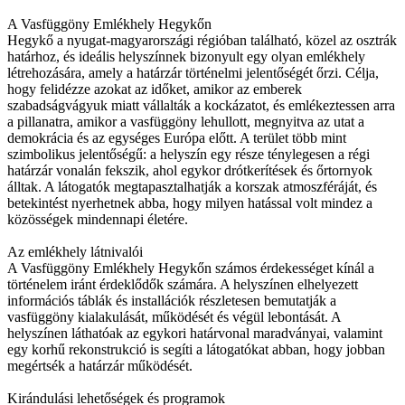
A Vasfüggöny Emlékhely Hegykőn
Hegykő a nyugat-magyarországi régióban található, közel az osztrák
határhoz, és ideális helyszínnek bizonyult egy olyan emlékhely
létrehozására, amely a határzár történelmi jelentőségét őrzi. Célja,
hogy felidézze azokat az időket, amikor az emberek
szabadságvágyuk miatt vállalták a kockázatot, és emlékeztessen arra
a pillanatra, amikor a vasfüggöny lehullott, megnyitva az utat a
demokrácia és az egységes Európa előtt. A terület több mint
szimbolikus jelentőségű: a helyszín egy része ténylegesen a régi
határzár vonalán fekszik, ahol egykor drótkerítések és őrtornyok
álltak. A látogatók megtapasztalhatják a korszak atmoszféráját, és
betekintést nyerhetnek abba, hogy milyen hatással volt mindez a
közösségek mindennapi életére.
Az emlékhely látnivalói
A Vasfüggöny Emlékhely Hegykőn számos érdekességet kínál a
történelem iránt érdeklődők számára. A helyszínen elhelyezett
információs táblák és installációk részletesen bemutatják a
vasfüggöny kialakulását, működését és végül lebontását. A
helyszínen láthatóak az egykori határvonal maradványai, valamint
egy korhű rekonstrukció is segíti a látogatókat abban, hogy jobban
megértsék a határzár működését.
Kirándulási lehetőségek és programok