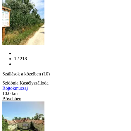
1 / 218
Szállások a közelben (10)
Szidónia Kastélyszálloda
Röjtökmuzsaj
10.0 km
Bővebben