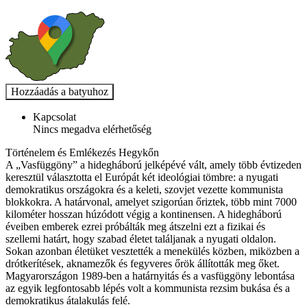
Kapcsolat
Nincs megadva elérhetőség
Történelem és Emlékezés Hegykőn
A „Vasfüggöny” a hidegháború jelképévé vált, amely több évtizeden
keresztül választotta el Európát két ideológiai tömbre: a nyugati
demokratikus országokra és a keleti, szovjet vezette kommunista
blokkokra. A határvonal, amelyet szigorúan őriztek, több mint 7000
kilométer hosszan húzódott végig a kontinensen. A hidegháború
éveiben emberek ezrei próbálták meg átszelni ezt a fizikai és
szellemi határt, hogy szabad életet találjanak a nyugati oldalon.
Sokan azonban életüket vesztették a menekülés közben, miközben a
drótkerítések, aknamezők és fegyveres őrök állították meg őket.
Magyarországon 1989-ben a határnyitás és a vasfüggöny lebontása
az egyik legfontosabb lépés volt a kommunista rezsim bukása és a
demokratikus átalakulás felé.