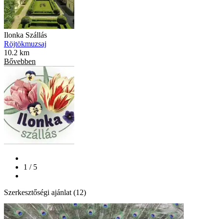
Ilonka Szállás
Röjtökmuzsaj
10.2 km
Bővebben
1 / 5
Szerkesztőségi ajánlat (12)