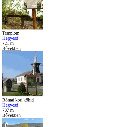
Templom
Hegyesd
721 m
Bővebben
Római kori kőhíd
Hegyesd
737 m
Bővebben