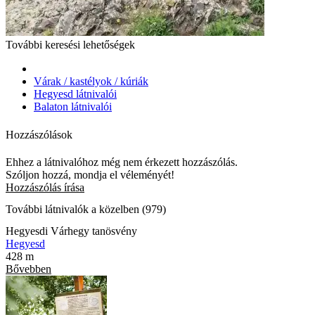
További keresési lehetőségek
Várak / kastélyok / kúriák
Hegyesd látnivalói
Balaton látnivalói
Hozzászólások
Ehhez a látnivalóhoz még nem érkezett hozzászólás.
Szóljon hozzá, mondja el véleményét!
Hozzászólás írása
További látnivalók a közelben (979)
Hegyesdi Várhegy tanösvény
Hegyesd
428 m
Bővebben