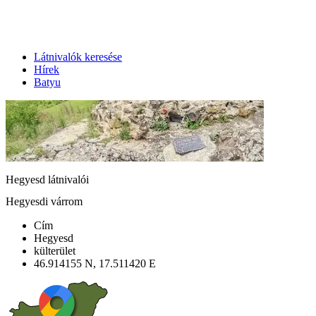
Látnivalók keresése
Hírek
Batyu
Hegyesd látnivalói
Hegyesdi várrom
Cím
Hegyesd
külterület
46.914155 N, 17.511420 E