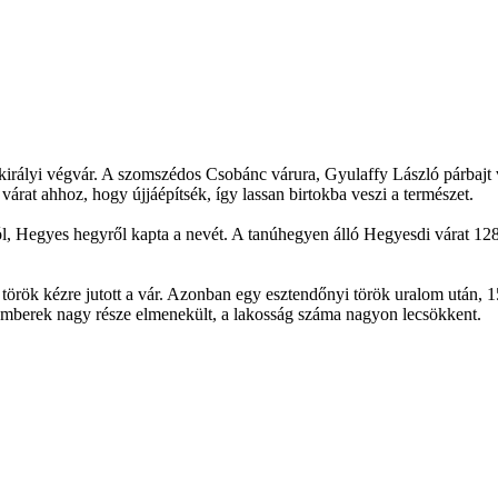
királyi végvár. A szomszédos Csobánc várura, Gyulaffy László párbajt v
 várat ahhoz, hogy újjáépítsék, így lassan birtokba veszi a természet.
ól, Hegyes hegyről kapta a nevét. A tanúhegyen álló Hegyesdi várat 128
n török kézre jutott a vár. Azonban egy esztendőnyi török uralom után, 
 emberek nagy része elmenekült, a lakosság száma nagyon lecsökkent.