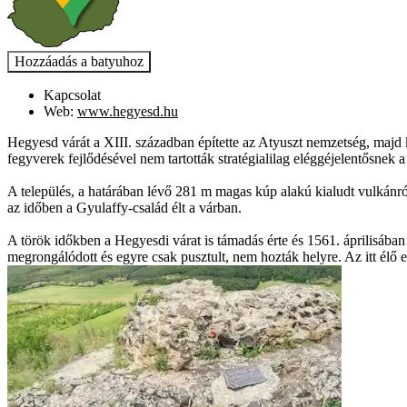
Kapcsolat
Web:
www.hegyesd.hu
Hegyesd várát a XIII. században építette az Atyuszt nemzetség, majd 
fegyverek fejlődésével nem tartották stratégialilag eléggéjelentősnek a
A település, a határában lévő 281 m magas kúp alakú kialudt vulkánr
az időben a Gyulaffy-család élt a várban.
A török időkben a Hegyesdi várat is támadás érte és 1561. áprilisába
megrongálódott és egyre csak pusztult, nem hozták helyre. Az itt élő