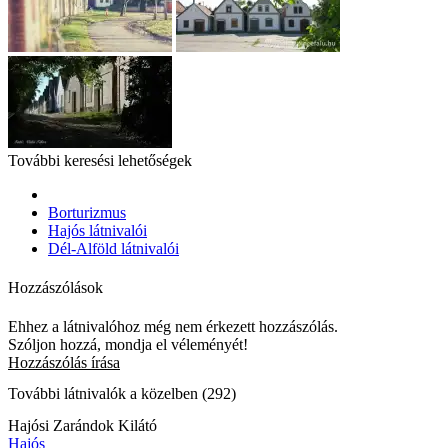
További keresési lehetőségek
Borturizmus
Hajós látnivalói
Dél-Alföld látnivalói
Hozzászólások
Ehhez a látnivalóhoz még nem érkezett hozzászólás.
Szóljon hozzá, mondja el véleményét!
Hozzászólás írása
További látnivalók a közelben (292)
Hajósi Zarándok Kilátó
Hajós