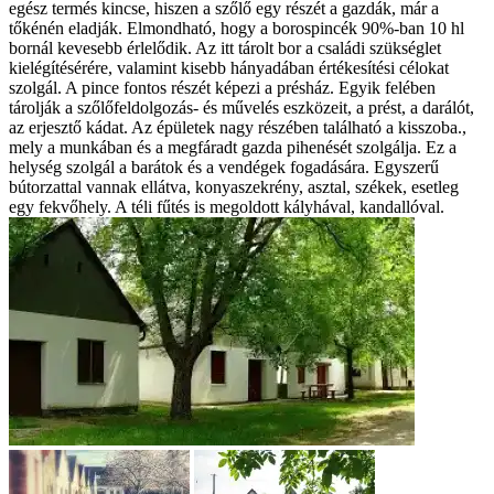
egész termés kincse, hiszen a szőlő egy részét a gazdák, már a
tőkénén eladják. Elmondható, hogy a borospincék 90%-ban 10 hl
bornál kevesebb érlelődik. Az itt tárolt bor a családi szükséglet
kielégítésérére, valamint kisebb hányadában értékesítési célokat
szolgál. A pince fontos részét képezi a présház. Egyik felében
tárolják a szőlőfeldolgozás- és művelés eszközeit, a prést, a darálót,
az erjesztő kádat. Az épületek nagy részében található a kisszoba.,
mely a munkában és a megfáradt gazda pihenését szolgálja. Ez a
helység szolgál a barátok és a vendégek fogadására. Egyszerű
bútorzattal vannak ellátva, konyaszekrény, asztal, székek, esetleg
egy fekvőhely. A téli fűtés is megoldott kályhával, kandallóval.