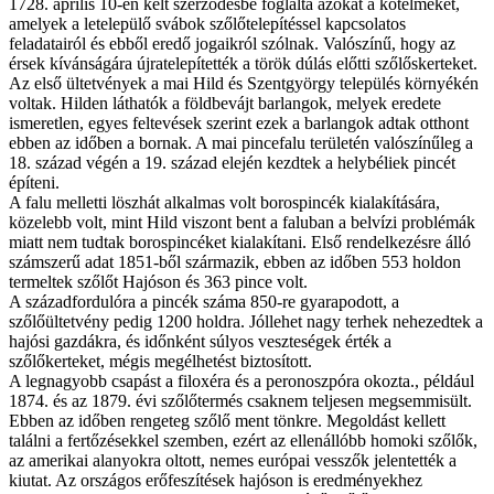
1728. április 10-én kelt szerződésbe foglalta azokat a kötelmeket,
amelyek a letelepülő svábok szőlőtelepítéssel kapcsolatos
feladatairól és ebből eredő jogaikról szólnak. Valószínű, hogy az
érsek kívánságára újratelepítették a török dúlás előtti szőlőskerteket.
Az első ültetvények a mai Hild és Szentgyörgy település környékén
voltak. Hilden láthatók a földbevájt barlangok, melyek eredete
ismeretlen, egyes feltevések szerint ezek a barlangok adtak otthont
ebben az időben a bornak. A mai pincefalu területén valószínűleg a
18. század végén a 19. század elején kezdtek a helybéliek pincét
építeni.
A falu melletti löszhát alkalmas volt borospincék kialakítására,
közelebb volt, mint Hild viszont bent a faluban a belvízi problémák
miatt nem tudtak borospincéket kialakítani. Első rendelkezésre álló
számszerű adat 1851-ből származik, ebben az időben 553 holdon
termeltek szőlőt Hajóson és 363 pince volt.
A századfordulóra a pincék száma 850-re gyarapodott, a
szőlőültetvény pedig 1200 holdra. Jóllehet nagy terhek nehezedtek a
hajósi gazdákra, és időnként súlyos veszteségek érték a
szőlőkerteket, mégis megélhetést biztosított.
A legnagyobb csapást a filoxéra és a peronoszpóra okozta., például
1874. és az 1879. évi szőlőtermés csaknem teljesen megsemmisült.
Ebben az időben rengeteg szőlő ment tönkre. Megoldást kellett
találni a fertőzésekkel szemben, ezért az ellenállóbb homoki szőlők,
az amerikai alanyokra oltott, nemes európai vesszők jelentették a
kiutat. Az országos erőfeszítések hajóson is eredményekhez