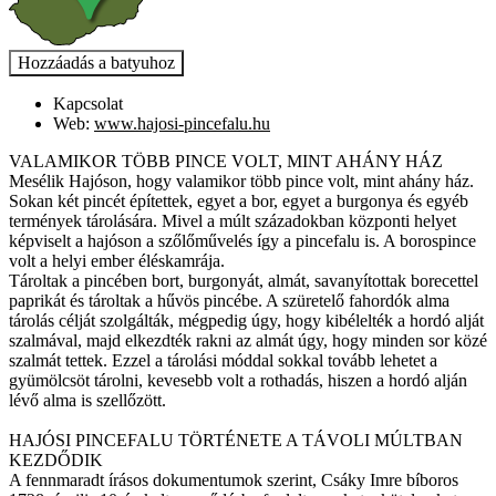
Kapcsolat
Web:
www.hajosi-pincefalu.hu
VALAMIKOR TÖBB PINCE VOLT, MINT AHÁNY HÁZ
Mesélik Hajóson, hogy valamikor több pince volt, mint ahány ház.
Sokan két pincét építettek, egyet a bor, egyet a burgonya és egyéb
termények tárolására. Mivel a múlt századokban központi helyet
képviselt a hajóson a szőlőművelés így a pincefalu is. A borospince
volt a helyi ember éléskamrája.
Tároltak a pincében bort, burgonyát, almát, savanyítottak borecettel
paprikát és tároltak a hűvös pincébe. A szüretelő fahordók alma
tárolás célját szolgálták, mégpedig úgy, hogy kibélelték a hordó alját
szalmával, majd elkezdték rakni az almát úgy, hogy minden sor közé
szalmát tettek. Ezzel a tárolási móddal sokkal tovább lehetet a
gyümölcsöt tárolni, kevesebb volt a rothadás, hiszen a hordó alján
lévő alma is szellőzött.
HAJÓSI PINCEFALU TÖRTÉNETE A TÁVOLI MÚLTBAN
KEZDŐDIK
A fennmaradt írásos dokumentumok szerint, Csáky Imre bíboros