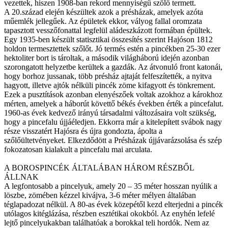
vezettek, hiszen 1908-ban rekord mennyiségű szőlő termett.
A 20.század elején készültek azok a présházak, amelyek azóta
műemlék jellegűek. Az épületek ekkor, vályog fallal oromzata
tapasztott vesszőfonattal legfelül aládeszkázott formában épültek.
Egy 1935-ben készült statisztikai összesítés szerint Hajóson 1812
holdon termesztettek szőlőt. Jó termés estén a pincékben 25-30 ezer
hektoliter bort is tároltak, a második világháború idején azonban
szorongatott helyzetbe kerültek a gazdák. Az átvonuló front katonái,
hogy borhoz jussanak, több présház ajtaját felfeszítették, a nyitva
hagyott, illetve ajtók nélküli pincék zöme kifagyott és tönkrement.
Ezek a pusztítások azonban elenyészőek voltak azokhoz a károkhoz
mérten, amelyek a háborút követtő békés években érték a pincefalut.
1960-as évek kedvező irányú társadalmi változásaira volt szükség,
hogy a pincefalu újjáéledjen. Ekkorra már a kitelepített svábok nagy
része visszatért Hajósra és újra gondozta, ápolta a
szőlőültetvényeket. Elkezdődött a Présházak újjávarázsolása és szép
fokozatosan kialakult a pincefalu mai arculata.
A BOROSPINCÉK ÁLTALÁBAN HÁROM RÉSZBŐL
ÁLLNAK
A legfontosabb a pincelyuk, amely 20 – 35 méter hosszan nyúlik a
löszbe, zömében kézzel kivájva, 3-6 méter mélyen általában
téglapadozat nélkül. A 80-as évek közepétől kezd elterjedni a pincék
utólagos kitéglázása, részben esztétikai okokból. Az enyhén lefelé
lejtő pincelyukakban találhatóak a borokkal teli hordók. Nem az