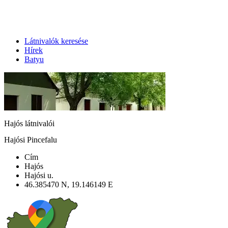
Látnivalók keresése
Hírek
Batyu
Hajós látnivalói
Hajósi Pincefalu
Cím
Hajós
Hajósi u.
46.385470 N, 19.146149 E