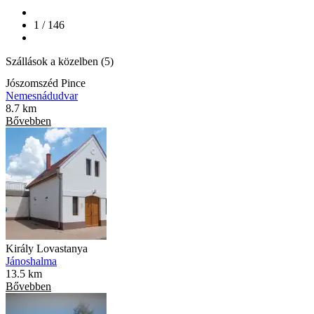
1 / 146
Szállások a közelben (5)
Jószomszéd Pince
Nemesnádudvar
8.7 km
Bővebben
Király Lovastanya
Jánoshalma
13.5 km
Bővebben