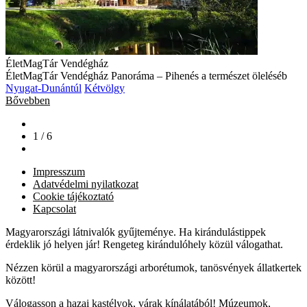
ÉletMagTár Vendégház
ÉletMagTár Vendégház Panoráma – Pihenés a természet öleléséb
Nyugat-Dunántúl
Kétvölgy
Bővebben
1 / 6
Impresszum
Adatvédelmi nyilatkozat
Cookie tájékoztató
Kapcsolat
Magyarországi látnivalók gyűjteménye. Ha kirándulástippek
érdeklik jó helyen jár! Rengeteg kirándulóhely közül válogathat.
Nézzen körül a magyarországi arborétumok, tanösvények állatkertek
között!
Válogasson a hazai kastélyok, várak kínálatából! Múzeumok,