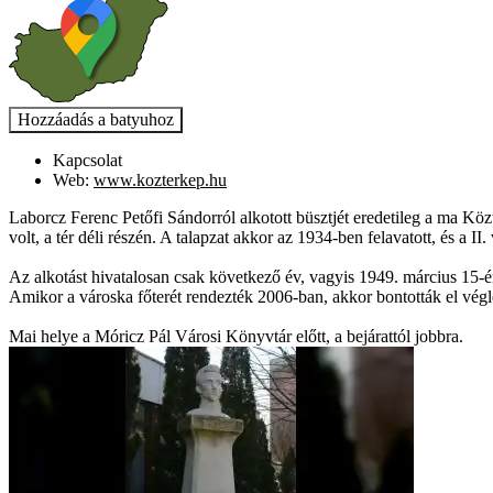
Kapcsolat
Web:
www.kozterkep.hu
Laborcz Ferenc Petőfi Sándorról alkotott büsztjét eredetileg a ma Közt
volt, a tér déli részén. A talapzat akkor az 1934-ben felavatott, és a II
Az alkotást hivatalosan csak következő év, vagyis 1949. március 15-én
Amikor a városka főterét rendezték 2006-ban, akkor bontották el végleg
Mai helye a Móricz Pál Városi Könyvtár előtt, a bejárattól jobbra.