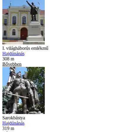
I. világháborús emlékmű
Hajdúnánás
308 m
Bővebben
Sarokbástya
Hajdúnánás
319 m