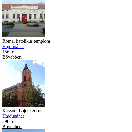
Római katolikus templom
Hajdúnánás
156 m
Bővebben
Kossuth Lajos szobor
Hajdúnánás
298 m
Bővebben