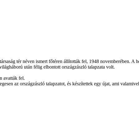
ársaság tér néven ismert főtéren állították fel, 1948 novemberében. A h
. világháború után félig elbontott országzászló talapzata volt.
 avatták fel.
esen az országzászló talapzatot, és készítettek egy újat, ami valamivel