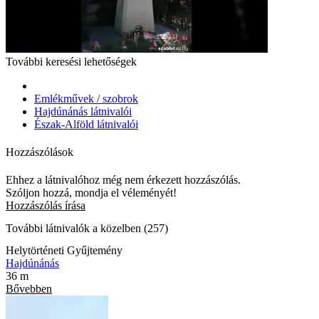
További keresési lehetőségek
Emlékművek / szobrok
Hajdúnánás látnivalói
Észak-Alföld látnivalói
Hozzászólások
Ehhez a látnivalóhoz még nem érkezett hozzászólás.
Szóljon hozzá, mondja el véleményét!
Hozzászólás írása
További látnivalók a közelben (257)
Helytörténeti Gyűjtemény
Hajdúnánás
36 m
Bővebben