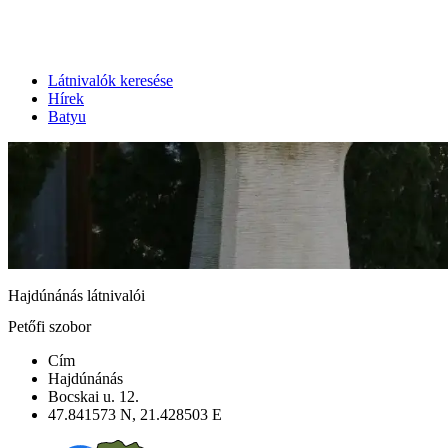
Látnivalók keresése
Hírek
Batyu
Hajdúnánás látnivalói
Petőfi szobor
Cím
Hajdúnánás
Bocskai u. 12.
47.841573 N, 21.428503 E