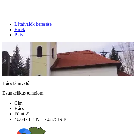
Látnivalók keresése
Hírek
Batyu
Hács látnivalói
Evangélikus templom
Cím
Hács
Fő út 21.
46.647814 N, 17.687519 E