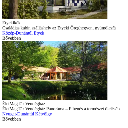
Etyekikék
Családias kabin szálláshely az Etyeki Öreghegyen, gyümölcsfá
Közép-Dunántúl
Etyek
Bővebben
ÉletMagTár Vendégház
ÉletMagTár Vendégház Panoráma – Pihenés a természet öleléséb
Nyugat-Dunántúl
Kétvölgy
Bővebben