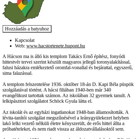
Kapcsolat
Web:
www.hacstortenete.hupont.hu
A Hácson ma is álló kis templom Takács Ernő építész, fonyódi
hittestvér tervei szerint készült magyaros jellegű toronyalakítással,
falusi házakra emlékeztető oromfal-vonallal és bejárattal, egyszerű,
sima falazással.
A templom felszentelése 1936. október 18-án D. Kapi Béla püspök
szolgálatával történt. A hácsi filiában 1940-ben már 340
evangélikust tartottak számon. Az iskolában 32 gyermek tanult. A
lelkipásztori szolgálatot Schöck Gyula látta el.
Az iskolát és az egyházi ingatlanokat 1948-ban államosították. A
lévita-tanítói szolgálat megszűnésével a leánygyülekezet helyben
lakó lelki vezető nélküli életre kényszerült, de erős hittel állta a
próbatételeket, és nem riadt vissza az áldozatvállalásoktól sem.