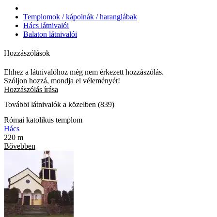
Templomok / kápolnák / haranglábak
Hács látnivalói
Balaton látnivalói
Hozzászólások
Ehhez a látnivalóhoz még nem érkezett hozzászólás.
Szóljon hozzá, mondja el véleményét!
Hozzászólás írása
További látnivalók a közelben (839)
Római katolikus templom
Hács
220 m
Bővebben