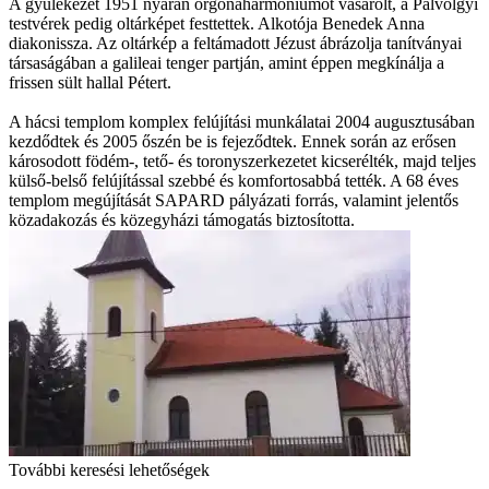
A gyülekezet 1951 nyarán orgonaharmóniumot vásárolt, a Pálvölgyi
testvérek pedig oltárképet festtettek. Alkotója Benedek Anna
diakonissza. Az oltárkép a feltámadott Jézust ábrázolja tanítványai
társaságában a galileai tenger partján, amint éppen megkínálja a
frissen sült hallal Pétert.
A hácsi templom komplex felújítási munkálatai 2004 augusztusában
kezdődtek és 2005 őszén be is fejeződtek. Ennek során az erősen
károsodott födém-, tető- és toronyszerkezetet kicserélték, majd teljes
külső-belső felújítással szebbé és komfortosabbá tették. A 68 éves
templom megújítását SAPARD pályázati forrás, valamint jelentős
közadakozás és közegyházi támogatás biztosította.
További keresési lehetőségek