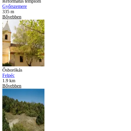
Református templom
Győrszemere
335 m
Bővebben
Ősborókás
Felpéc
1.9 km
Bővebben