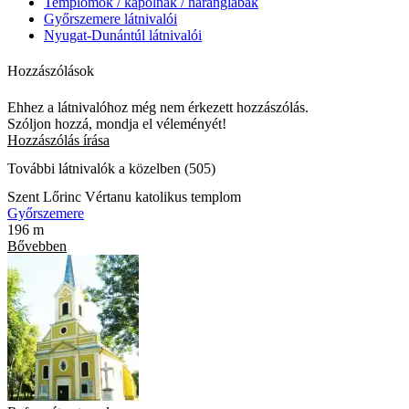
Templomok / kápolnák / haranglábak
Győrszemere látnivalói
Nyugat-Dunántúl látnivalói
Hozzászólások
Ehhez a látnivalóhoz még nem érkezett hozzászólás.
Szóljon hozzá, mondja el véleményét!
Hozzászólás írása
További látnivalók a közelben (505)
Szent Lőrinc Vértanu katolikus templom
Győrszemere
196 m
Bővebben