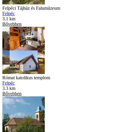
Felpéci Tájház és Falumúzeum
Felpéc
3.1 km
Bővebben
Római katolikus templom
Felpéc
3.3 km
Bővebben