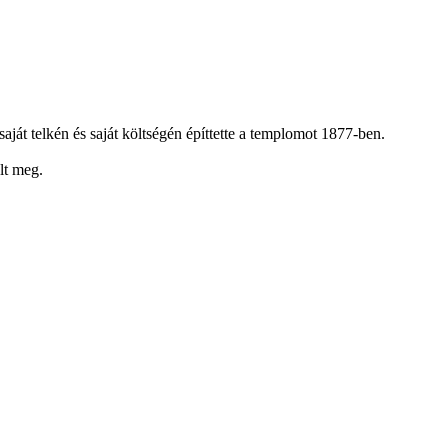
aját telkén és saját költségén építtette a templomot 1877-ben.
lt meg.