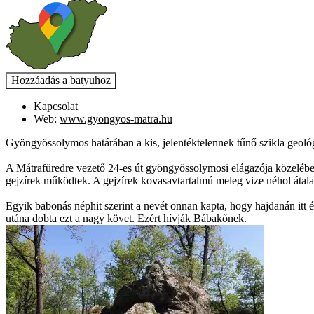
Kapcsolat
Web:
www.gyongyos-matra.hu
Gyöngyössolymos határában a kis, jelentéktelennek tűnő szikla geoló
A Mátrafüredre vezető 24-es út gyöngyössolymosi elágazója közelében
gejzírek működtek. A gejzírek kovasavtartalmú meleg vize néhol átalakít
Egyik babonás néphit szerint a nevét onnan kapta, hogy hajdanán itt é
utána dobta ezt a nagy követ. Ezért hívják Bábakőnek.