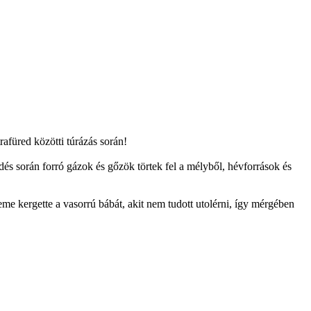
afüred közötti túrázás során!
s során forró gázok és gőzök törtek fel a mélyből, hévforrások és
me kergette a vasorrú bábát, akit nem tudott utolérni, így mérgében