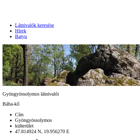
Látnivalók keresése
Hírek
Batyu
Gyöngyössolymos látnivalói
Bába-kő
Cím
Gyöngyössolymos
külterület
47.814924 N, 19.956270 E