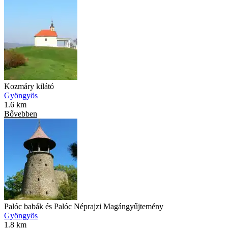
Kozmáry kilátó
Gyöngyös
1.6 km
Bővebben
Palóc babák és Palóc Néprajzi Magángyűjtemény
Gyöngyös
1.8 km