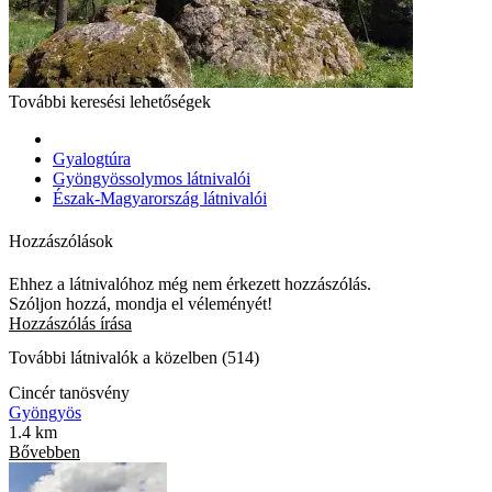
További keresési lehetőségek
Gyalogtúra
Gyöngyössolymos látnivalói
Észak-Magyarország látnivalói
Hozzászólások
Ehhez a látnivalóhoz még nem érkezett hozzászólás.
Szóljon hozzá, mondja el véleményét!
Hozzászólás írása
További látnivalók a közelben (514)
Cincér tanösvény
Gyöngyös
1.4 km
Bővebben