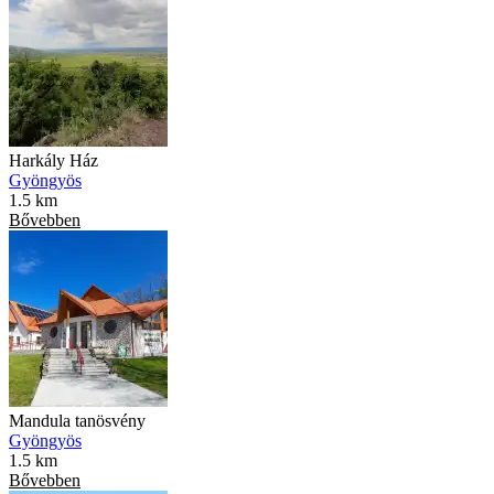
Harkály Ház
Gyöngyös
1.5 km
Bővebben
Mandula tanösvény
Gyöngyös
1.5 km
Bővebben