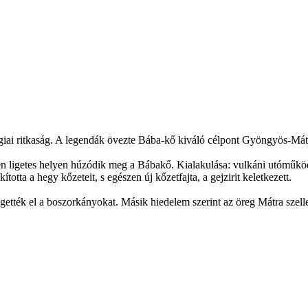
giai ritkaság. A legendák övezte Bába-kő kiváló célpont Gyöngyös-Mátr
 ligetes helyen húzódik meg a Bábakő. Kialakulása: vulkáni utóműködé
otta a hegy kőzeteit, s egészen új kőzetfajta, a gejzirit keletkezett.
gették el a boszorkányokat. Másik hiedelem szerint az öreg Mátra szelle