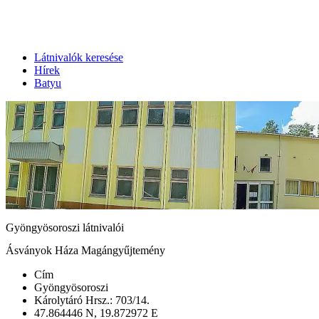
Látnivalók keresése
Hírek
Batyu
Gyöngyösoroszi látnivalói
Ásványok Háza Magángyűjtemény
Cím
Gyöngyösoroszi
Károlytáró Hrsz.: 703/14.
47.864446 N, 19.872972 E