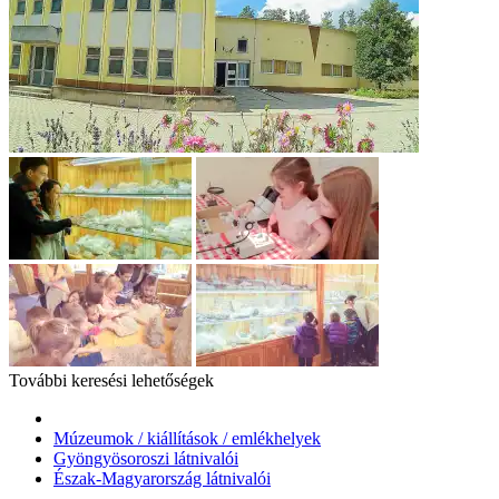
További keresési lehetőségek
Múzeumok / kiállítások / emlékhelyek
Gyöngyösoroszi látnivalói
Észak-Magyarország látnivalói