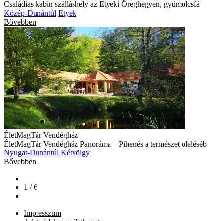
Családias kabin szálláshely az Etyeki Öreghegyen, gyümölcsfá
Közép-Dunántúl
Etyek
Bővebben
ÉletMagTár Vendégház
ÉletMagTár Vendégház Panoráma – Pihenés a természet öleléséb
Nyugat-Dunántúl
Kétvölgy
Bővebben
1 / 6
Impresszum