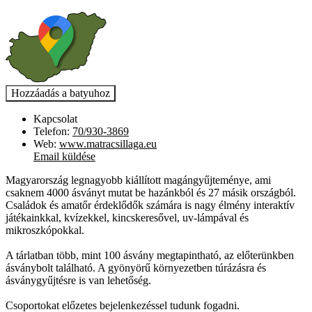
Kapcsolat
Telefon:
70/930-3869
Web:
www.matracsillaga.eu
Email küldése
Magyarország legnagyobb kiállított magángyűjteménye, ami
csaknem 4000 ásványt mutat be hazánkból és 27 másik országból.
Családok és amatőr érdeklődők számára is nagy élmény interaktív
játékainkkal, kvízekkel, kincskeresővel, uv-lámpával és
mikroszkópokkal.
A tárlatban több, mint 100 ásvány megtapintható, az előterünkben
ásványbolt található. A gyönyörű környezetben túrázásra és
ásványgyűjtésre is van lehetőség.
Csoportokat előzetes bejelenkezéssel tudunk fogadni.