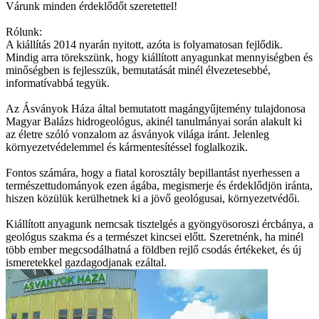
Várunk minden érdeklődőt szeretettel!
Rólunk:
A kiállítás 2014 nyarán nyitott, azóta is folyamatosan fejlődik.
Mindig arra törekszünk, hogy kiállított anyagunkat mennyiségben és
minőségben is fejlesszük, bemutatását minél élvezetesebbé,
informatívabbá tegyük.
Az Ásványok Háza által bemutatott magángyűjtemény tulajdonosa
Magyar Balázs hidrogeológus, akinél tanulmányai során alakult ki
az életre szóló vonzalom az ásványok világa iránt. Jelenleg
környezetvédelemmel és kármentesítéssel foglalkozik.
Fontos számára, hogy a fiatal korosztály bepillantást nyerhessen a
természettudományok ezen ágába, megismerje és érdeklődjön iránta,
hiszen közülük kerülhetnek ki a jövő geológusai, környezetvédői.
Kiállított anyagunk nemcsak tisztelgés a gyöngyösoroszi ércbánya, a
geológus szakma és a természet kincsei előtt. Szeretnénk, ha minél
több ember megcsodálhatná a földben rejlő csodás értékeket, és új
ismeretekkel gazdagodjanak ezáltal.