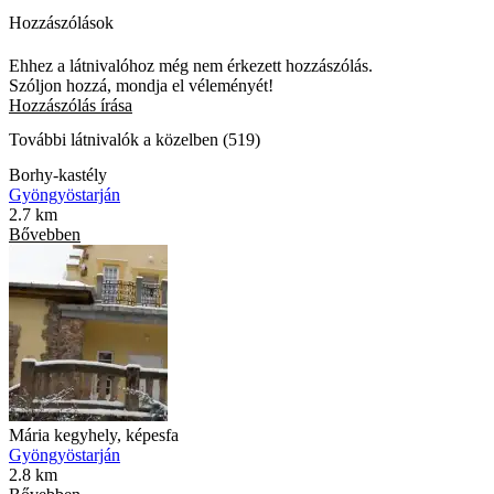
Hozzászólások
Ehhez a látnivalóhoz még nem érkezett hozzászólás.
Szóljon hozzá, mondja el véleményét!
Hozzászólás írása
További látnivalók a közelben (519)
Borhy-kastély
Gyöngyöstarján
2.7 km
Bővebben
Mária kegyhely, képesfa
Gyöngyöstarján
2.8 km