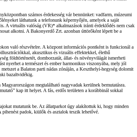
Élményközpontban számos érdekesség vár bennünket: vadfarm, múzeumi
lőlényeket láthatunk a telefonunk képernyőjén, amelyek a saját
is. A virtuális valóság (VR)* alkalmazások iránti érdeklődés nem csak
nosat alkotni. A Bakonyerdő Zrt. azonban úttörőként lépett be a
okon való részvételre. A központ információs pontként is funkcionál a
lusztrációkkal, akusztikus és vizuális effektekkel, élethű
gység földtörténetét, domborzatát, állat- és növényvilágát ismerheti
tást nyerhet a természet és ember harmonikus viszonyába, mely jól
ú metszet a Balaton parti nádas zónáján, a Keszthelyi-hegység dolomit
aki bazaltvidékig.
hol a Magyarországon megtalálható nagyvadak kerülnek bemutatásra.
tató” kap itt helyet. A fás, erdős területen a korábbinál sokkal
jokat mutatunk be. Az állatparkot úgy alakítottuk ki, hogy minden
A pihenést padok, kiülők és asztalok teszik lehetővé.