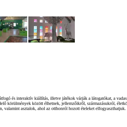
fogó és interaktív kiállítás, illetve játékok várják a látogatókat, a va
elelő körülmények között élhetnek, jellemzőikről, származásukról, élet
an, valamint asztalok, ahol az otthonról hozott ételeket elfogyaszthatjuk.