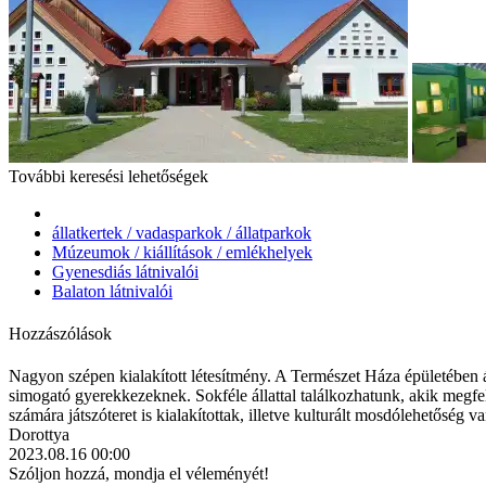
További keresési lehetőségek
állatkertek / vadasparkok / állatparkok
Múzeumok / kiállítások / emlékhelyek
Gyenesdiás látnivalói
Balaton látnivalói
Hozzászólások
Nagyon szépen kialakított létesítmény. A Természet Háza épületében át
simogató gyerekkezeknek. Sokféle állattal találkozhatunk, akik megf
számára játszóteret is kialakítottak, illetve kulturált mosdólehetőség v
Dorottya
2023.08.16 00:00
Szóljon hozzá, mondja el véleményét!