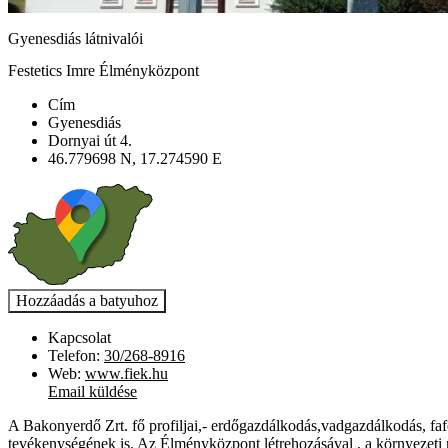
Gyenesdiás látnivalói
Festetics Imre Élményközpont
Cím
Gyenesdiás
Dornyai út 4.
46.779698 N, 17.274590 E
Kapcsolat
Telefon:
30/268-8916
Web:
www.fiek.hu
Email küldése
A Bakonyerdő Zrt. fő profiljai,- erdőgazdálkodás,vadgazdálkodás, fafe
tevékenységének is. Az Élményközpont létrehozásával , a környezeti n