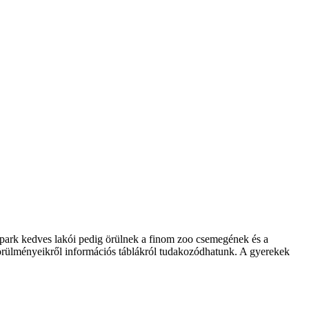
daspark kedves lakói pedig örülnek a finom zoo csemegének és a
körülményeikről információs táblákról tudakozódhatunk. A gyerekek