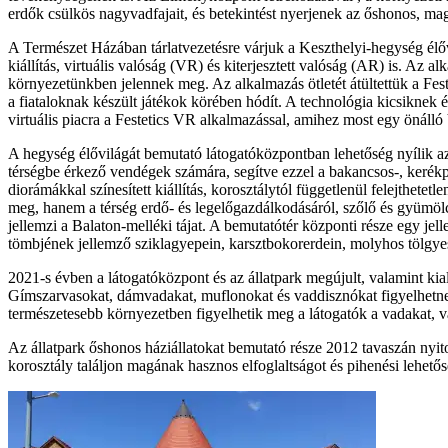
erdők csülkös nagyvadfajait, és betekintést nyerjenek az őshonos, mag
A Természet Házában tárlatvezetésre várjuk a Keszthelyi-hegység él
kiállítás, virtuális valóság (VR) és kiterjesztett valóság (AR) is. A
környezetünkben jelennek meg. Az alkalmazás ötletét átültettük a Fes
a fiataloknak készült játékok körében hódít. A technológia kicsiknek 
virtuális piacra a Festetics VR alkalmazással, amihez most egy önáll
A hegység élővilágát bemutató látogatóközpontban lehetőség nyílik az
térségbe érkező vendégek számára, segítve ezzel a bakancsos-, kerékpár
diorámákkal színesített kiállítás, korosztálytól függetlenül felejthetet
meg, hanem a térség erdő- és legelőgazdálkodásáról, szőlő és gyümölc
jellemzi a Balaton-melléki tájat. A bemutatótér központi része egy j
tömbjének jellemző sziklagyepein, karsztbokorerdein, molyhos tölgyese
2021-s évben a látogatóközpont és az állatpark megújult, valamint ki
Gímszarvasokat, dámvadakat, muflonokat és vaddisznókat figyelhetnek m
természetesebb környezetben figyelhetik meg a látogatók a vadakat, v
Az állatpark őshonos háziállatokat bemutató része 2012 tavaszán nyi
korosztály találjon magának hasznos elfoglaltságot és pihenési lehetősé