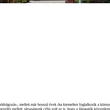
ldolgozás-, mellett már hosszú évek óta kiemelten foglalkozik a környe
evelés mellett, társaságunk célja volt az is, hogy a látogatók közvetle