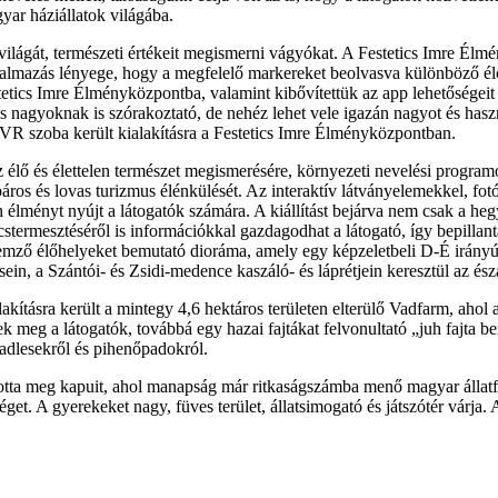
yar háziállatok világába.
ővilágát, természeti értékeit megismerni vágyókat. A Festetics Imre 
z alkalmazás lényege, hogy a megfelelő markereket beolvasva különböző é
tetics Imre Élményközpontba, valamint kibővítettük az app lehetőségeit 
és nagyoknak is szórakoztató, de nehéz lehet vele igazán nagyot és hasz
ó VR szoba került kialakításra a Festetics Imre Élményközpontban.
 élő és élettelen természet megismerésére, környezeti nevelési program
os és lovas turizmus élénkülését. Az interaktív látványelemekkel, fotóil
len élményt nyújt a látogatók számára. A kiállítást bejárva nem csak a he
stermesztéséről is információkkal gazdagodhat a látogató, így bepillan
ellemző élőhelyeket bemutató dioráma, amely egy képzeletbeli D-É irány
in, a Szántói- és Zsidi-medence kaszáló- és láprétjein keresztül az ész
alakításra került a mintegy 4,6 hektáros területen elterülő Vadfarm, a
eg a látogatók, továbbá egy hazai fajtákat felvonultató „juh fajta bemu
adlesekről és pihenőpadokról.
totta meg kapuit, ahol manapság már ritkaságszámba menő magyar állatfa
get. A gyerekeket nagy, füves terület, állatsimogató és játszótér várja. 