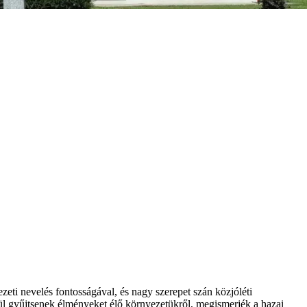
zeti nevelés fontosságával, és nagy szerepet szán közjóléti
nül gyűjtsenek élményeket élő környezetükről, megismerjék a hazai