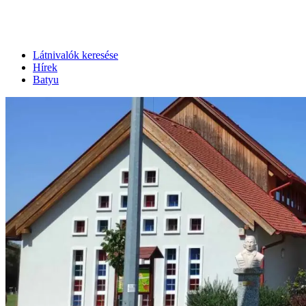
Látnivalók keresése
Hírek
Batyu