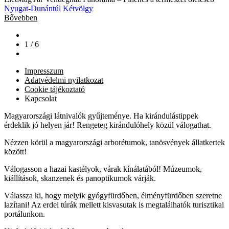
Nyugat-Dunántúl
Kétvölgy
Bővebben
1 / 6
Impresszum
Adatvédelmi nyilatkozat
Cookie tájékoztató
Kapcsolat
Magyarországi látnivalók gyűjteménye. Ha kirándulástippek
érdeklik jó helyen jár! Rengeteg kirándulóhely közül válogathat.
Nézzen körül a magyarországi arborétumok, tanösvények állatkertek
között!
Válogasson a hazai kastélyok, várak kínálatából! Múzeumok,
kiállítások, skanzenek és panoptikumok várják.
Válassza ki, hogy melyik gyógyfürdőben, élményfürdőben szeretne
lazítani! Az erdei túrák mellett kisvasutak is megtalálhatók turisztikai
portálunkon.