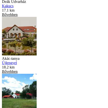
Deák Udvarház
Kakucs
17.1 km
Bővebben
Akác-tanya
Újlengyel
18.2 km
Bővebben