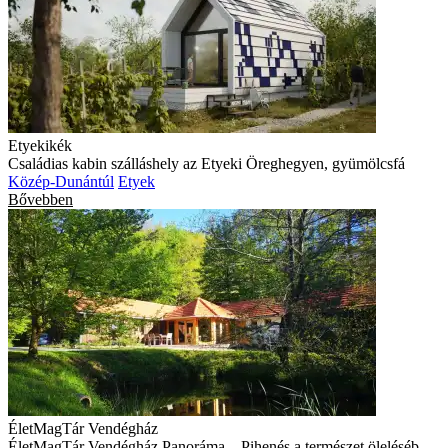
Etyekikék
Családias kabin szálláshely az Etyeki Öreghegyen, gyümölcsfá
Közép-Dunántúl
Etyek
Bővebben
ÉletMagTár Vendégház
ÉletMagTár Vendégház Panoráma – Pihenés a természet öleléséb