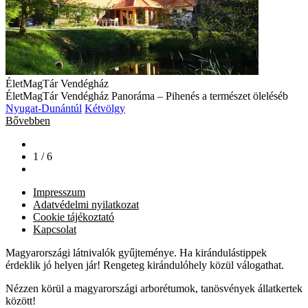
ÉletMagTár Vendégház
ÉletMagTár Vendégház Panoráma – Pihenés a természet öleléséb
Nyugat-Dunántúl
Kétvölgy
Bővebben
1 / 6
Impresszum
Adatvédelmi nyilatkozat
Cookie tájékoztató
Kapcsolat
Magyarországi látnivalók gyűjteménye. Ha kirándulástippek
érdeklik jó helyen jár! Rengeteg kirándulóhely közül válogathat.
Nézzen körül a magyarországi arborétumok, tanösvények állatkertek
között!