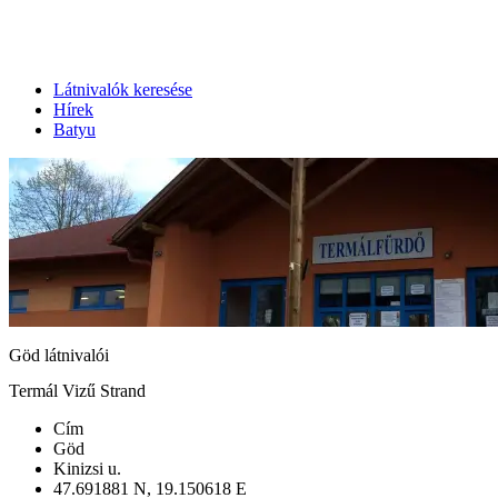
Látnivalók keresése
Hírek
Batyu
Göd látnivalói
Termál Vizű Strand
Cím
Göd
Kinizsi u.
47.691881 N, 19.150618 E