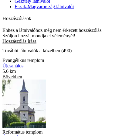
Gesztely látnivalói
Észak-Magyarország látnivalói
Hozzászólások
Ehhez a látnivalóhoz még nem érkezett hozzászólás.
Szóljon hozzá, mondja el véleményét!
Hozzászólás írása
További látnivalók a közelben (490)
Evangélikus templom
Újcsanálos
5.6 km
Bővebben
Református templom