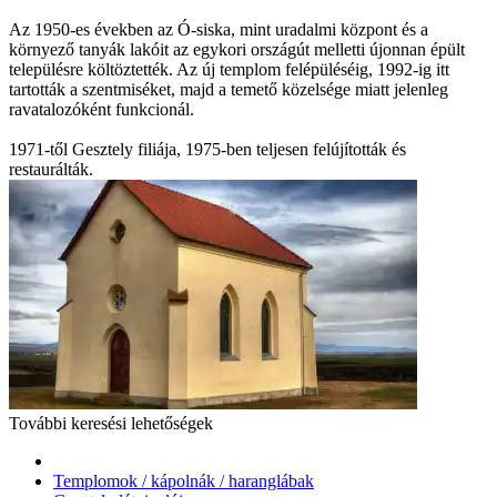
Az 1950-es években az Ó-siska, mint uradalmi központ és a
környező tanyák lakóit az egykori országút melletti újonnan épült
településre költöztették. Az új templom felépüléséig, 1992-ig itt
tartották a szentmiséket, majd a temető közelsége miatt jelenleg
ravatalozóként funkcionál.
1971-től Gesztely filiája, 1975-ben teljesen felújították és
restaurálták.
További keresési lehetőségek
Templomok / kápolnák / haranglábak