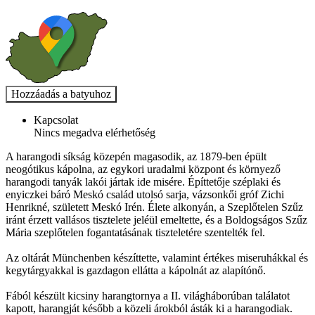
Kapcsolat
Nincs megadva elérhetőség
A harangodi síkság közepén magasodik, az 1879-ben épült
neogótikus kápolna, az egykori uradalmi központ és környező
harangodi tanyák lakói jártak ide misére. Építtetője széplaki és
enyiczkei báró Meskó család utolsó sarja, vázsonkői gróf Zichi
Henrikné, született Meskó Irén. Élete alkonyán, a Szeplőtelen Szűz
iránt érzett vallásos tisztelete jeléül emeltette, és a Boldogságos Szűz
Mária szeplőtelen fogantatásának tiszteletére szentelték fel.
Az oltárát Münchenben készíttette, valamint értékes miseruhákkal és
kegytárgyakkal is gazdagon ellátta a kápolnát az alapítónő.
Fából készült kicsiny harangtornya a II. világháborúban találatot
kapott, harangját később a közeli árokból ásták ki a harangodiak.