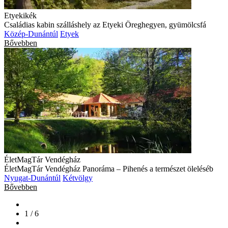
Etyekikék
Családias kabin szálláshely az Etyeki Öreghegyen, gyümölcsfá
Közép-Dunántúl
Etyek
Bővebben
ÉletMagTár Vendégház
ÉletMagTár Vendégház Panoráma – Pihenés a természet öleléséb
Nyugat-Dunántúl
Kétvölgy
Bővebben
1 / 6