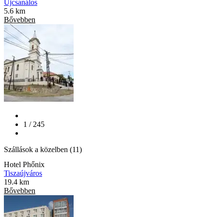
Újcsanálos
5.6 km
Bővebben
1 / 245
Szállások a közelben (11)
Hotel Phőnix
Tiszaújváros
19.4 km
Bővebben