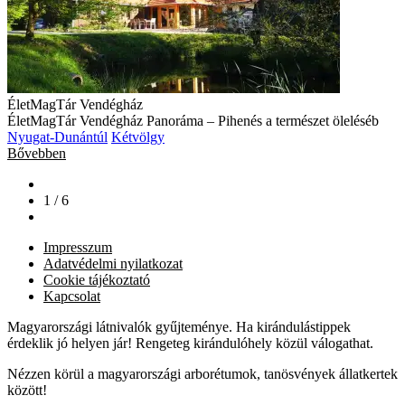
ÉletMagTár Vendégház
ÉletMagTár Vendégház Panoráma – Pihenés a természet öleléséb
Nyugat-Dunántúl
Kétvölgy
Bővebben
1 / 6
Impresszum
Adatvédelmi nyilatkozat
Cookie tájékoztató
Kapcsolat
Magyarországi látnivalók gyűjteménye. Ha kirándulástippek
érdeklik jó helyen jár! Rengeteg kirándulóhely közül válogathat.
Nézzen körül a magyarországi arborétumok, tanösvények állatkertek
között!