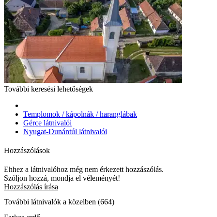
További keresési lehetőségek
Templomok / kápolnák / haranglábak
Gérce látnivalói
Nyugat-Dunántúl látnivalói
Hozzászólások
Ehhez a látnivalóhoz még nem érkezett hozzászólás.
Szóljon hozzá, mondja el véleményét!
Hozzászólás írása
További látnivalók a közelben (664)