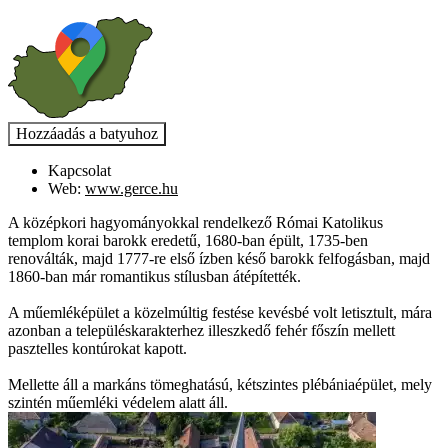
Kapcsolat
Web:
www.gerce.hu
A középkori hagyományokkal rendelkező Római Katolikus
templom korai barokk eredetű, 1680-ban épült, 1735-ben
renoválták, majd 1777-re első ízben késő barokk felfogásban, majd
1860-ban már romantikus stílusban átépítették.
A műemléképület a közelmúltig festése kevésbé volt letisztult, mára
azonban a településkarakterhez illeszkedő fehér főszín mellett
pasztelles kontúrokat kapott.
Mellette áll a markáns tömeghatású, kétszintes plébániaépület, mely
szintén műemléki védelem alatt áll.