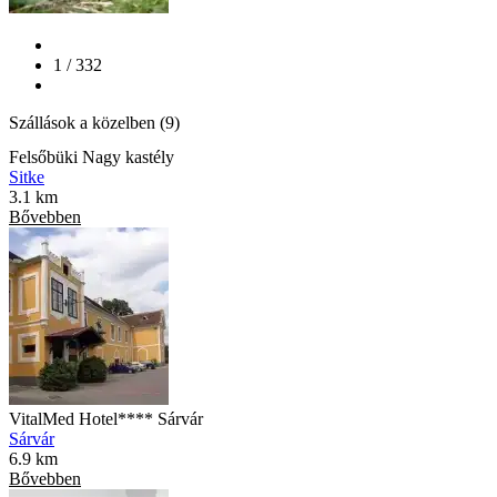
1 / 332
Szállások a közelben (9)
Felsőbüki Nagy kastély
Sitke
3.1 km
Bővebben
VitalMed Hotel**** Sárvár
Sárvár
6.9 km
Bővebben