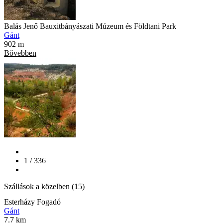
Balás Jenő Bauxitbányászati Múzeum és Földtani Park
Gánt
902 m
Bővebben
1 / 336
Szállások a közelben (15)
Esterházy Fogadó
Gánt
7.7 km