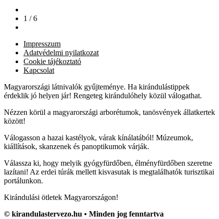
1 / 6
Impresszum
Adatvédelmi nyilatkozat
Cookie tájékoztató
Kapcsolat
Magyarországi látnivalók gyűjteménye. Ha kirándulástippek
érdeklik jó helyen jár! Rengeteg kirándulóhely közül válogathat.
Nézzen körül a magyarországi arborétumok, tanösvények állatkertek
között!
Válogasson a hazai kastélyok, várak kínálatából! Múzeumok,
kiállítások, skanzenek és panoptikumok várják.
Válassza ki, hogy melyik gyógyfürdőben, élményfürdőben szeretne
lazítani! Az erdei túrák mellett kisvasutak is megtalálhatók turisztikai
portálunkon.
Kirándulási ötletek Magyarországon!
© kirandulastervezo.hu • Minden jog fenntartva