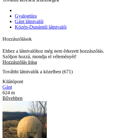
Gyalogtúra
Gánt látnivalói
Közép-Dunántúl látnivalói
Hozzászólások
Ehhez a látnivalóhoz még nem érkezett hozzászólás.
Szóljon hozzá, mondja el véleményét!
Hozzászólás írása
További látnivalók a közelben (671)
Kilátópont
Gánt
624 m
Bővebben