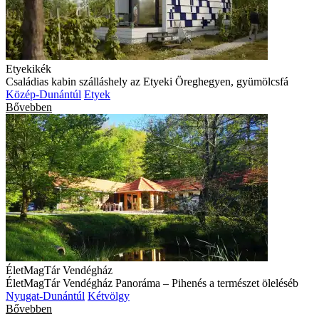
Etyekikék
Családias kabin szálláshely az Etyeki Öreghegyen, gyümölcsfá
Közép-Dunántúl
Etyek
Bővebben
ÉletMagTár Vendégház
ÉletMagTár Vendégház Panoráma – Pihenés a természet öleléséb
Nyugat-Dunántúl
Kétvölgy
Bővebben