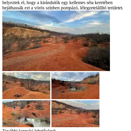
helyeztek el, hogy a kirándulók egy kellemes séta keretében
bejáthassák ezt a vörös színben pompázó, lélegzetelállító területet.
További keresési lehetőségek