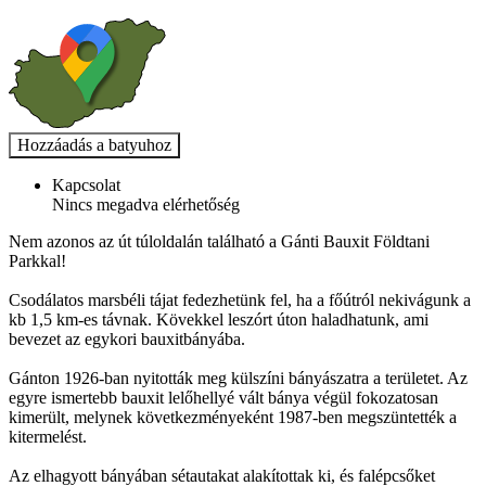
Kapcsolat
Nincs megadva elérhetőség
Nem azonos az út túloldalán található a Gánti Bauxit Földtani
Parkkal!
Csodálatos marsbéli tájat fedezhetünk fel, ha a főútról nekivágunk a
kb 1,5 km-es távnak. Kövekkel leszórt úton haladhatunk, ami
bevezet az egykori bauxitbányába.
Gánton 1926-ban nyitották meg külszíni bányászatra a területet. Az
egyre ismertebb bauxit lelőhellyé vált bánya végül fokozatosan
kimerült, melynek következményeként 1987-ben megszüntették a
kitermelést.
Az elhagyott bányában sétautakat alakítottak ki, és falépcsőket