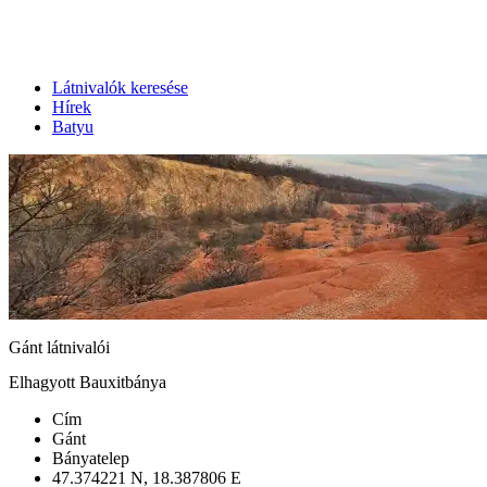
Látnivalók keresése
Hírek
Batyu
Gánt látnivalói
Elhagyott Bauxitbánya
Cím
Gánt
Bányatelep
47.374221 N, 18.387806 E