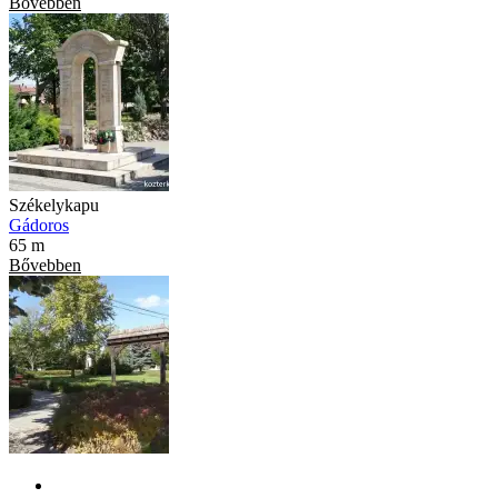
Bővebben
Székelykapu
Gádoros
65 m
Bővebben