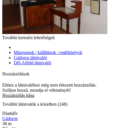
További keresési lehetőségek
Múzeumok / kiállítások / emlékhelyek
Gádoros látnivalói
Dél-Alföld látnivalói
Hozzászólások
Ehhez a látnivalóhoz még nem érkezett hozzászólás.
Szóljon hozzá, mondja el véleményét!
Hozzászólás írása
További látnivalók a közelben (248)
Diadalív
Gádoros
38 m