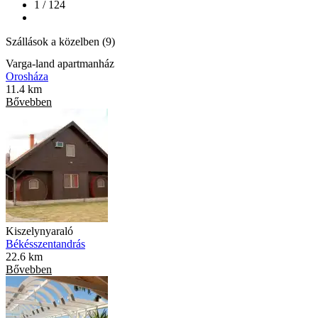
1 / 124
Szállások a közelben (9)
Varga-land apartmanház
Orosháza
11.4 km
Bővebben
Kiszelynyaraló
Békésszentandrás
22.6 km
Bővebben