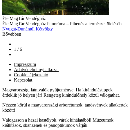
ÉletMagTár Vendégház
ÉletMagTár Vendégház Panoráma – Pihenés a természet öleléséb
Nyugat-Dunántúl
Kétvölgy
Bővebben
1 / 6
Impresszum
Adatvédelmi nyilatkozat
Cookie tájékoztató
Kapcsolat
Magyarországi látnivalók gyűjteménye. Ha kirándulástippek
érdeklik jó helyen jár! Rengeteg kirándulóhely közül válogathat.
Nézzen körül a magyarországi arborétumok, tanösvények állatkertek
között!
Válogasson a hazai kastélyok, várak kínálatából! Múzeumok,
kiállítások, skanzenek és panoptikumok várják.