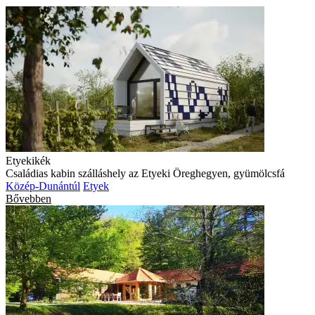
Etyekikék
Családias kabin szálláshely az Etyeki Öreghegyen, gyümölcsfá
Közép-Dunántúl
Etyek
Bővebben