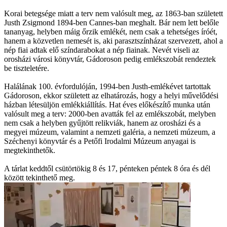
Korai betegsége miatt a terv nem valósult meg, az 1863-ban született
Justh Zsigmond 1894-ben Cannes-ban meghalt. Bár nem lett belőle
tananyag, helyben máig őrzik emlékét, nem csak a tehetséges íróét,
hanem a közvetlen nemesét is, aki parasztszínházat szervezett, ahol a
nép fiai adtak elő színdarabokat a nép fiainak. Nevét viseli az
orosházi városi könyvtár, Gádoroson pedig emlékszobát rendeztek
be tiszteletére.
Halálának 100. évfordulóján, 1994-ben Justh-emlékévet tartottak
Gádoroson, ekkor született az elhatározás, hogy a helyi művelődési
házban létesüljön emlékkiállítás. Hat éves előkészítő munka után
valósult meg a terv: 2000-ben avatták fel az emlékszobát, melyben
nem csak a helyben gyűjtött relikviák, hanem az orosházi és a
megyei múzeum, valamint a nemzeti galéria, a nemzeti múzeum, a
Széchenyi könyvtár és a Petőfi Irodalmi Múzeum anyagai is
megtekinthetők.
A tárlat keddtől csütörtökig 8 és 17, pénteken péntek 8 óra és dél
között tekinthető meg.