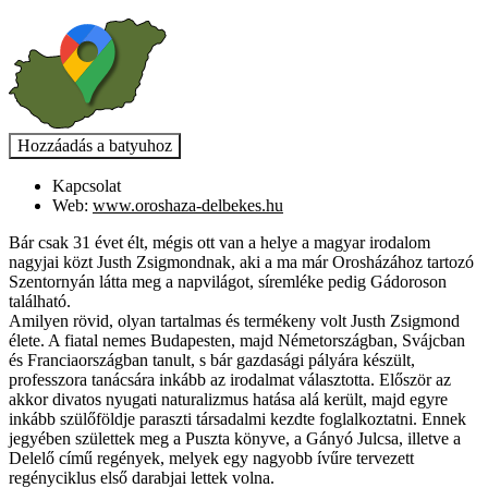
Kapcsolat
Web:
www.oroshaza-delbekes.hu
Bár csak 31 évet élt, mégis ott van a helye a magyar irodalom
nagyjai közt Justh Zsigmondnak, aki a ma már Orosházához tartozó
Szentornyán látta meg a napvilágot, síremléke pedig Gádoroson
található.
Amilyen rövid, olyan tartalmas és termékeny volt Justh Zsigmond
élete. A fiatal nemes Budapesten, majd Németországban, Svájcban
és Franciaországban tanult, s bár gazdasági pályára készült,
professzora tanácsára inkább az irodalmat választotta. Először az
akkor divatos nyugati naturalizmus hatása alá került, majd egyre
inkább szülőföldje paraszti társadalmi kezdte foglalkoztatni. Ennek
jegyében születtek meg a Puszta könyve, a Gányó Julcsa, illetve a
Delelő című regények, melyek egy nagyobb ívűre tervezett
regényciklus első darabjai lettek volna.