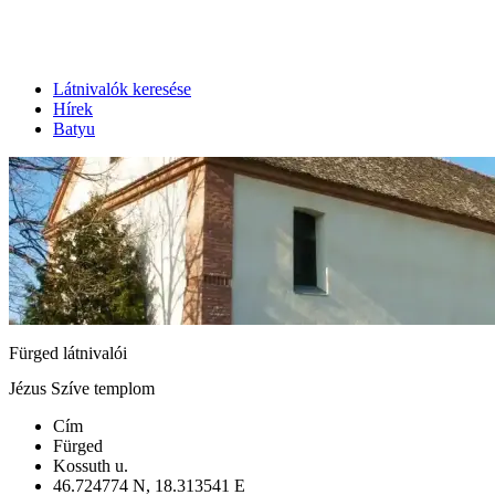
Látnivalók keresése
Hírek
Batyu
Fürged látnivalói
Jézus Szíve templom
Cím
Fürged
Kossuth u.
46.724774 N, 18.313541 E