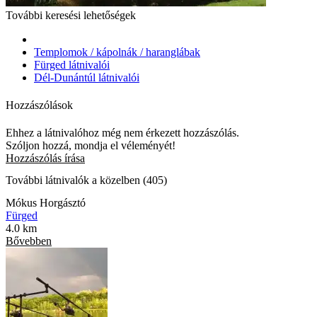
További keresési lehetőségek
Templomok / kápolnák / haranglábak
Fürged látnivalói
Dél-Dunántúl látnivalói
Hozzászólások
Ehhez a látnivalóhoz még nem érkezett hozzászólás.
Szóljon hozzá, mondja el véleményét!
Hozzászólás írása
További látnivalók a közelben (405)
Mókus Horgásztó
Fürged
4.0 km
Bővebben