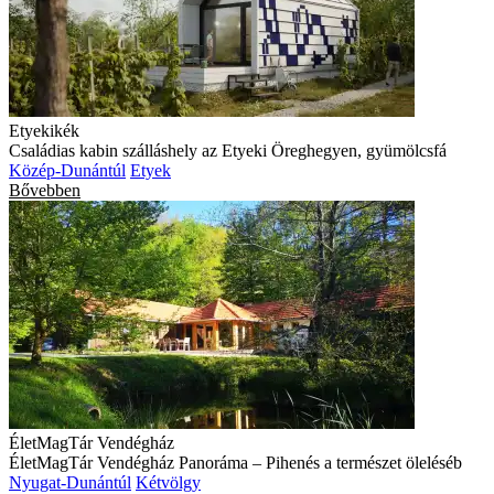
Etyekikék
Családias kabin szálláshely az Etyeki Öreghegyen, gyümölcsfá
Közép-Dunántúl
Etyek
Bővebben
ÉletMagTár Vendégház
ÉletMagTár Vendégház Panoráma – Pihenés a természet öleléséb
Nyugat-Dunántúl
Kétvölgy