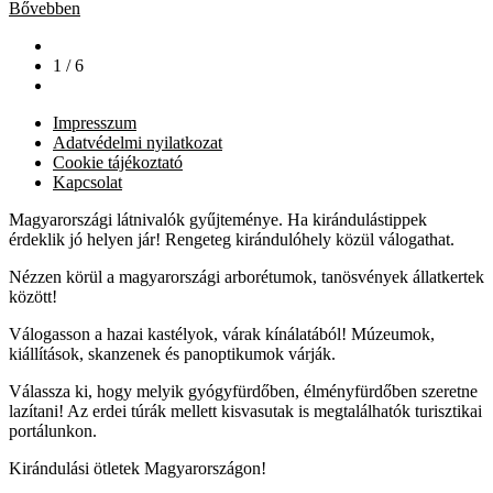
Bővebben
1 / 6
Impresszum
Adatvédelmi nyilatkozat
Cookie tájékoztató
Kapcsolat
Magyarországi látnivalók gyűjteménye. Ha kirándulástippek
érdeklik jó helyen jár! Rengeteg kirándulóhely közül válogathat.
Nézzen körül a magyarországi arborétumok, tanösvények állatkertek
között!
Válogasson a hazai kastélyok, várak kínálatából! Múzeumok,
kiállítások, skanzenek és panoptikumok várják.
Válassza ki, hogy melyik gyógyfürdőben, élményfürdőben szeretne
lazítani! Az erdei túrák mellett kisvasutak is megtalálhatók turisztikai
portálunkon.
Kirándulási ötletek Magyarországon!