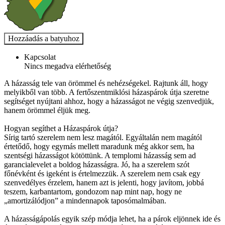
Kapcsolat
Nincs megadva elérhetőség
A házasság tele van örömmel és nehézségekel. Rajtunk áll, hogy
melyikből van több. A fertőszentmiklósi házaspárok útja szeretne
segítséget nyújtani ahhoz, hogy a házasságot ne végig szenvedjük,
hanem örömmel éljük meg.
Hogyan segíthet a Házaspárok útja?
Sírig tartó szerelem nem lesz magától. Egyáltalán nem magától
értetődő, hogy egymás mellett maradunk még akkor sem, ha
szentségi házasságot kötöttünk. A templomi házasság sem ad
garancialevelet a boldog házasságra. Jó, ha a szerelem szót
főnévként és igeként is értelmezzük. A szerelem nem csak egy
szenvedélyes érzelem, hanem azt is jelenti, hogy javítom, jobbá
teszem, karbantartom, gondozom nap mint nap, hogy ne
„amortizálódjon” a mindennapok taposómalmában.
A házasságápolás egyik szép módja lehet, ha a párok eljönnek ide és