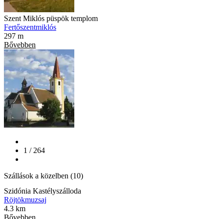
Szent Miklós püspök templom
Fertőszentmiklós
297 m
Bővebben
1 / 264
Szállások a közelben (10)
Szidónia Kastélyszálloda
Röjtökmuzsaj
4.3 km
Bővebben