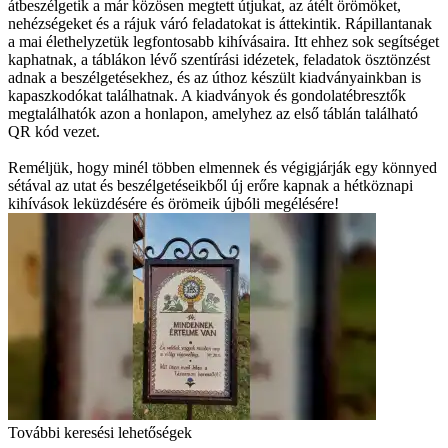
átbeszélgetik a már közösen megtett útjukat, az átélt örömöket,
nehézségeket és a rájuk váró feladatokat is áttekintik. Rápillantanak
a mai élethelyzetük legfontosabb kihívásaira. Itt ehhez sok segítséget
kaphatnak, a táblákon lévő szentírási idézetek, feladatok ösztönzést
adnak a beszélgetésekhez, és az úthoz készült kiadványainkban is
kapaszkodókat találhatnak. A kiadványok és gondolatébresztők
megtalálhatók azon a honlapon, amelyhez az első táblán található
QR kód vezet.
Reméljük, hogy minél többen elmennek és végigjárják egy könnyed
sétával az utat és beszélgetéseikből új erőre kapnak a hétköznapi
kihívások leküzdésére és örömeik újbóli megélésére!
További keresési lehetőségek