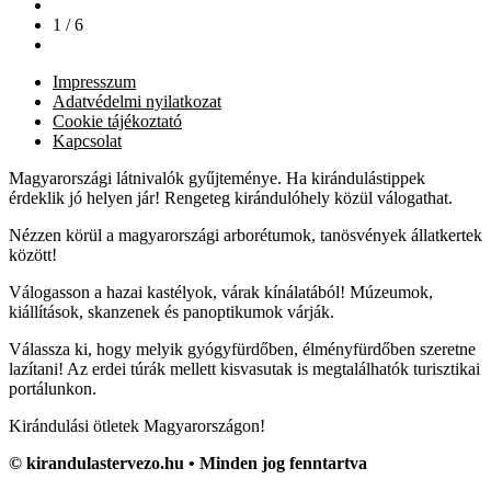
1 / 6
Impresszum
Adatvédelmi nyilatkozat
Cookie tájékoztató
Kapcsolat
Magyarországi látnivalók gyűjteménye. Ha kirándulástippek
érdeklik jó helyen jár! Rengeteg kirándulóhely közül válogathat.
Nézzen körül a magyarországi arborétumok, tanösvények állatkertek
között!
Válogasson a hazai kastélyok, várak kínálatából! Múzeumok,
kiállítások, skanzenek és panoptikumok várják.
Válassza ki, hogy melyik gyógyfürdőben, élményfürdőben szeretne
lazítani! Az erdei túrák mellett kisvasutak is megtalálhatók turisztikai
portálunkon.
Kirándulási ötletek Magyarországon!
© kirandulastervezo.hu • Minden jog fenntartva