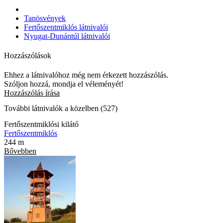
Tanösvények
Fertőszentmiklós látnivalói
Nyugat-Dunántúl látnivalói
Hozzászólások
Ehhez a látnivalóhoz még nem érkezett hozzászólás.
Szóljon hozzá, mondja el véleményét!
Hozzászólás írása
További látnivalók a közelben (527)
Fertőszentmiklósi kilátó
Fertőszentmiklós
244 m
Bővebben