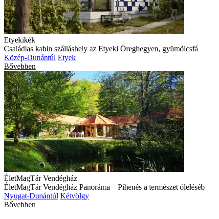
Etyekikék
Családias kabin szálláshely az Etyeki Öreghegyen, gyümölcsfá
Közép-Dunántúl
Etyek
Bővebben
ÉletMagTár Vendégház
ÉletMagTár Vendégház Panoráma – Pihenés a természet öleléséb
Nyugat-Dunántúl
Kétvölgy
Bővebben