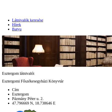
Látnivalók keresése
Hírek
Batyu
Esztergom látnivalói
Esztergomi Főszékesegyházi Könyvtár
Cím
Esztergom
Pázmány Péter u. 2.
47.796669 N, 18.738646 E