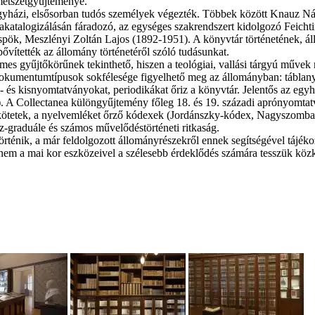
metszetgyűjteménye.
yházi, elsősorban tudós személyek végezték. Többek között Knauz Nándo
katalogizálásán fáradozó, az egységes szakrendszert kidolgozó Feichti
püspök, Meszlényi Zoltán Lajos (1892-1951). A könyvtár történetének, 
vítették az állomány történetéről szóló tudásunkat.
s gyűjtőkörűnek tekinthető, hiszen a teológiai, vallási tárgyú művek 
kumentumtípusok sokfélesége figyelhető meg az állományban: táblany
ó- és kisnyomtatványokat, periodikákat őriz a könyvtár. Jelentős az eg
). A Collectanea különgyűjtemény főleg 18. és 19. századi aprónyomtat
tetek, a nyelvemléket őrző kódexek (Jordánszky-kódex, Nagyszombati-k
z-graduále és számos művelődéstörténeti ritkaság.
örténik, a már feldolgozott állományrészekről ennek segítségével tájé
nem a mai kor eszközeivel a szélesebb érdeklődés számára tesszük közki