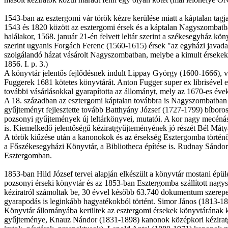
1543-ban az esztergomi vár török kézre kerülése miatt a káptalan ta
1543 és 1820 között az esztergomi érsek és a káptalan Nagyszombatb
halálakor, 1568. január 21-én felvett leltár szerint a székesegyház k
szerint ugyanis Forgách Ferenc (1560-1615) érsek "az egyházi javada
szolgálandó házat vásárolt Nagyszombatban, melybe a kimult érsekek 
1856. I. p. 3.)
A könyvtár jelentős fejlődésnek indult Lippay György (1600-1666), 
Fuggerek 1681 kötetes könyvtárát. Anton Fugger super ex librisével e
további vásárlásokkal gyarapította az állományt, mely az 1670-es évek
A 18. században az esztergomi káptalan továbbra is Nagyszombatban m
gyűjteményt fejlesztette tovább Batthyány József (1727-1799) bíboros, 
pozsonyi gyűjtemények új leltárkönyvei, mutatói. A kor nagy mecénása
is. Kiemelkedő jelentőségű kéziratgyűjteményének jó részét Bél Mátyá
A török kiűzése után a kanonokok és az érsekség Esztergomba történő
a Főszékesegyházi Könyvtár, a Bibliotheca építése is. Rudnay Sándor 
Esztergomban.
1853-ban Hild József tervei alapján elkészült a könyvtár mostani épüle
pozsonyi érseki könyvtár és az 1853-ban Esztergomba szállított nagy
kéziratról számoltak be, 30 évvel később 63.740 dokumentum szerepel
gyarapodás is leginkább hagyatékokból történt. Simor János (1813-1
Könyvtár állományába kerültek az esztergomi érsekek könyvtárának 
gyűjteménye, Knauz Nándor (1831-1898) kanonok középkori kéziratgy