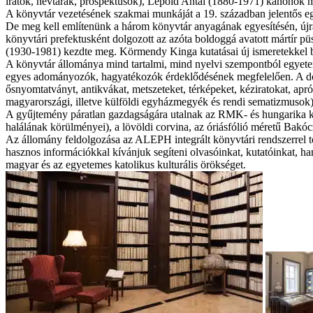
iratok, névtárak, prospektusok), Lepold Antal (1880-1971) kanonok 
A könyvtár vezetésének szakmai munkáját a 19. században jelentős eg
De meg kell említenünk a három könyvtár anyagának egyesítésén, újra
könyvtári prefektusként dolgozott az azóta boldoggá avatott mártír 
(1930-1981) kezdte meg. Körmendy Kinga kutatásai új ismeretekkel bő
A könyvtár állománya mind tartalmi, mind nyelvi szempontból egyeteme
egyes adományozók, hagyatékozók érdeklődésének megfelelően. A do
ősnyomtatványt, antikvákat, metszeteket, térképeket, kéziratokat, apr
magyarországi, illetve külföldi egyházmegyék és rendi sematizmusok
A gyűjtemény páratlan gazdagságára utalnak az RMK- és hungarika kö
halálának körülményei), a lövöldi corvina, az óriásfólió méretű Bakóc
Az állomány feldolgozása az ALEPH integrált könyvtári rendszerrel t
hasznos információkkal kívánjuk segíteni olvasóinkat, kutatóinkat, ha
magyar és az egyetemes katolikus kulturális örökséget.