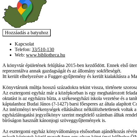
Kapcsolat
Telefon:
33/510-130
Web:
www.bibliotheca.hu
A könyvtár épületének felújítása 2015-ben kezdődött. Ennek első ütem
reprezentálva annak gazdagságát és az állomány sokféleségét.
Itt került elhelyezésre a Fugger-gyűjtemény és került kialakításra a
Könyvtárunk múltja hosszú századokra tekint vissza, története szorosa
Az esztergomi egyház már a középkorban is egy meghatározott feladatok
oktatást is az egyházra bízta, a székesegyházi iskola vezetése és a ta
káptalanhoz Budai János (?-1427) barsi főesperes az általa alapított 
Az intézményi tevékenységek ellátásához nélkülözhetetlenek voltak 
egyházlátogatási jegyzőkönyv szerint megfelelő számban álltak rendelk
bíróságon használt kánonjogi szöveggyűjtemények is.
Az esztergomi egyház könyvállománya elsősorban ajándékozás révén, 
másolt kéziratok közül maradt fenn egy olyan kötet (mai lelőhelye Ö