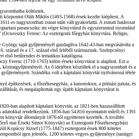
agyszombatba költöztek.
i központot Oláh Miklós (1493-1568) érsek kezdte kiépíteni. A
1611-es nagyszombati zsinat után vált gyakorlattá. A zsinati határozat
egtartani parancsolta; mi végre könyvtárul és egyszersmind nyomdául
." (Ocsovszky Ferenc: Az esztergomi főegyház könyvtára. Religio,
y György saját gyűjteményét gazdagítva 1642-43-ban megvásárolta a
6. század és a 17. század első feléből származnak. Szelepcsényi
rt első betűrendes és tematikus katalógusa.
y Ferenc (1710-1765) külön érseki könyvtárat is alapított. Ezt a
át, kéziratgyűjteményét. Az ő idejében készültek el a nagyszombati és a
 gyűjteményeit. Szándéka volt a káptalani könyvtár nyilvánossá tétele
yú építkezések, a főszékesegyház, a kanonoksor, a prímási palota, és
lítását, és megalapítottak egy újabb káptalani könyvtárat is
1820-ban alapított káptalani könyvtár, az 1821-ben hazaszállított
tos adatokkal rendelkezünk. 1856-ban 54.816 nyomtatott műről és 1391
om könyvtár állományát 1876-tól együttesen kezelték. A további
t őrző mai Érseki Simor Könyvtár) az Esztergomi Főszékesegyházi
zül Kopácsy József (1775-1847) esztergomi érsek 800 kötetes
mpontból igen jelentős, 1200 kötetes vegyes gyűjteménye (tanügyi