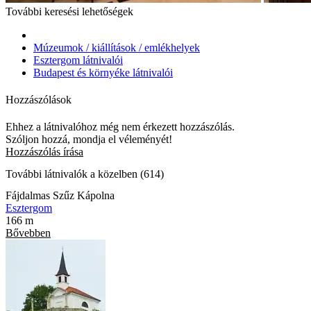
További keresési lehetőségek
Múzeumok / kiállítások / emlékhelyek
Esztergom látnivalói
Budapest és környéke látnivalói
Hozzászólások
Ehhez a látnivalóhoz még nem érkezett hozzászólás.
Szóljon hozzá, mondja el véleményét!
Hozzászólás írása
További látnivalók a közelben (614)
Fájdalmas Szűz Kápolna
Esztergom
166 m
Bővebben