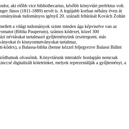
r, aki előbb vice bibliothecarius, később könyvtári prefektus volt.
nger János (1811-1889) nevét is. A legújabb korban néhány éven át
állományának tudományos igényű 20. századi feltárását Kovách Zoltán
mellett a világi tudományok szinte minden ága képviselve van az
omatot (Biblia Pauperum), számos kódexet, közel 300
yházi névtárakat tartalmazó gyűjteményünk (esztergomi, más
ványokat és kisnyomtatványokat tartalmaz.
ódex), a Balassa-biblia (benne kézzel feljegyezve Balassi Bálint
kozódhatnak olvasóink. Könyvtárunk interaktív honlapján nemcsak
nccsé digitalizált köteteinket, melyek reprezentálják a gyűjteményt, a