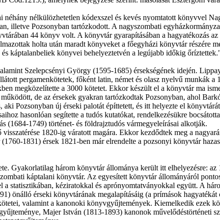
gjai néhány nélkülözhetetlen kódexszel és kevés nyomtatott könyvvel N
an, illetve Pozsonyban tartózkodott. A nagyszombati egyházkormányzat
önyvtárában 44 könyv volt. A könyvtár gyarapításában a hagyatékozás az 
lmazottak holta után maradt könyveket a főegyházi könyvtár részére m
és káptalanbeliek könyvei behelyeztetvén a legújabb időkig őríztettek
valamint Szelepcsényi György (1595-1685) érsekségének idején. Lippa
llátott pergamenkötetek, főként latin, német és olasz nyelvű munkák a 1
ben megközelítette a 3000 kötetet. Ekkor készült el a könyvtár ma isme
űködött, de az érsekek gyakran tartózkodtak Pozsonyban, ahol Barkócz
aki Pozsonyban új érseki palotát építtetett, és itt helyezte el könyvtár
ihoz hasonlóan segítette a tudós kutatókat, rendelkezésükre bocsátotta
s (1684-1749) történet- és földrajztudós vármegyeleírásai alkotják.
 visszatérése 1820-ig váratott magára. Ekkor kezdődtek meg a nagyarán
(1760-1831) érsek 1821-ben már elrendelte a pozsonyi könyvtár hazaszál
te. Gyakorlatilag három könyvtár állománya került itt elhelyezésre: az 
szombati káptalani könyvtár. Az egyesített könyvtár állományáról pon
 a statisztikában, kéziratokkal és aprónyomtatványokkal együtt. A hár
891) önálló érseki könyvtárának megalapításáig (a prímások hagyatéká
kötetei, valamint a kanonoki könyvgyűjtemények. Kiemelkedik ezek kö
űjteménye, Majer István (1813-1893) kanonok művelődéstörténeti sze