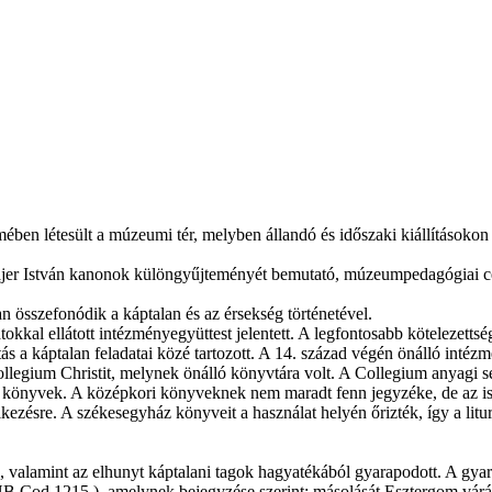
ében létesült a múzeumi tér, melyben állandó és időszaki kiállításokon
 Majer István kanonok különgyűjteményét bemutató, múzeumpedagógiai cé
n összefonódik a káptalan és az érsekség történetével.
kal ellátott intézményegyüttest jelentett. A legfontosabb kötelezettsé
nítás a káptalan feladatai közé tartozott. A 14. század végén önálló inté
Collegium Christit, melynek önálló könyvtára volt. A Collegium anyagi s
a könyvek. A középkori könyveknek nem maradt fenn jegyzéke, de az is
ezésre. A székesegyház könyveit a használat helyén őrizték, így a litu
valamint az elhunyt káptalani tagok hagyatékából gyarapodott. A gya
NB Cod.1215.), amelynek bejegyzése szerint: másolását Esztergom várá