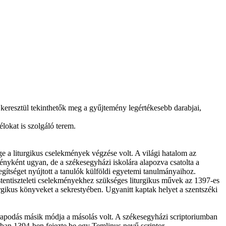
 keresztül tekinthetők meg a gyűjtemény legértékesebb darabjai,
lokat is szolgáló terem.
ge a liturgikus cselekmények végzése volt. A világi hatalom az
zményként ugyan, de a székesegyházi iskolára alapozva csatolta a
egítséget nyújtott a tanulók külföldi egyetemi tanulmányaihoz.
tentiszteleti cselekményekhez szükséges liturgikus művek az 1397-es
rgikus könyveket a sekrestyében. Ugyanitt kaptak helyet a szentszéki
rapodás másik módja a másolás volt. A székesegyházi scriptoriumban
ban 1394-ben fejezte be egy Temlinus nevű scriptor.