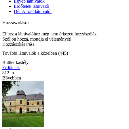
Egyéb látnivalók
Erdőtelek látnivalói
Dél-Alföld látnivalói
Hozzászólások
Ehhez a látnivalóhoz még nem érkezett hozzászólás.
Szóljon hozzá, mondja el véleményét!
Hozzászólás írása
További látnivalók a közelben (445)
Buttler kastély
Erdőtelek
812 m
Bővebben