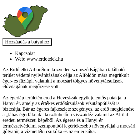
Kapcsolat
Web:
www.erdotelek.hu
Az Erdőtelki Arborétum közvetlen szomszédságában található
terület védetté nyilvánításának célja az Alföldön mára megritkult
éger- és fűzlápi, valamint a mocsári tölgyes növénytársulások
élővilágának megőrzése volt.
Az égerláp területén ered a Hevesi-sík egyik jelentős patakja, a
Hanyi-ér, amely az értékes erdőtársulások vízutánpótlását is
biztosítja. Bár az égeres fajkészlete szegényes, az erdő megjelenése,
a „lábas égerfáknak” köszönhetően visszaidéz valamit az Alföld
eredeti természeti képéből. Az égeres és a Hanyi-ér
természetvédelmi szempontból legértékesebb növényfajai a mocsári
gólyahír, a vízmelléki csukóka és az erdei káka.