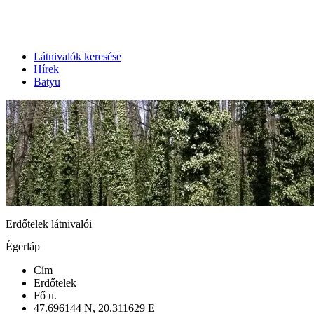
Látnivalók keresése
Hírek
Batyu
Erdőtelek látnivalói
Égerláp
Cím
Erdőtelek
Fő u.
47.696144 N, 20.311629 E