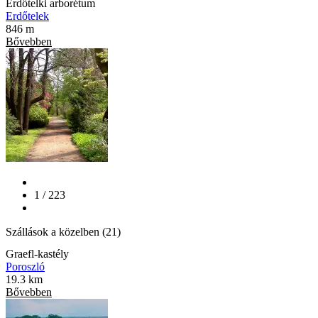
Erdőtelki arborétum
Erdőtelek
846 m
Bővebben
1 / 223
Szállások a közelben (21)
Graefl-kastély
Poroszló
19.3 km
Bővebben