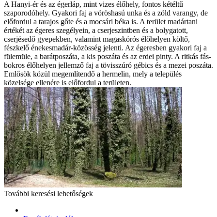
A Hanyi-ér és az égerláp, mint vizes élőhely, fontos kétéltű
szaporodóhely. Gyakori faj a vöröshasú unka és a zöld varangy, de
előfordul a tarajos gőte és a mocsári béka is. A terület madártani
értékét az égeres szegélyein, a cserjeszintben és a bolygatott,
cserjésedő gyepekben, valamint magaskórós élőhelyen költő,
fészkelő énekesmadár-közösség jelenti. Az égeresben gyakori faj a
fülemüle, a barátposzáta, a kis poszáta és az erdei pinty. A ritkás fás-
bokros élőhelyen jellemző faj a tövisszúró gébics és a mezei poszáta.
Emlősök közül megemlítendő a hermelin, mely a település
közelsége ellenére is előfordul a területen.
További keresési lehetőségek