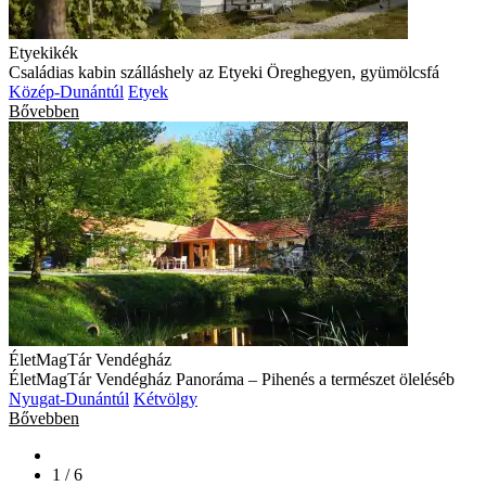
Etyekikék
Családias kabin szálláshely az Etyeki Öreghegyen, gyümölcsfá
Közép-Dunántúl
Etyek
Bővebben
ÉletMagTár Vendégház
ÉletMagTár Vendégház Panoráma – Pihenés a természet öleléséb
Nyugat-Dunántúl
Kétvölgy
Bővebben
1 / 6