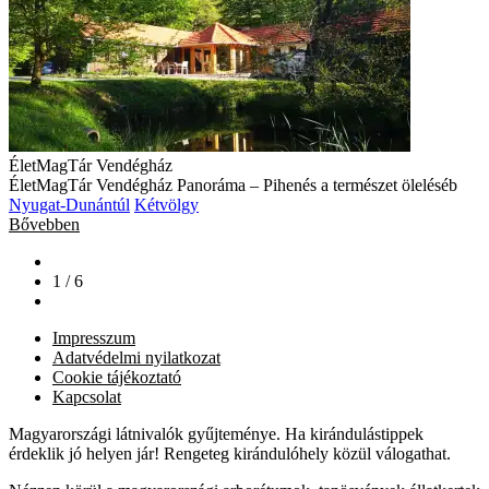
ÉletMagTár Vendégház
ÉletMagTár Vendégház Panoráma – Pihenés a természet öleléséb
Nyugat-Dunántúl
Kétvölgy
Bővebben
1 / 6
Impresszum
Adatvédelmi nyilatkozat
Cookie tájékoztató
Kapcsolat
Magyarországi látnivalók gyűjteménye. Ha kirándulástippek
érdeklik jó helyen jár! Rengeteg kirándulóhely közül válogathat.