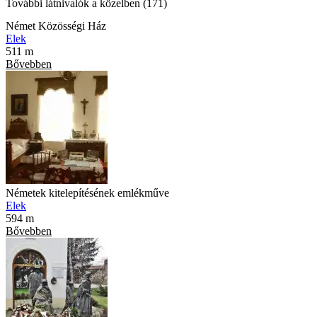
További látnivalók a közelben (171)
Német Közösségi Ház
Elek
511 m
Bővebben
Németek kitelepítésének emlékműve
Elek
594 m
Bővebben