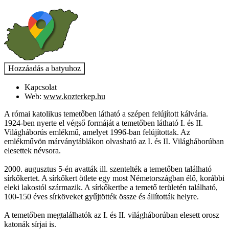
Kapcsolat
Web:
www.kozterkep.hu
A római katolikus temetőben látható a szépen felújított kálvária.
1924-ben nyerte el végső formáját a temetőben látható I. és II.
Világháborús emlékmű, amelyet 1996-ban felújítottak. Az
emlékművön márványtáblákon olvasható az I. és II. Világháborúban
elesettek névsora.
2000. augusztus 5-én avatták ill. szentelték a temetőben található
sírkőkertet. A sírkőkert ötlete egy most Németországban élő, korábbi
eleki lakostól származik. A sírkőkertbe a temető területén található,
100-150 éves sírköveket gyűjtötték össze és állították helyre.
A temetőben megtalálhatók az I. és II. világháborúban elesett orosz
katonák sírjai is.