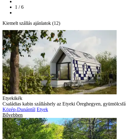
1 / 6
Kiemelt szállás ajánlatok (12)
Etyekikék
Családias kabin szálláshely az Etyeki Öreghegyen, gyümölcsfá
Közép-Dunántúl
Etyek
Bővebben