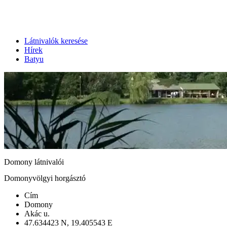
Látnivalók keresése
Hírek
Batyu
Domony látnivalói
Domonyvölgyi horgásztó
Cím
Domony
Akác u.
47.634423 N, 19.405543 E