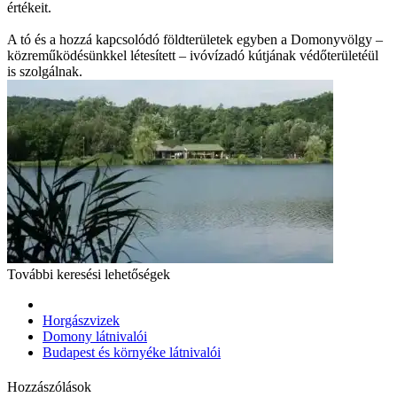
értékeit.
A tó és a hozzá kapcsolódó földterületek egyben a Domonyvölgy –
közreműködésünkkel létesített – ivóvízadó kútjának védőterületéül
is szolgálnak.
További keresési lehetőségek
Horgászvizek
Domony látnivalói
Budapest és környéke látnivalói
Hozzászólások