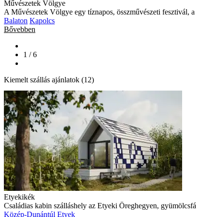
Művészetek Völgye
A Művészetek Völgye egy tíznapos, összművészeti fesztivál, a
Balaton
Kapolcs
Bővebben
1 / 6
Kiemelt szállás ajánlatok (12)
Etyekikék
Családias kabin szálláshely az Etyeki Öreghegyen, gyümölcsfá
Közép-Dunántúl
Etyek