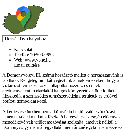
Kapcsolat
Telefon:
70/508-9853
Web:
www.vphe.hu
Email küldése
A Domonyvölgyi III. számú horgásztó mellett a horgásztanyánk is
található. Rengeteg munkát végeztünk annak érdekében, hogy a
víztározót természetközeli állapotba hozzuk, és ennek
eredményeként madárdaltól hangos környezetével üde foltként
illeszkedik a szomszédos természetvédelmi területek és erdővel
borított domboldal közé.
A kerítés esetünkben nem a környékbeliektől való elzárkózást,
hanem a védett madarak fészkelő helyévé, és az egyéb élőlények
menedékévé vált terület megóvását szolgálja, amelyek nélkül a
Domonyvölgy ma már egyáltalán nem őrizné egykori természetes