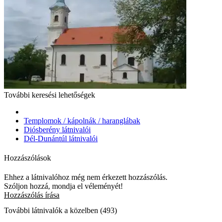
További keresési lehetőségek
Templomok / kápolnák / haranglábak
Diósberény látnivalói
Dél-Dunántúl látnivalói
Hozzászólások
Ehhez a látnivalóhoz még nem érkezett hozzászólás.
Szóljon hozzá, mondja el véleményét!
Hozzászólás írása
További látnivalók a közelben (493)