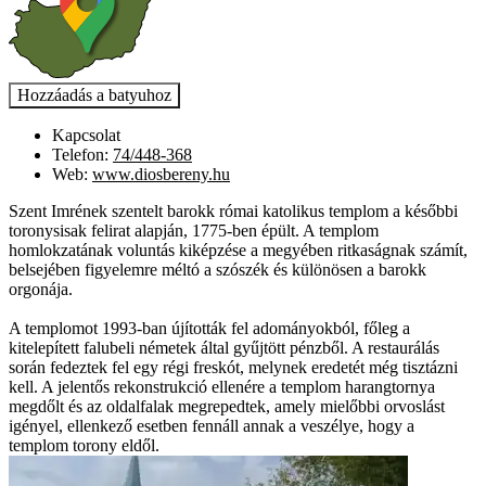
Kapcsolat
Telefon:
74/448-368
Web:
www.diosbereny.hu
Szent Imrének szentelt barokk római katolikus templom a későbbi
toronysisak felirat alapján, 1775-ben épült. A templom
homlokzatának voluntás kiképzése a megyében ritkaságnak számít,
belsejében figyelemre méltó a szószék és különösen a barokk
orgonája.
A templomot 1993-ban újították fel adományokból, főleg a
kitelepített falubeli németek által gyűjtött pénzből. A restaurálás
során fedeztek fel egy régi freskót, melynek eredetét még tisztázni
kell. A jelentős rekonstrukció ellenére a templom harangtornya
megdőlt és az oldalfalak megrepedtek, amely mielőbbi orvoslást
igényel, ellenkező esetben fennáll annak a veszélye, hogy a
templom torony eldől.