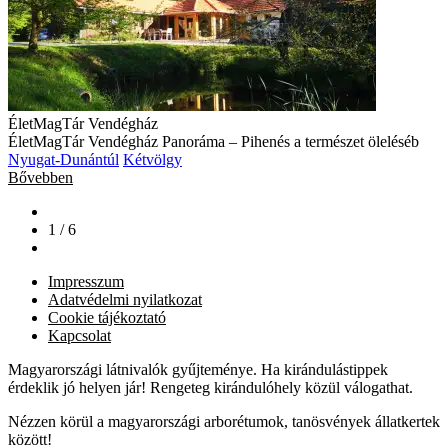
ÉletMagTár Vendégház
ÉletMagTár Vendégház Panoráma – Pihenés a természet öleléséb
Nyugat-Dunántúl
Kétvölgy
Bővebben
1 / 6
Impresszum
Adatvédelmi nyilatkozat
Cookie tájékoztató
Kapcsolat
Magyarországi látnivalók gyűjteménye. Ha kirándulástippek
érdeklik jó helyen jár! Rengeteg kirándulóhely közül válogathat.
Nézzen körül a magyarországi arborétumok, tanösvények állatkertek
között!