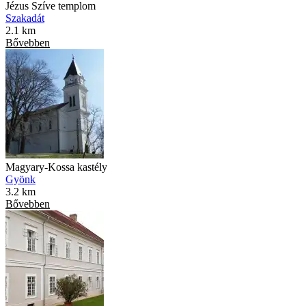
Jézus Szíve templom
Szakadát
2.1 km
Bővebben
Magyary-Kossa kastély
Gyönk
3.2 km
Bővebben