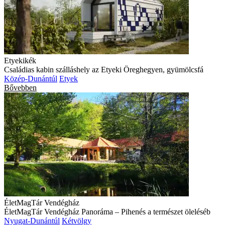
Etyekikék
Családias kabin szálláshely az Etyeki Öreghegyen, gyümölcsfá
Közép-Dunántúl
Etyek
Bővebben
ÉletMagTár Vendégház
ÉletMagTár Vendégház Panoráma – Pihenés a természet öleléséb
Nyugat-Dunántúl
Kétvölgy