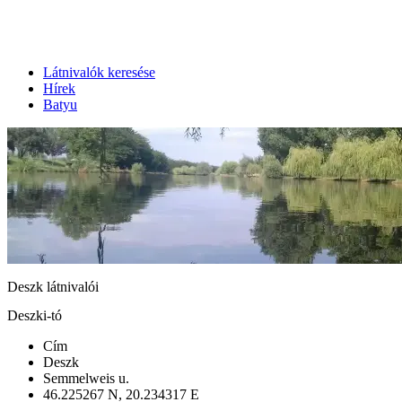
Látnivalók keresése
Hírek
Batyu
Deszk látnivalói
Deszki-tó
Cím
Deszk
Semmelweis u.
46.225267 N, 20.234317 E