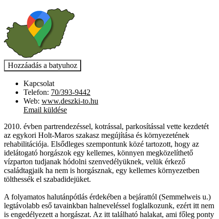
Kapcsolat
Telefon:
70/393-9442
Web:
www.deszki-to.hu
Email küldése
2010. évben partrendezéssel, kotrással, parkosítással vette kezdetét
az egykori Holt-Maros szakasz megújítása és környezetének
rehabilitációja. Elsődleges szempontunk közé tartozott, hogy az
idelátogató horgászok egy kellemes, könnyen megközelíthető
vízparton tudjanak hódolni szenvedélyüknek, velük érkező
családtagjaik ha nem is horgásznak, egy kellemes környezetben
tölthessék el szabadidejüket.
A folyamatos halutánpótlás érdekében a bejárattól (Semmelweis u.)
legtávolabb eső tavainkban halneveléssel foglalkozunk, ezért itt nem
is engedélyezett a horgászat. Az itt található halakat, ami főleg ponty