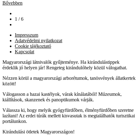
Bővebben
1 / 6
Impresszum
Adatvédelmi nyilatkozat
Cookie tájékoztató
Kapcsolat
Magyarországi látnivalók gyűjteménye. Ha kirándulástippek
érdeklik jó helyen jár! Rengeteg kirándulóhely közül válogathat.
Nézzen körül a magyarországi arborétumok, tanösvények állatkertek
között!
Válogasson a hazai kastélyok, várak kínálatából! Múzeumok,
kiállítások, skanzenek és panoptikumok várják.
Válassza ki, hogy melyik gyógyfürdőben, élményfürdőben szeretne
lazítani! Az erdei túrák mellett kisvasutak is megtalálhatók turisztikai
portálunkon.
Kirándulási ötletek Magyarországon!