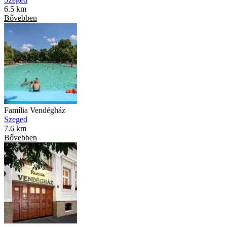
6.5 km
Bővebben
Família Vendégház
Szeged
7.6 km
Bővebben