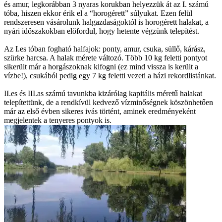
és amur, legkorábban 3 nyaras korukban helyezzük át az I. számú
tóba, hiszen ekkor érik el a “horogérett” súlyukat. Ezen felül
rendszeresen vásárolunk halgazdaságoktól is horogérett halakat, a
nyári időszakokban előfordul, hogy hetente végzünk telepítést.
Az I.es tóban fogható halfajok: ponty, amur, csuka, süllő, kárász,
szürke harcsa. A halak mérete változó. Több 10 kg feletti pontyot
sikerült már a horgászoknak kifogni (ez mind vissza is került a
vízbe!), csukából pedig egy 7 kg feletti vezeti a házi rekordlistánkat.
II.es és III.as számú tavunkba kizárólag kapitális méretű halakat
telepítettünk, de a rendkívül kedvező vízminőségnek köszönhetően
már az első évben sikeres ivás történt, aminek eredményeként
megjelentek a tenyeres pontyok is.