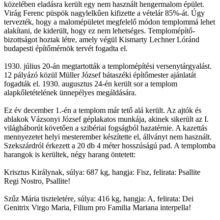
közelében eladásra került egy nem használt hengermalom épület.
Virág Ferenc püspök nagylelkűen kifizette a vételár 85%-át. Úgy
tervezték, hogy a malomépületet megfelelő módon templommá lehet
alakítani, de kiderült, hogy ez nem lehetséges. Templomépítő-
bizottságot hoztak létre, amely végül Kismarty Lechner Lóránd
budapesti építőmérnök tervét fogadta el.
1930. július 20-án megtartották a templomépítési versenytárgyalást.
12 pályázó közül Müller József bátaszéki építőmester ajánlatát
fogadták el. 1930. augusztus 24-én került sor a templom
alapkőletételének ünnepélyes megáldására.
Ez év december 1.-én a templom már tető alá került. Az ajtók és
ablakok Vázsonyi József géplakatos munkája, akinek sikerült az I.
világháborút követően a szibériai fogságból hazatérnie. A kazettás
mennyezetet helyi mesterember készítette el, állványt nem használt.
Szekszárdról érkezett a 20 db 4 méter hosszúságú pad. A templomba
harangok is kerültek, négy harang öntetett:
Krisztus Királynak, súlya: 687 kg, hangja: Fisz, felirata: Psallite
Regi Nostro, Psallite!
Szűz Mária tiszteletére, súlya: 416 kg, hangja: A, felirata: Dei
Genitrix Virgo Maria, Filium pro Familia Mariana interpella!