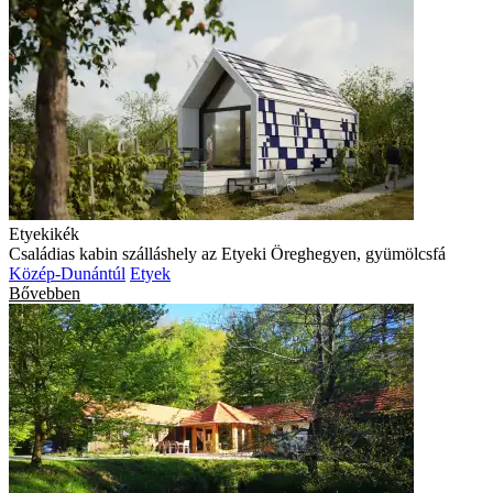
Etyekikék
Családias kabin szálláshely az Etyeki Öreghegyen, gyümölcsfá
Közép-Dunántúl
Etyek
Bővebben