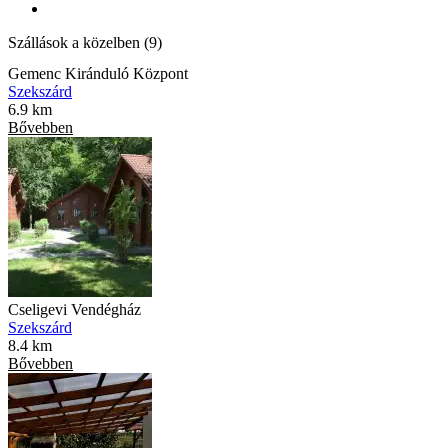
Szállások a közelben (9)
Gemenc Kiránduló Központ
Szekszárd
6.9 km
Bővebben
Cseligevi Vendégház
Szekszárd
8.4 km
Bővebben