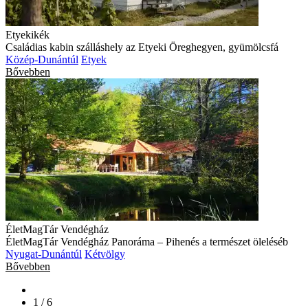
Etyekikék
Családias kabin szálláshely az Etyeki Öreghegyen, gyümölcsfá
Közép-Dunántúl
Etyek
Bővebben
ÉletMagTár Vendégház
ÉletMagTár Vendégház Panoráma – Pihenés a természet öleléséb
Nyugat-Dunántúl
Kétvölgy
Bővebben
1 / 6