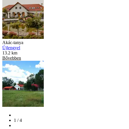
Akác-tanya
Újlengyel
13.2 km
Bővebben
1 / 4