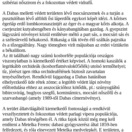
szibériai nőszirom és a fokozottan védett vidrafű.
A Dabas melletti védett területen lévő mocsárszemek és a turján a
pusztulóban lévő alföldi ősi láperdők egykori képét idézi. A kőrises
égerláp erdő lombkoronaszintjét az éger és a magyar kőris alkotja. A
cserjeszint kutyabengében és kányabangitában gazdag. A gyepszint
lágyszárú növényei közül említésre méltó a part sás, a mocsári sás és
a széleslevelű békakorsó. Ritkaság a fák tövén élő szálkás pajzsika
és a tőzegpáfrány. Nagy tömegben virít májusban az erdei víztükrön
a békaliliom.
Az itt található nagy számú kosborféle populációja országos
viszonylatban is kiemelkedő értéket képvisel. A homoki kaszálók a
legritkább orchideák (kosborflatnivalok05élék) utolsó termőhelyei;
tíz, jórészt igen ritka orchideafélének biztosít zavartalan
tenyészőhelyet. Rendkívül fajgazdag a Dabas határában
elhelyezkedő üde rétek zöme; a legtöbb védett lápi növény
előfordulása ehhez az asszociációhoz kötődik, pl.: szúnyoglábú
bibircsvirág, buglyos szegfű, kornistárnics, mocsári nőszőfű és a
szarvasbangó (amely 1989-től Dabas címernövénye).
A terület állatvilágából kiemelkedő fontosságú a rendkívül
veszélyeztetett és fokozottan védett parlagi vipera populációja,
amely Dabas térségében él. A ritka fajok közül még meg kell
említeni a Metelka Ferenc dabasi gyógyszerész által 1859-ben
felfedezett, és róla elnevezett Metelka medvelepkét. E területen, a