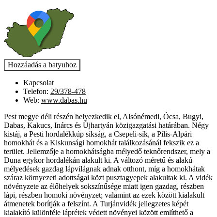
Kapcsolat
Telefon:
29/378-478
Web:
www.dabas.hu
Pest megye déli részén helyezkedik el, Alsónémedi, Ócsa, Bugyi,
Dabas, Kakucs, Inárcs és Újhartyán közigazgatási határában. Négy
kistáj, a Pesti hordalékkúp síkság, a Csepeli-sík, a Pilis-Alpári
homokhát és a Kiskunsági homokhát találkozásánál fekszik ez a
terület. Jellemzője a homokhátságba mélyedő teknőrendszer, mely a
Duna egykor hordalékán alakult ki. A változó méretű és alakú
mélyedések gazdag lápvilágnak adnak otthont, míg a homokhátak
száraz környezeti adottságai közt pusztagyepek alakultak ki. A vidék
növényzete az élőhelyek sokszínűsége miatt igen gazdag, részben
lápi, részben homoki növényzet; valamint az ezek között kialakult
átmenetek borítják a felszínt. A Turjánvidék jellegzetes képét
kialakító különféle láprétek védett növényei között említhető a