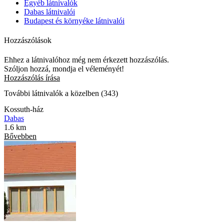
Egyéb látnivalók
Dabas látnivalói
Budapest és környéke látnivalói
Hozzászólások
Ehhez a látnivalóhoz még nem érkezett hozzászólás.
Szóljon hozzá, mondja el véleményét!
Hozzászólás írása
További látnivalók a közelben (343)
Kossuth-ház
Dabas
1.6 km
Bővebben