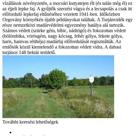
vízállások növényzetén, a mocsári kutyatejen élt (és talán még él) ez
az éjjeli lepke faj. A gyűjtők szerzési vágya és a lecsapolás a csak itt
előforduló lepkefaj eltűnéséhez vezetett 1941-ben. Időközben
Orgovány környékén újabb példányokat találtak. A Turjánvidék egy
része nemzetközi madárvédelmi egyezmény hatálya alá tartozik.
Számos védett (szürke gém, bíbic, nádirigó) és fokozottan védett
(bölömbika, vörösgém, nagy kócsag, fehér gólya, fekete gólya,
haris, hamvas rétihéja) madárfaj előfordulását regisztrálták. Az
emlősök közül kiemelendő a fokozottan védett vidra. A dabasi
turjános 148 hektár területű.
További keresési lehetőségek