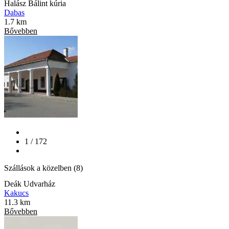
Halász Bálint kúria
Dabas
1.7 km
Bővebben
1 / 172
Szállások a közelben (8)
Deák Udvarház
Kakucs
11.3 km
Bővebben