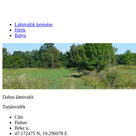
Látnivalók keresése
Hírek
Batyu
Dabas látnivalói
Turjánvidék
Cím
Dabas
Béke u.
47.172475 N, 19.296078 E