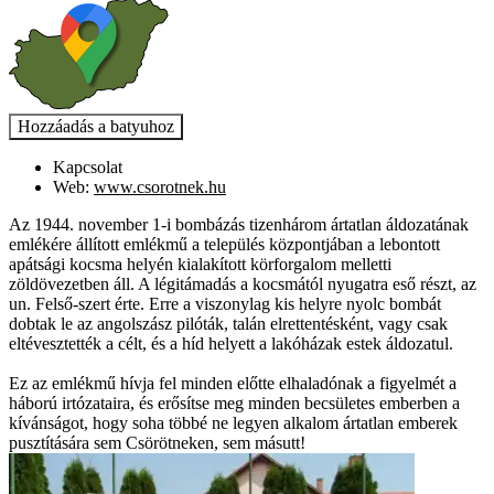
Kapcsolat
Web:
www.csorotnek.hu
Az 1944. november 1-i bombázás tizenhárom ártatlan áldozatának
emlékére állított emlékmű a település központjában a lebontott
apátsági kocsma helyén kialakított körforgalom melletti
zöldövezetben áll. A légitámadás a kocsmától nyugatra eső részt, az
un. Felső-szert érte. Erre a viszonylag kis helyre nyolc bombát
dobtak le az angolszász pilóták, talán elrettentésként, vagy csak
eltévesztették a célt, és a híd helyett a lakóházak estek áldozatul.
Ez az emlékmű hívja fel minden előtte elhaladónak a figyelmét a
háború irtózataira, és erősítse meg minden becsületes emberben a
kívánságot, hogy soha többé ne legyen alkalom ártatlan emberek
pusztítására sem Csörötneken, sem másutt!