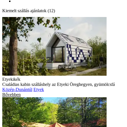
Kiemelt szállás ajánlatok (12)
Etyekikék
Családias kabin szálláshely az Etyeki Öreghegyen, gyümölcsfá
Közép-Dunántúl
Etyek
Bővebben