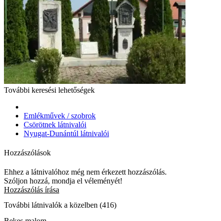
További keresési lehetőségek
Emlékművek / szobrok
Csörötnek látnivalói
Nyugat-Dunántúl látnivalói
Hozzászólások
Ehhez a látnivalóhoz még nem érkezett hozzászólás.
Szóljon hozzá, mondja el véleményét!
Hozzászólás írása
További látnivalók a közelben (416)
Bekes malom