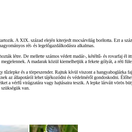
tartozik. A XIX. század elején kiterjedt mocsárvilág borította. Ezt a szá
 hagyományos rét- és legelőgazdálkodásra alkalmas.
k létre. De mellette számos védett madár-, kétéltű- és rovarfaj él itt, 
megjelennek. A madarak közül kiemelhetjük a fekete gólyát, a réti fülesb
agy tűzlepke és a törpeszender. Rajtuk kívül viszont a hangyaboglárka fa
 az állapotáról lehet tájékozódni és védelméről gondoskodni. Élőhelyü
et a vérfű virágzatára vagy hajtásaira teszik. A lepke lárváit vörös büt
 szükségük van.