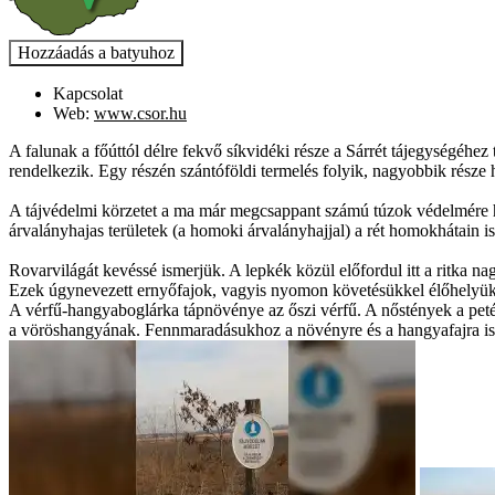
Kapcsolat
Web:
www.csor.hu
A falunak a főúttól délre fekvő síkvidéki része a Sárrét tájegységéhez 
rendelkezik. Egy részén szántóföldi termelés folyik, nagyobbik része
A tájvédelmi körzetet a ma már megcsappant számú túzok védelmére hoztá
árvalányhajas területek (a homoki árvalányhajjal) a rét homokhátain is 
Rovarvilágát kevéssé ismerjük. A lepkék közül előfordul itt a ritka n
Ezek úgynevezett ernyőfajok, vagyis nyomon követésükkel élőhelyüknek
A vérfű-hangyaboglárka tápnövénye az őszi vérfű. A nőstények a petéik
a vöröshangyának. Fennmaradásukhoz a növényre és a hangyafajra is