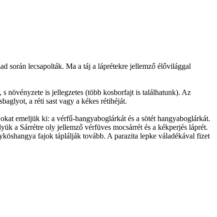
zad során lecsapolták. Ma a táj a láprétekre jellemző élővilággal
s növényzete is jellegzetes (több kosborfajt is találhatunk). Az
aglyot, a réti sast vagy a kékes rétihéját.
jokat emeljük ki: a vérfű-hangyaboglárkát és a sötét hangyaboglárkát.
k a Sárrétre oly jellemző vérfüves mocsárrét és a kékperjés láprét.
yköshangya fajok táplálják tovább. A parazita lepke váladékával fizet