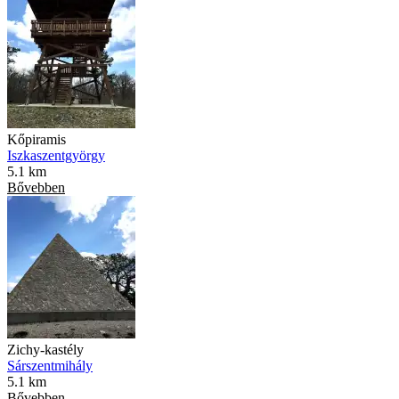
Kőpiramis
Iszkaszentgyörgy
5.1 km
Bővebben
Zichy-kastély
Sárszentmihály
5.1 km
Bővebben