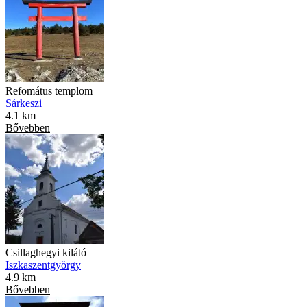
Refomátus templom
Sárkeszi
4.1 km
Bővebben
Csillaghegyi kilátó
Iszkaszentgyörgy
4.9 km
Bővebben