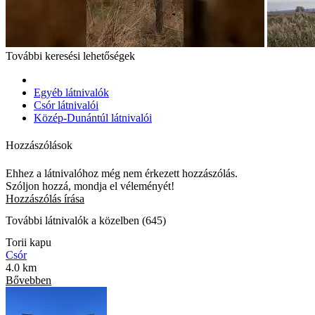
További keresési lehetőségek
Egyéb látnivalók
Csór látnivalói
Közép-Dunántúl látnivalói
Hozzászólások
Ehhez a látnivalóhoz még nem érkezett hozzászólás.
Szóljon hozzá, mondja el véleményét!
Hozzászólás írása
További látnivalók a közelben (645)
Torii kapu
Csór
4.0 km
Bővebben