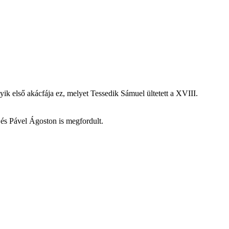
ik első akácfája ez, melyet Tessedik Sámuel ültetett a XVIII.
 és Pável Ágoston is megfordult.