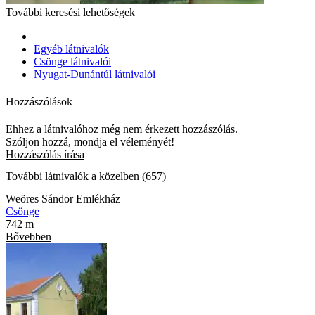
További keresési lehetőségek
Egyéb látnivalók
Csönge látnivalói
Nyugat-Dunántúl látnivalói
Hozzászólások
Ehhez a látnivalóhoz még nem érkezett hozzászólás.
Szóljon hozzá, mondja el véleményét!
Hozzászólás írása
További látnivalók a közelben (657)
Weöres Sándor Emlékház
Csönge
742 m
Bővebben