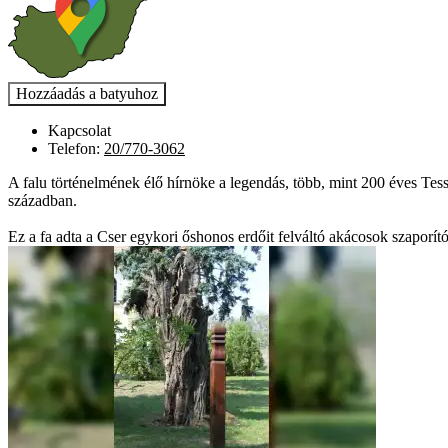
Kapcsolat
Telefon:
20/770-3062
A falu történelmének élő hírnöke a legendás, több, mint 200 éves Tes
században.
Ez a fa adta a Cser egykori őshonos erdőit felváltó akácosok szaporít