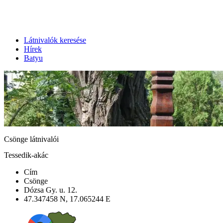
Látnivalók keresése
Hírek
Batyu
Csönge látnivalói
Tessedik-akác
Cím
Csönge
Dózsa Gy. u. 12.
47.347458 N, 17.065244 E