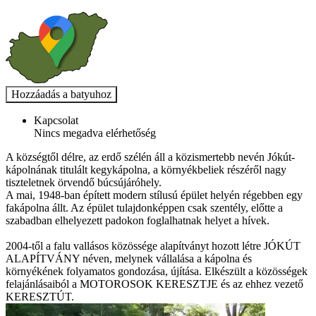
Kapcsolat
Nincs megadva elérhetőség
A községtől délre, az erdő szélén áll a közismertebb nevén Jókút-
kápolnának titulált kegykápolna, a környékbeliek részéről nagy
tiszteletnek örvendő búcsújáróhely.
A mai, 1948-ban épített modern stílusú épület helyén régebben egy
fakápolna állt. Az épület tulajdonképpen csak szentély, előtte a
szabadban elhelyezett padokon foglalhatnak helyet a hívek.
2004-től a falu vallásos közössége alapítványt hozott létre JÓKÚT
ALAPÍTVÁNY néven, melynek vállalása a kápolna és
környékének folyamatos gondozása, újítása. Elkészült a közösségek
felajánlásaiból a MOTOROSOK KERESZTJE és az ehhez vezető
KERESZTÚT.