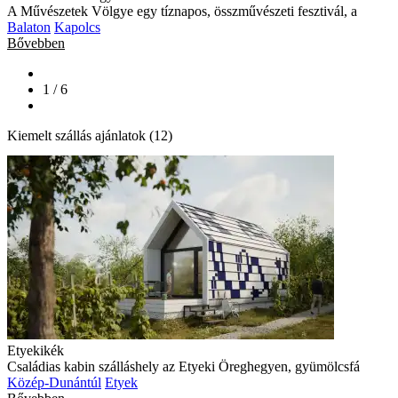
A Művészetek Völgye egy tíznapos, összművészeti fesztivál, a
Balaton
Kapolcs
Bővebben
1 / 6
Kiemelt szállás ajánlatok (12)
Etyekikék
Családias kabin szálláshely az Etyeki Öreghegyen, gyümölcsfá
Közép-Dunántúl
Etyek