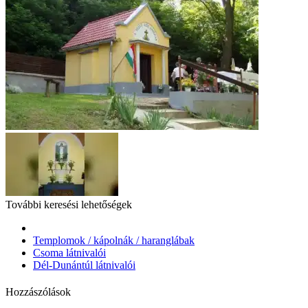
További keresési lehetőségek
Templomok / kápolnák / haranglábak
Csoma látnivalói
Dél-Dunántúl látnivalói
Hozzászólások