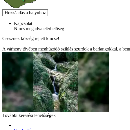
Kapcsolat
Nincs megadva elérhetőség
Csesznek község rejtett kincse!
A várhegy tövében meghúzódó sziklás szurdok a barlangokkal, a benn
További keresési lehetőségek