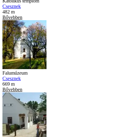
Katolikus templom
Csesznek
482 m
Bővebben
Falumúzeum
Csesznek
669 m
Bővebben