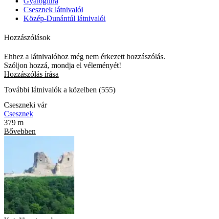
Gyalogtúra
Csesznek látnivalói
Közép-Dunántúl látnivalói
Hozzászólások
Ehhez a látnivalóhoz még nem érkezett hozzászólás.
Szóljon hozzá, mondja el véleményét!
Hozzászólás írása
További látnivalók a közelben (555)
Cseszneki vár
Csesznek
379 m
Bővebben