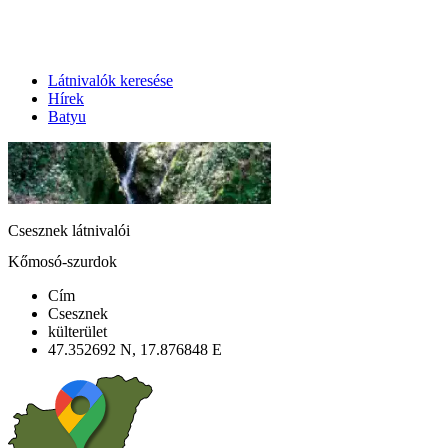
Látnivalók keresése
Hírek
Batyu
Csesznek látnivalói
Kőmosó-szurdok
Cím
Csesznek
külterület
47.352692 N, 17.876848 E