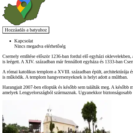
Kapcsolat
Nincs megadva elérhetőség
Csernely említése először 1236-ban fordul elő egyházi oklevelekben,
is leégett. A XIV. században már fennállott egyháza és 1333-ban Csern
A római katolikus templom a XVIII. században épült, architektúrája és
is működik. A templom hangversenyeknek is helyt adott a múltban.
Harangjait 2007-ben ellopták és később sem találták meg. A később me
amelyek Lengyelországból származnak. Ugyanekkor biztonságosabb har