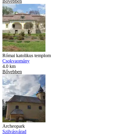
Bővebben
Római katolikus templom
Csokvaomány
4.0 km
Bővebben
Archeopark
Szilvásvárad