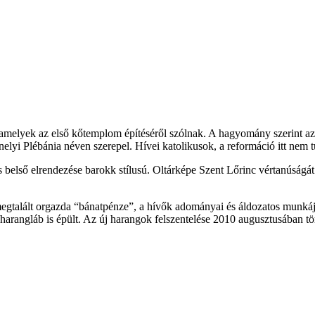
 amelyek az első kőtemplom építéséről szólnak. A hagyomány szerint a
elyi Plébánia néven szerepel. Hívei katolikusok, a reformáció itt nem t
 belső elrendezése barokk stílusú. Oltárképe Szent Lőrinc vértanúságát 
gtalált orgazda “bánatpénze”, a hívők adományai és áldozatos munkája,
angláb is épült. Az új harangok felszentelése 2010 augusztusában tör