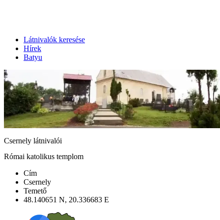
Látnivalók keresése
Hírek
Batyu
Csernely látnivalói
Római katolikus templom
Cím
Csernely
Temető
48.140651 N, 20.336683 E