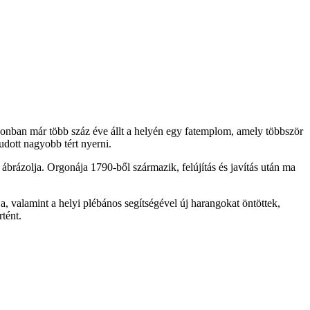
zonban már több száz éve állt a helyén egy fatemplom, amely többször
udott nagyobb tért nyerni.
ábrázolja. Orgonája 1790-ből származik, felújítás és javítás után ma
 valamint a helyi plébános segítségével új harangokat öntöttek,
tént.