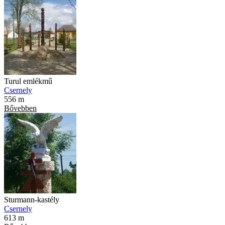
Turul emlékmű
Csernely
556 m
Bővebben
Sturmann-kastély
Csernely
613 m