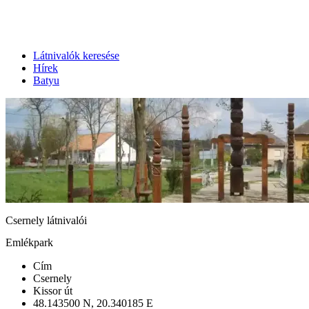
Látnivalók keresése
Hírek
Batyu
Csernely látnivalói
Emlékpark
Cím
Csernely
Kissor út
48.143500 N, 20.340185 E