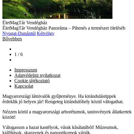
ÉletMagTár Vendégház
ÉletMagTár Vendégház Panoráma – Pihenés a természet öleléséb
Nyugat-Dunántúl
Kétvölgy
Bővebben
1 / 6
Impresszum
Adatvédelmi nyilatkozat
Cookie tájékoztató
Kapcsolat
Magyarországi látnivalók gyűjteménye. Ha kirándulástippek
érdeklik jó helyen jár! Rengeteg kirándulóhely közül válogathat.
Nézzen körül a magyarországi arborétumok, tanösvények állatkertek
között!
Válogasson a hazai kastélyok, várak kínálatából! Múzeumok,
kiállítások, skanzenek és panoptikumok várják.