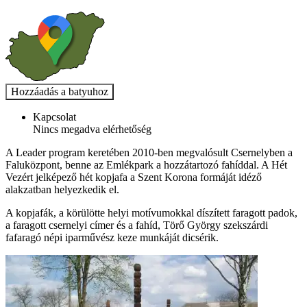
Kapcsolat
Nincs megadva elérhetőség
A Leader program keretében 2010-ben megvalósult Csernelyben a
Faluközpont, benne az Emlékpark a hozzátartozó fahíddal. A Hét
Vezért jelképező hét kopjafa a Szent Korona formáját idéző
alakzatban helyezkedik el.
A kopjafák, a körülötte helyi motívumokkal díszített faragott padok,
a faragott csernelyi címer és a fahíd, Törő György szekszárdi
fafaragó népi iparművész keze munkáját dicsérik.