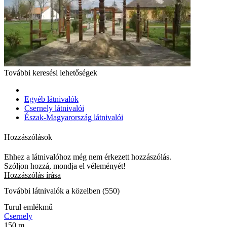
További keresési lehetőségek
Egyéb látnivalók
Csernely látnivalói
Észak-Magyarország látnivalói
Hozzászólások
Ehhez a látnivalóhoz még nem érkezett hozzászólás.
Szóljon hozzá, mondja el véleményét!
Hozzászólás írása
További látnivalók a közelben (550)
Turul emlékmű
Csernely
150 m