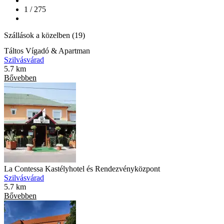
1 / 275
Szállások a közelben (19)
Táltos Vígadó & Apartman
Szilvásvárad
5.7 km
Bővebben
La Contessa Kastélyhotel és Rendezvényközpont
Szilvásvárad
5.7 km
Bővebben