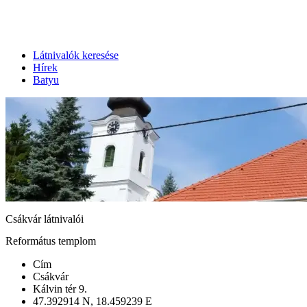
Látnivalók keresése
Hírek
Batyu
Csákvár látnivalói
Református templom
Cím
Csákvár
Kálvin tér 9.
47.392914 N, 18.459239 E