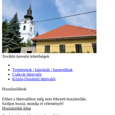
További keresési lehetőségek
Templomok / kápolnák / haranglábak
Csákvár látnivalói
Közép-Dunántúl látnivalói
Hozzászólások
Ehhez a látnivalóhoz még nem érkezett hozzászólás.
Szóljon hozzá, mondja el véleményét!
Hozzászólás írása