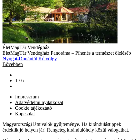
ÉletMagTár Vendégház
ÉletMagTár Vendégház Panoráma – Pihenés a természet öleléséb
Nyugat-Dunántúl
Kétvölgy
Bővebben
1 / 6
Impresszum
Adatvédelmi nyilatkozat
Cookie tájékoztató
Kapcsolat
Magyarországi látnivalók gyűjteménye. Ha kirándulástippek
érdeklik jó helyen jár! Rengeteg kirándulóhely közül válogathat.