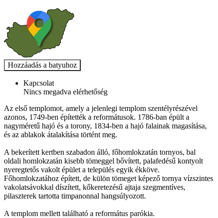
Kapcsolat
Nincs megadva elérhetőség
Az első templomot, amely a jelenlegi templom szentélyrészével
azonos, 1749-ben építették a reformátusok. 1786-ban épült a
nagyméretű hajó és a torony, 1834-ben a hajó falainak magasítása,
és az ablakok átalakítása történt meg.
A bekerített kertben szabadon álló, főhomlokzatán tornyos, bal
oldali homlokzatán kisebb tömeggel bővített, palafedésű kontyolt
nyeregtetős vakolt épület a település egyik ékköve.
Főhomlokzatához épített, de külön tömeget képező tornya vízszintes
vakolatsávokkal díszített, kőkeretezésű ajtaja szegmentíves,
pilaszterek tartotta timpanonnal hangsúlyozott.
A templom mellett található a református parókia.