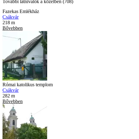
További látnivalók a közelben (708)
Fazekas Emlékház
Csákvár
218 m
Bővebben
Római katolikus templom
Csákvár
282 m
Bővebben