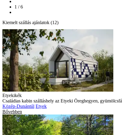
1 / 6
Kiemelt szállás ajánlatok (12)
Etyekikék
Családias kabin szálláshely az Etyeki Öreghegyen, gyümölcsfá
Közép-Dunántúl
Etyek
Bővebben