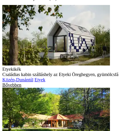
Etyekikék
Családias kabin szálláshely az Etyeki Öreghegyen, gyümölcsfá
Közép-Dunántúl
Etyek
Bővebben