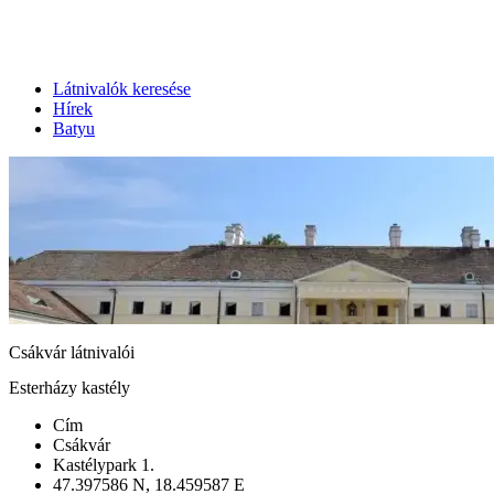
Látnivalók keresése
Hírek
Batyu
Csákvár látnivalói
Esterházy kastély
Cím
Csákvár
Kastélypark 1.
47.397586 N, 18.459587 E