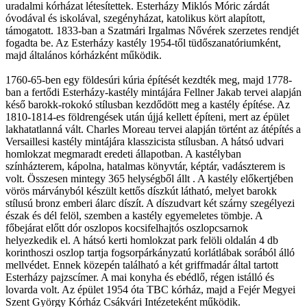
uradalmi kórházat létesítettek. Esterházy Miklós Móric zárdát
óvodával és iskolával, szegényházat, katolikus kört alapított,
támogatott. 1833-ban a Szatmári Irgalmas Nővérek szerzetes rendjét
fogadta be. Az Esterházy kastély 1954-től tüdőszanatóriumként,
majd általános kórházként működik.
1760-65-ben egy földesúri kúria építését kezdték meg, majd 1778-
ban a fertődi Esterházy-kastély mintájára Fellner Jakab tervei alapján
késő barokk-rokokó stílusban kezdődött meg a kastély építése. Az
1810-1814-es földrengések után újjá kellett építeni, mert az épület
lakhatatlanná vált. Charles Moreau tervei alapján történt az átépítés a
Versaillesi kastély mintájára klasszicista stílusban. A hátsó udvari
homlokzat megmaradt eredeti állapotban. A kastélyban
színházterem, kápolna, hatalmas könyvtár, képtár, vadászterem is
volt. Összesen mintegy 365 helységből állt . A kastély előkertjében
vörös márványból készült kettős díszkút látható, melyet barokk
stílusú bronz emberi álarc díszít. A díszudvart két szárny szegélyezi
észak és dél felöl, szemben a kastély egyemeletes tömbje. A
főbejárat előtt dór oszlopos kocsifelhajtós oszlopcsarnok
helyezkedik el. A hátsó kerti homlokzat park felöli oldalán 4 db
korinthoszi oszlop tartja fogsorpárkányzatú korlátlábak sorából álló
mellvédet. Ennek közepén található a két griffmadár által tartott
Esterházy pajzscímer. A mai konyha és ebédlő, régen istálló és
lovarda volt. Az épület 1954 óta TBC kórház, majd a Fejér Megyei
Szent György Kórház Csákvári Intézeteként működik.