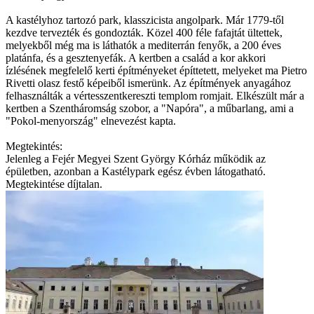
A kastélyhoz tartozó park, klasszicista angolpark. Már 1779-től
kezdve tervezték és gondozták. Közel 400 féle fafajtát ültettek,
melyekből még ma is láthatók a mediterrán fenyők, a 200 éves
platánfa, és a gesztenyefák. A kertben a család a kor akkori
ízlésének megfelelő kerti építményeket építtetett, melyeket ma Pietro
Rivetti olasz festő képeiből ismerünk. Az építmények anyagához
felhasználták a vértesszentkereszti templom romjait. Elkészült már a
kertben a Szentháromság szobor, a "Napóra", a műbarlang, ami a
"Pokol-menyország" elnevezést kapta.
Megtekintés:
Jelenleg a Fejér Megyei Szent György Kórház működik az
épületben, azonban a Kastélypark egész évben látogatható.
Megtekintése díjtalan.