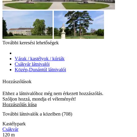
További keresési lehetőségek
Várak / kastélyok / kúriák
Csákvár látnivalói
Közép-Dunántúl látnivalói
Hozzászólások
Ehhez a látnivalóhoz még nem érkezett hozzászólás.
Szóljon hozzá, mondja el véleményét!
Hozzászólás írása
További látnivalók a közelben (708)
Kastélypark
Csákvár
120 m