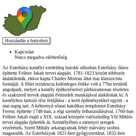
Kapcsolat
Nincs megadva elérhetőség
Az Esterházy-kastélyt eredetileg barokk stílusban Esterházy János
építtette Fellner Jakab tervei alapján. 1781-1823 között többször
átalakították, ekkor kapta Charles Moreau által mai klasszicista
formáját. A főúri rezidencia különleges értéke volt a 77ha területű
angolpark, melyet a kastély építkezéseivel párhuzamosan részletes
és szakszerű tervek alapján évtizedek munkájával alakítottak ki. A
kastélyhoz tartozó rész felújítása - a kerti építményekkel együtt - a
mai napig tart. A kéttornyú római katolikus templomot Esterházy
Ferenc építtette 1748-ban, a régi szentély felhasználásával. 1760-ban
Fellner Jakab majd a XIX. század közepén valószínűleg Ybl Miklós
tervei alapján építették át. Szentélyében a mennyei seregek
vezérének, Szent Mihály arkangyalnak fehér márvány szobra
magasodik. Az Esterházyak 1821-ben gyógyszertárat, 1832-ben