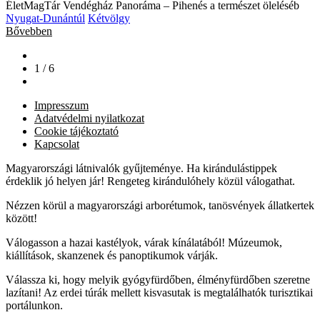
ÉletMagTár Vendégház Panoráma – Pihenés a természet öleléséb
Nyugat-Dunántúl
Kétvölgy
Bővebben
1 / 6
Impresszum
Adatvédelmi nyilatkozat
Cookie tájékoztató
Kapcsolat
Magyarországi látnivalók gyűjteménye. Ha kirándulástippek
érdeklik jó helyen jár! Rengeteg kirándulóhely közül válogathat.
Nézzen körül a magyarországi arborétumok, tanösvények állatkertek
között!
Válogasson a hazai kastélyok, várak kínálatából! Múzeumok,
kiállítások, skanzenek és panoptikumok várják.
Válassza ki, hogy melyik gyógyfürdőben, élményfürdőben szeretne
lazítani! Az erdei túrák mellett kisvasutak is megtalálhatók turisztikai
portálunkon.