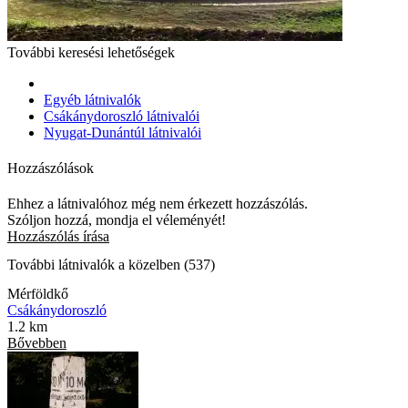
További keresési lehetőségek
Egyéb látnivalók
Csákánydoroszló látnivalói
Nyugat-Dunántúl látnivalói
Hozzászólások
Ehhez a látnivalóhoz még nem érkezett hozzászólás.
Szóljon hozzá, mondja el véleményét!
Hozzászólás írása
További látnivalók a közelben (537)
Mérföldkő
Csákánydoroszló
1.2 km
Bővebben