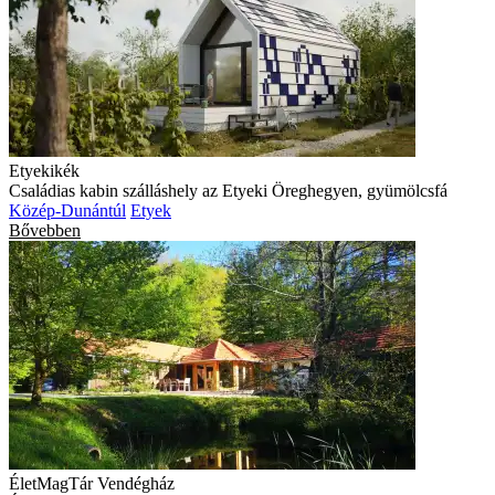
Etyekikék
Családias kabin szálláshely az Etyeki Öreghegyen, gyümölcsfá
Közép-Dunántúl
Etyek
Bővebben
ÉletMagTár Vendégház