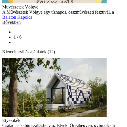
Művészetek Völgye
A Művészetek Völgye egy tíznapos, összművészeti fesztivál, a
Balaton
Kapolcs
Bővebben
1 / 6
Kiemelt szállás ajánlatok (12)
Etyekikék
Családias kabin szálláshely az Etyeki Öreghegyen, gyümölcsfá