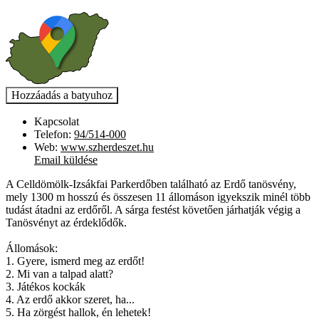
Kapcsolat
Telefon:
94/514-000
Web:
www.szherdeszet.hu
Email küldése
A Celldömölk-Izsákfai Parkerdőben található az Erdő tanösvény,
mely 1300 m hosszú és összesen 11 állomáson igyekszik minél több
tudást átadni az erdőről. A sárga festést követően járhatják végig a
Tanösvényt az érdeklődők.
Állomások:
1. Gyere, ismerd meg az erdőt!
2. Mi van a talpad alatt?
3. Játékos kockák
4. Az erdő akkor szeret, ha...
5. Ha zörgést hallok, én lehetek!