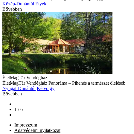
Közép-Dunántúl
Etyek
Bővebben
ÉletMagTár Vendégház
ÉletMagTár Vendégház Panoráma – Pihenés a természet öleléséb
Nyugat-Dunántúl
Kétvölgy
Bővebben
1 / 6
Impresszum
Adatvédelmi nyilatkozat