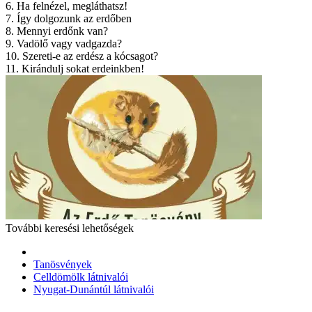
6. Ha felnézel, megláthatsz!
7. Így dolgozunk az erdőben
8. Mennyi erdőnk van?
9. Vadölő vagy vadgazda?
10. Szereti-e az erdész a kócsagot?
11. Kirándulj sokat erdeinkben!
További keresési lehetőségek
Tanösvények
Celldömölk látnivalói
Nyugat-Dunántúl látnivalói