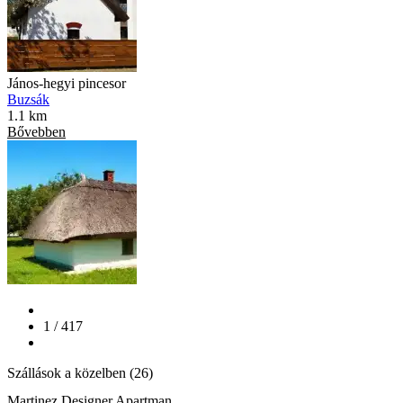
János-hegyi pincesor
Buzsák
1.1 km
Bővebben
1 / 417
Szállások a közelben (26)
Martinez Designer Apartman