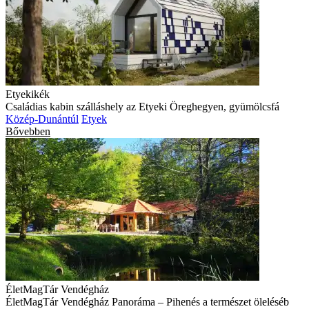
Etyekikék
Családias kabin szálláshely az Etyeki Öreghegyen, gyümölcsfá
Közép-Dunántúl
Etyek
Bővebben
ÉletMagTár Vendégház
ÉletMagTár Vendégház Panoráma – Pihenés a természet öleléséb