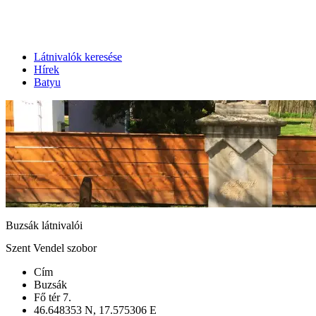
Látnivalók keresése
Hírek
Batyu
Buzsák látnivalói
Szent Vendel szobor
Cím
Buzsák
Fő tér 7.
46.648353 N, 17.575306 E