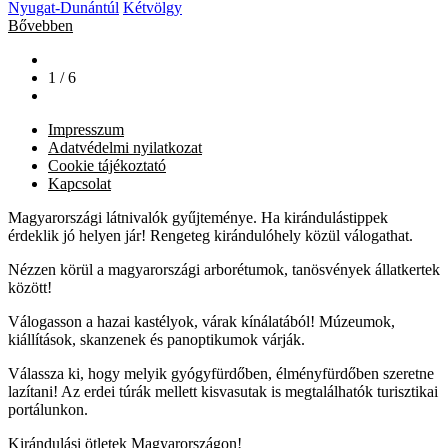
Nyugat-Dunántúl
Kétvölgy
Bővebben
1 / 6
Impresszum
Adatvédelmi nyilatkozat
Cookie tájékoztató
Kapcsolat
Magyarországi látnivalók gyűjteménye. Ha kirándulástippek
érdeklik jó helyen jár! Rengeteg kirándulóhely közül válogathat.
Nézzen körül a magyarországi arborétumok, tanösvények állatkertek
között!
Válogasson a hazai kastélyok, várak kínálatából! Múzeumok,
kiállítások, skanzenek és panoptikumok várják.
Válassza ki, hogy melyik gyógyfürdőben, élményfürdőben szeretne
lazítani! Az erdei túrák mellett kisvasutak is megtalálhatók turisztikai
portálunkon.
Kirándulási ötletek Magyarországon!