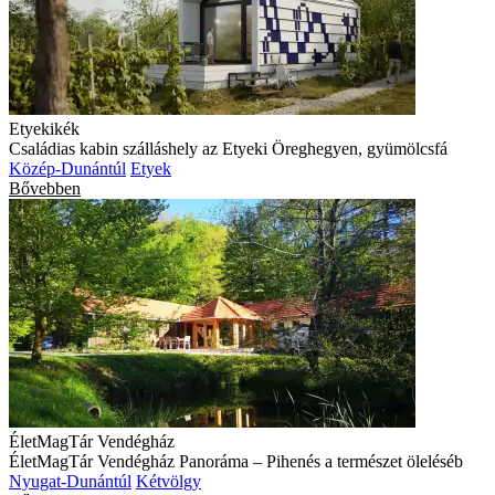
Etyekikék
Családias kabin szálláshely az Etyeki Öreghegyen, gyümölcsfá
Közép-Dunántúl
Etyek
Bővebben
ÉletMagTár Vendégház
ÉletMagTár Vendégház Panoráma – Pihenés a természet öleléséb
Nyugat-Dunántúl
Kétvölgy