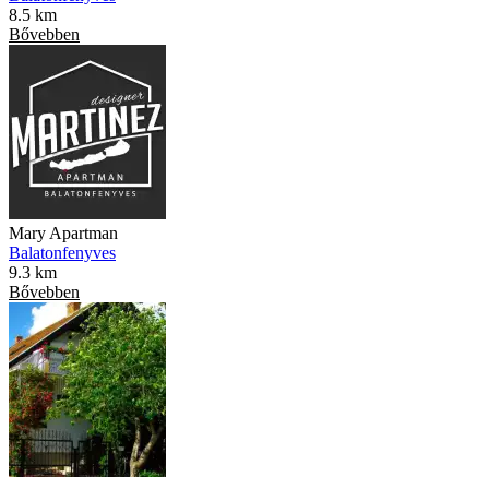
8.5 km
Bővebben
Mary Apartman
Balatonfenyves
9.3 km
Bővebben