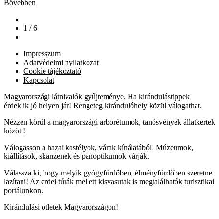
Bővebben
1 / 6
Impresszum
Adatvédelmi nyilatkozat
Cookie tájékoztató
Kapcsolat
Magyarországi látnivalók gyűjteménye. Ha kirándulástippek
érdeklik jó helyen jár! Rengeteg kirándulóhely közül válogathat.
Nézzen körül a magyarországi arborétumok, tanösvények állatkertek
között!
Válogasson a hazai kastélyok, várak kínálatából! Múzeumok,
kiállítások, skanzenek és panoptikumok várják.
Válassza ki, hogy melyik gyógyfürdőben, élményfürdőben szeretne
lazítani! Az erdei túrák mellett kisvasutak is megtalálhatók turisztikai
portálunkon.
Kirándulási ötletek Magyarországon!