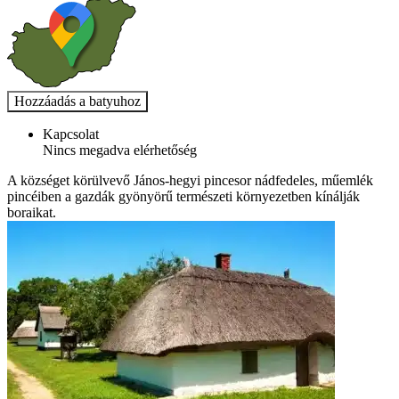
Kapcsolat
Nincs megadva elérhetőség
A községet körülvevő János-hegyi pincesor nádfedeles, műemlék
pincéiben a gazdák gyönyörű természeti környezetben kínálják
boraikat.