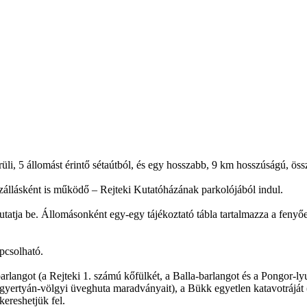
li, 5 állomást érintő sétaútból, és egy hosszabb, 9 km hosszúságú, össz
állásként is működő – Rejteki Kutatóházának parkolójából indul.
utatja be. Állomásonként egy-egy tájékoztató tábla tartalmazza a fenyő
pcsolható.
langot (a Rejteki 1. számú kőfülkét, a Balla-barlangot és a Pongor-lyu
a gyertyán-völgyi üveghuta maradványait), a Bükk egyetlen katavotráját
kereshetjük fel.