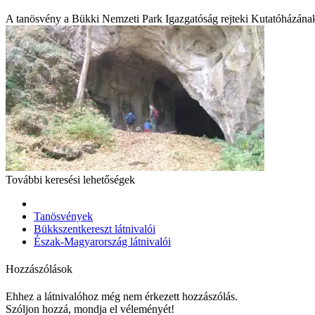
A tanösvény a Bükki Nemzeti Park Igazgatóság rejteki Kutatóházának
További keresési lehetőségek
Tanösvények
Bükkszentkereszt látnivalói
Észak-Magyarország látnivalói
Hozzászólások
Ehhez a látnivalóhoz még nem érkezett hozzászólás.
Szóljon hozzá, mondja el véleményét!