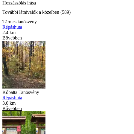
Hozzászólás írása
További látnivalók a közelben (589)
Tárnics tanösvény
Répáshuta
2.4 km
Bővebben
Kőbalta Tanösvény
Répáshuta
3.0 km
Bővebben