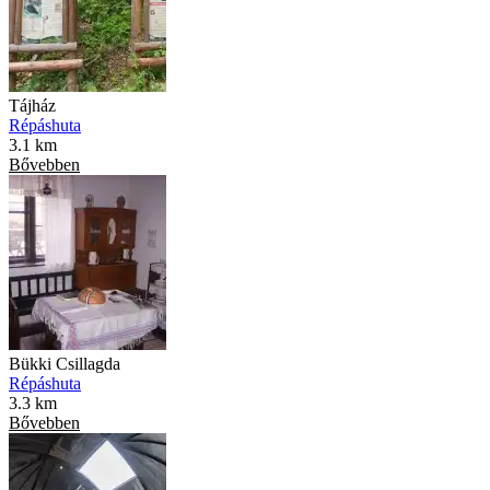
Tájház
Répáshuta
3.1 km
Bővebben
Bükki Csillagda
Répáshuta
3.3 km
Bővebben