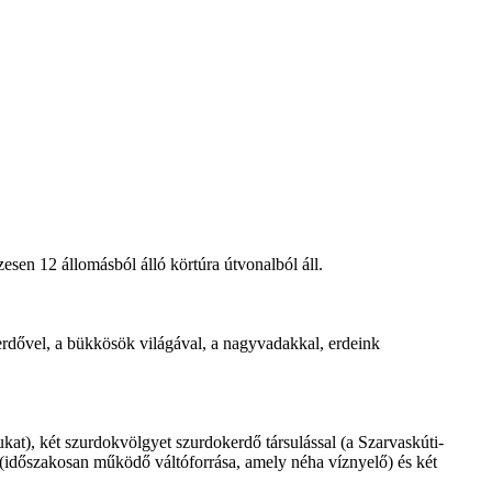
esen 12 állomásból álló körtúra útvonalból áll.
erdővel, a bükkösök világával, a nagyvadakkal, erdeink
kat), két szurdokvölgyet szurdokerdő társulással (a Szarvaskúti-
 (időszakosan működő váltóforrása, amely néha víznyelő) és két