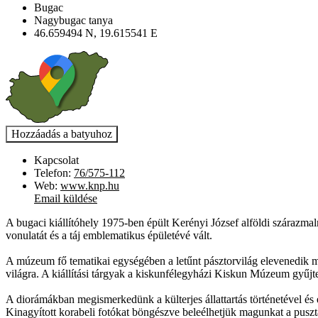
Bugac
Nagybugac tanya
46.659494 N, 19.615541 E
Kapcsolat
Telefon:
76/575-112
Web:
www.knp.hu
Email küldése
A bugaci kiállítóhely 1975-ben épült Kerényi József alföldi szárazmal
vonulatát és a táj emblematikus épületévé vált.
A múzeum fő tematikai egységében a letűnt pásztorvilág elevenedik me
világra. A kiállítási tárgyak a kiskunfélegyházi Kiskun Múzeum gyűj
A diorámákban megismerkedünk a külterjes állattartás történetével és
Kinagyított korabeli fotókat böngészve beleélhetjük magunkat a pusz