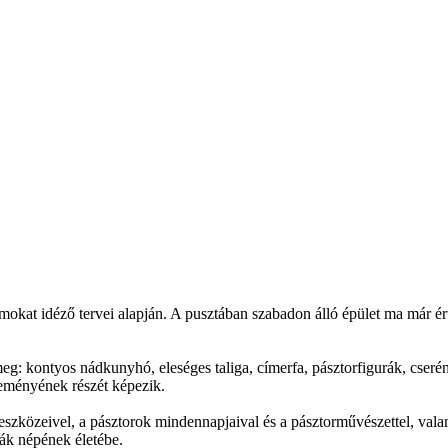
mokat idéző tervei alapján. A pusztában szabadon álló épület ma már érté
g: kontyos nádkunyhó, eleséges taliga, címerfa, pásztorfigurák, cserén
teményének részét képezik.
 eszközeivel, a pásztorok mindennapjaival és a pásztorművészettel, val
ták népének életébe.