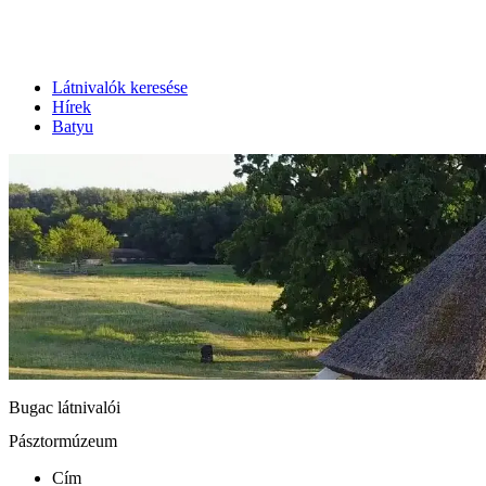
Látnivalók keresése
Hírek
Batyu
Bugac látnivalói
Pásztormúzeum
Cím