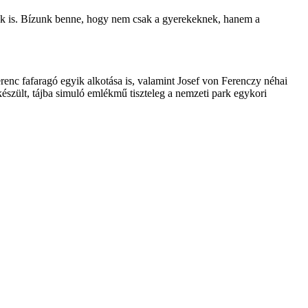
nak is. Bízunk benne, hogy nem csak a gyerekeknek, hanem a
enc fafaragó egyik alkotása is, valamint Josef von Ferenczy néhai
készült, tájba simuló emlékmű tiszteleg a nemzeti park egykori