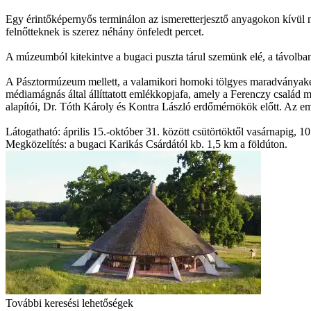
Egy érintőképernyős terminálon az ismeretterjesztő anyagokon kívül 
felnőtteknek is szerez néhány önfeledt percet.
A múzeumból kitekintve a bugaci puszta tárul szemünk elé, a távolban 
A Pásztormúzeum mellett, a valamikori homoki tölgyes maradványaként 
médiamágnás által állíttatott emlékkopjafa, amely a Ferenczy család mú
alapítói, Dr. Tóth Károly és Kontra László erdőmérnökök előtt. Az
Látogatható: április 15.-október 31. között csütörtöktől vasárnapig, 1
Megközelítés: a bugaci Karikás Csárdától kb. 1,5 km a földúton.
További keresési lehetőségek