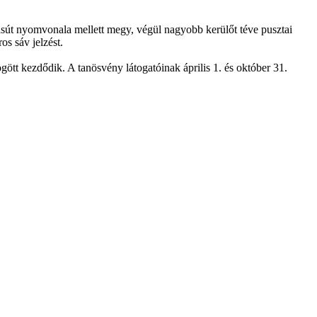
vasút nyomvonala mellett megy, végül nagyobb kerülőt téve pusztai
os sáv jelzést.
ött kezdődik. A tanösvény látogatóinak április 1. és október 31.