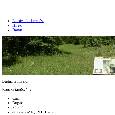
Látnivalók keresése
Hírek
Batyu
Bugac látnivalói
Boróka tanösvény
Cím
Bugac
külterület
46.657562 N, 19.616782 E