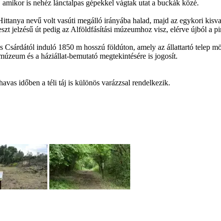
, amikor is nehéz lánctalpas gépekkel vágtak utat a buckák közé.
a Hittanya nevű volt vasúti megálló irányába halad, majd az egykori kis
t jelzésű út pedig az Alföldfásítási múzeumhoz visz, elérve újból a pir
Csárdától induló 1850 m hosszú földúton, amely az állattartó telep mög
múzeum és a háziállat-bemutató megtekintésére is jogosít.
havas időben a téli táj is különös varázzsal rendelkezik.