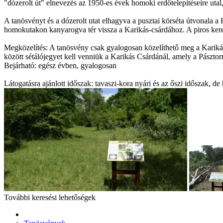
"dózerolt út" elnevezés az 1950-es évek homoki erdőtelepítéseire utal
A tanösvényt és a dózerolt utat elhagyva a pusztai körséta útvonala 
homokutakon kanyarogva tér vissza a Karikás-csárdához. A piros keresz
Megközelítés: A tanösvény csak gyalogosan közelíthető meg a Karikás 
között sétálójegyet kell venniük a Karikás Csárdánál, amely a Pásztor
Bejárható: egész évben, gyalogosan
Látogatásra ajánlott időszak: tavaszi-kora nyári és az őszi időszak, de 
További keresési lehetőségek