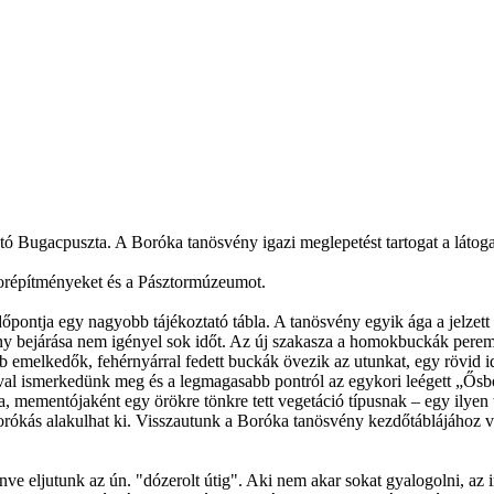
Bugacpuszta. A Boróka tanösvény igazi meglepetést tartogat a látogató
torépítményeket és a Pásztormúzeumot.
ontja egy nagyobb tájékoztató tábla. A tanösvény egyik ága a jelzett tu
vény bejárása nem igényel sok időt. Az új szakasza a homokbuckák pere
 emelkedők, fehérnyárral fedett buckák övezik az utunkat, egy rövid id
al ismerkedünk meg és a legmagasabb pontról az egykori leégett „Ősbor
, mementójaként egy örökre tönkre tett vegetáció típusnak – egy ilyen
orókás alakulhat ki. Visszautunk a Boróka tanösvény kezdőtáblájához v
e eljutunk az ún. "dózerolt útig". Aki nem akar sokat gyalogolni, az in