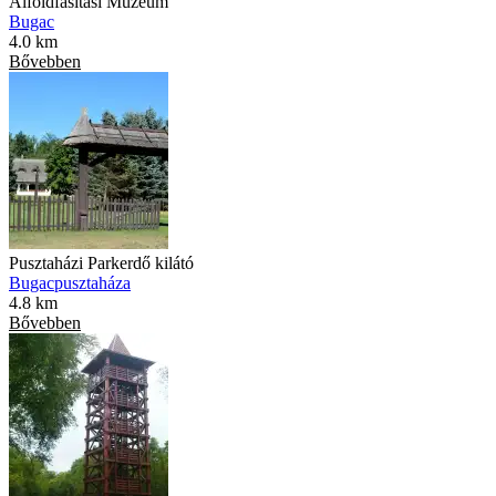
Alföldfásítási Múzeum
Bugac
4.0 km
Bővebben
Pusztaházi Parkerdő kilátó
Bugacpusztaháza
4.8 km
Bővebben