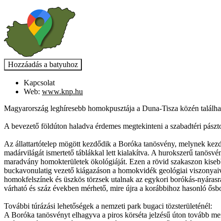
Kapcsolat
Web:
www.knp.hu
Magyarország leghíresebb homokpusztája a Duna-Tisza közén található 
A bevezető földúton haladva érdemes megtekinteni a szabadtéri pász
Az állattartótelep mögött kezdődik a Boróka tanösvény, melynek kezdőp
madárvilágát ismertető táblákkal lett kialakítva. A hurokszerű tanös
maradvány homokterületek ökológiáját. Ezen a rövid szakaszon kisebb
buckavonulatig vezető kiágazáson a homokvidék geológiai viszonyaiv
homokfelszínek és üszkös törzsek utalnak az egykori borókás-nyárasra
várható és száz években mérhető, mire újra a korábbihoz hasonló ősb
További túrázási lehetőségek a nemzeti park bugaci tözsterületénél:
A Boróka tanösvényt elhagyva a piros körséta jelzésű úton tovább menv