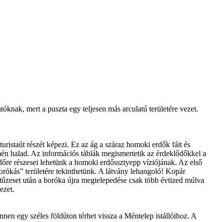
knak, mert a puszta egy teljesen más arculatú területére vezet.
ristaút részét képezi. Ez az ág a száraz homoki erdők fáit és
mén halad. Az információs táblák megismertetik az érdeklődőkkel a
őre részesei lehetünk a homoki erdőssztyepp víziójának. Az első
ókás” területére tekinthetünk. A látvány lehangoló! Kopár
 tűzeset után a boróka újra megtelepedése csak több évtized múlva
ezet.
nen egy széles földúton térhet vissza a Méntelep istállóihoz. A