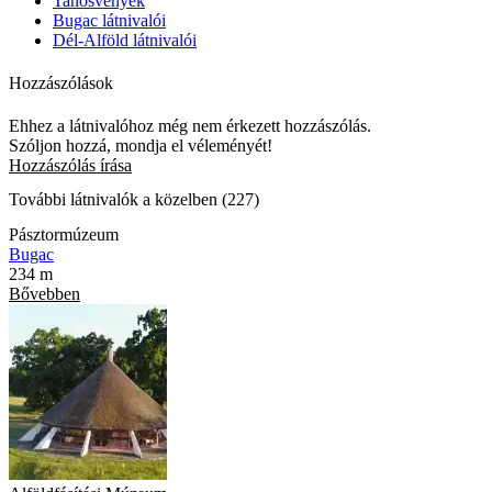
Tanösvények
Bugac látnivalói
Dél-Alföld látnivalói
Hozzászólások
Ehhez a látnivalóhoz még nem érkezett hozzászólás.
Szóljon hozzá, mondja el véleményét!
Hozzászólás írása
További látnivalók a közelben (227)
Pásztormúzeum
Bugac
234 m
Bővebben