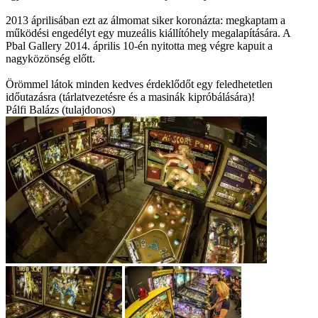
2013 áprilisában ezt az álmomat siker koronázta: megkaptam a
működési engedélyt egy muzeális kiállítóhely megalapítására. A
Pbal Gallery 2014. április 10-én nyitotta meg végre kapuit a
nagyközönség előtt.
Örömmel látok minden kedves érdeklődőt egy feledhetetlen
időutazásra (tárlatvezetésre és a masinák kipróbálására)!
Pálfi Balázs (tulajdonos)