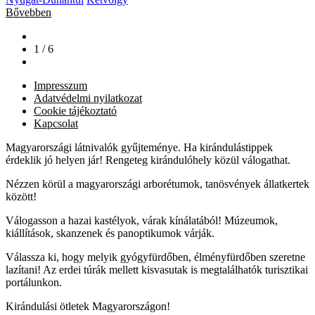
Bővebben
1 / 6
Impresszum
Adatvédelmi nyilatkozat
Cookie tájékoztató
Kapcsolat
Magyarországi látnivalók gyűjteménye. Ha kirándulástippek
érdeklik jó helyen jár! Rengeteg kirándulóhely közül válogathat.
Nézzen körül a magyarországi arborétumok, tanösvények állatkertek
között!
Válogasson a hazai kastélyok, várak kínálatából! Múzeumok,
kiállítások, skanzenek és panoptikumok várják.
Válassza ki, hogy melyik gyógyfürdőben, élményfürdőben szeretne
lazítani! Az erdei túrák mellett kisvasutak is megtalálhatók turisztikai
portálunkon.
Kirándulási ötletek Magyarországon!