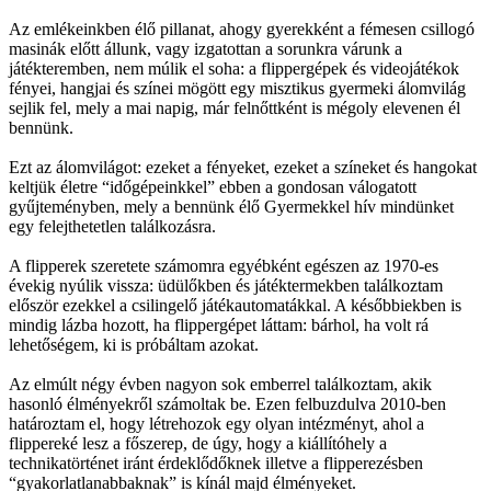
Az emlékeinkben élő pillanat, ahogy gyerekként a fémesen csillogó
masinák előtt állunk, vagy izgatottan a sorunkra várunk a
játékteremben, nem múlik el soha: a flippergépek és videojátékok
fényei, hangjai és színei mögött egy misztikus gyermeki álomvilág
sejlik fel, mely a mai napig, már felnőttként is mégoly elevenen él
bennünk.
Ezt az álomvilágot: ezeket a fényeket, ezeket a színeket és hangokat
keltjük életre “időgépeinkkel” ebben a gondosan válogatott
gyűjteményben, mely a bennünk élő Gyermekkel hív mindünket
egy felejthetetlen találkozásra.
A flipperek szeretete számomra egyébként egészen az 1970-es
évekig nyúlik vissza: üdülőkben és játéktermekben találkoztam
először ezekkel a csilingelő játékautomatákkal. A későbbiekben is
mindig lázba hozott, ha flippergépet láttam: bárhol, ha volt rá
lehetőségem, ki is próbáltam azokat.
Az elmúlt négy évben nagyon sok emberrel találkoztam, akik
hasonló élményekről számoltak be. Ezen felbuzdulva 2010-ben
határoztam el, hogy létrehozok egy olyan intézményt, ahol a
flippereké lesz a főszerep, de úgy, hogy a kiállítóhely a
technikatörténet iránt érdeklődőknek illetve a flipperezésben
“gyakorlatlanabbaknak” is kínál majd élményeket.