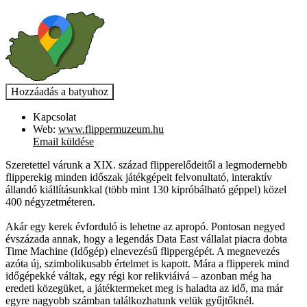
Kapcsolat
Web:
www.flippermuzeum.hu
Email küldése
Szeretettel várunk a XIX. század flipperelődeitől a legmodernebb
flipperekig minden időszak játékgépeit felvonultató, interaktív
állandó kiállításunkkal (több mint 130 kipróbálható géppel) közel
400 négyzetméteren.
Akár egy kerek évforduló is lehetne az apropó. Pontosan negyed
évszázada annak, hogy a legendás Data East vállalat piacra dobta
Time Machine (Időgép) elnevezésű flippergépét. A megnevezés
azóta új, szimbolikusabb értelmet is kapott. Mára a flipperek mind
időgépekké váltak, egy régi kor relikviáivá – azonban még ha
eredeti közegüket, a játéktermeket meg is haladta az idő, ma már
egyre nagyobb számban találkozhatunk velük gyűjtőknél.