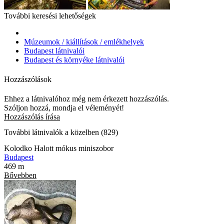
További keresési lehetőségek
Múzeumok / kiállítások / emlékhelyek
Budapest látnivalói
Budapest és környéke látnivalói
Hozzászólások
Ehhez a látnivalóhoz még nem érkezett hozzászólás.
Szóljon hozzá, mondja el véleményét!
Hozzászólás írása
További látnivalók a közelben (829)
Kolodko Halott mókus miniszobor
Budapest
469 m
Bővebben