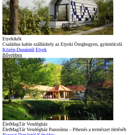
Etyekikék
Családias kabin szálláshely az Etyeki Öreghegyen, gyümölcsfá
Közép-Dunántúl
Etyek
Bővebben
ÉletMagTár Vendégház
ÉletMagTár Vendégház Panoráma – Pihenés a természet öleléséb
Nyugat-Dunántúl
Kétvölgy