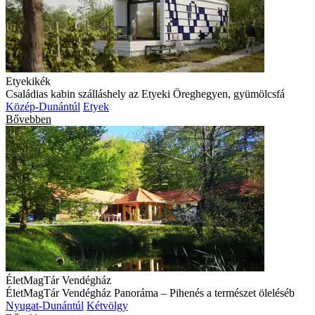
Etyekikék
Családias kabin szálláshely az Etyeki Öreghegyen, gyümölcsfá
Közép-Dunántúl
Etyek
Bővebben
ÉletMagTár Vendégház
ÉletMagTár Vendégház Panoráma – Pihenés a természet öleléséb
Nyugat-Dunántúl
Kétvölgy