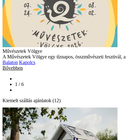
Művészetek Völgye
A Művészetek Völgye egy tíznapos, összművészeti fesztivál, a
Balaton
Kapolcs
Bővebben
1 / 6
Kiemelt szállás ajánlatok (12)