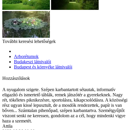
További keresési lehetőségek
Arborétumok
Budakeszi látnivalói
Budapest és környéke látnivalói
Hozzászólások
A nyugalom szigete. Szépen karbantartott sétautak, informatív
eligazító és ismertető táblák, remek játszótér a gyerekeknek. Nagy
rét, tökéletes piknikezésre, sportolásra, kikapcsolódásra. A közösségi
rész ugyan kissé lepusztult, de a mosdók rendezettek, papír is van
bőven... Számtalan pihenőpad, szépen karbantartva. Szemétgyűjtőt
viszont senki ne keressen, gondolom az a cél, hogy mindenki vigye
haza a szemetét.
Attila