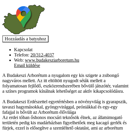
Kapcsolat
Telefon:
20/312-4037
Web:
www.budakesziarboretum.hu
Email küldése
A Budakeszi Arborétum a nyugalom egy kis szigete a zsibongó
nagyváros mellett. Az itt eltöltött nyugodt séták mellett a
folyamatosan fejlődő, eszközrendszerében bővülő játszótér, valamint
a színes programok kínálnak lehetőséget az aktív kikapcsolódásra.
A Budakeszi Erdészettel egyetértésben a növényvilág is gyarapszik,
tavaszi hagymásokkal, gyöngyvirággal, peóniákkal és egy-egy
fafajjal is bővült az Arborétum élővilága
Az erdei tóban őshonos mocsári teknősök élnek, az állatsimogató
területén pedig kis madárházban figyelhetőek meg kacagó gerlék és
fürjek, ezzel is elősegítve a szemléltető oktatást, ami az arborétum