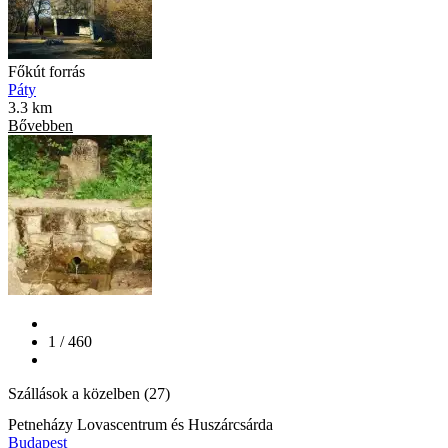
Főkút forrás
Páty
3.3 km
Bővebben
1 / 460
Szállások a közelben (27)
Petneházy Lovascentrum és Huszárcsárda
Budapest