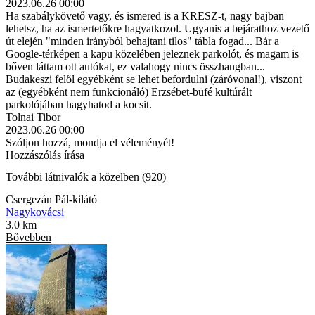
2023.06.26 00:00
Ha szabálykövető vagy, és ismered is a KRESZ-t, nagy bajban
lehetsz, ha az ismertetőkre hagyatkozol. Ugyanis a bejárathoz vezető
út elején "minden irányból behajtani tilos" tábla fogad... Bár a
Google-térképen a kapu közelében jeleznek parkolót, és magam is
bőven láttam ott autókat, ez valahogy nincs összhangban...
Budakeszi felől egyébként se lehet befordulni (záróvonal!), viszont
az (egyébként nem funkcionáló) Erzsébet-büfé kultúrált
parkolójában hagyhatod a kocsit.
Tolnai Tibor
2023.06.26 00:00
Szóljon hozzá, mondja el véleményét!
Hozzászólás írása
További látnivalók a közelben (920)
Csergezán Pál-kilátó
Nagykovácsi
3.0 km
Bővebben