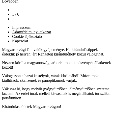
Bővebben
1 / 6
Impresszum
Adatvédelmi nyilatkozat
Cookie tájékoztató
Kapcsolat
Magyarországi látnivalók gyűjteménye. Ha kirándulástippek
érdeklik jó helyen jár! Rengeteg kirándulóhely közül válogathat.
Nézzen körül a magyarországi arborétumok, tanösvények állatkertek
között!
Válogasson a hazai kastélyok, várak kínálatából! Múzeumok,
kiállítások, skanzenek és panoptikumok várják.
Válassza ki, hogy melyik gyógyfürdőben, élményfürdőben szeretne
lazítani! Az erdei túrák mellett kisvasutak is megtalálhatók turisztikai
portálunkon.
Kirándulási ötletek Magyarországon!