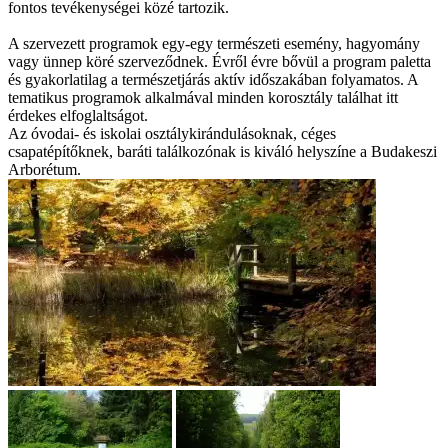
fontos tevékenységei közé tartozik.
A szervezett programok egy-egy természeti esemény, hagyomány
vagy ünnep köré szerveződnek. Évről évre bővül a program paletta
és gyakorlatilag a természetjárás aktív időszakában folyamatos. A
tematikus programok alkalmával minden korosztály találhat itt
érdekes elfoglaltságot.
Az óvodai- és iskolai osztálykirándulásoknak, céges
csapatépítőknek, baráti találkozónak is kiváló helyszíne a Budakeszi
Arborétum.