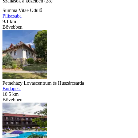
Szállások a közelben (28)
Summa Vitae Üdülő
Piliscsaba
9.1 km
Bővebben
Petneházy Lovascentrum és Huszárcsárda
Budapest
10.5 km
Bővebben