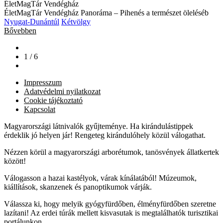
ÉletMagTár Vendégház
ÉletMagTár Vendégház Panoráma – Pihenés a természet öleléséb
Nyugat-Dunántúl
Kétvölgy
Bővebben
1 / 6
Impresszum
Adatvédelmi nyilatkozat
Cookie tájékoztató
Kapcsolat
Magyarországi látnivalók gyűjteménye. Ha kirándulástippek
érdeklik jó helyen jár! Rengeteg kirándulóhely közül válogathat.
Nézzen körül a magyarországi arborétumok, tanösvények állatkertek
között!
Válogasson a hazai kastélyok, várak kínálatából! Múzeumok,
kiállítások, skanzenek és panoptikumok várják.
Válassza ki, hogy melyik gyógyfürdőben, élményfürdőben szeretne
lazítani! Az erdei túrák mellett kisvasutak is megtalálhatók turisztikai
portálunkon.