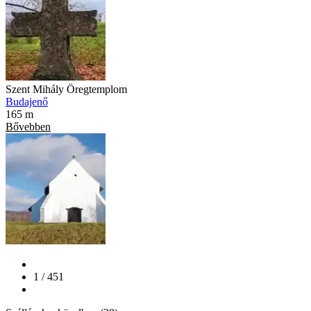
Szent Mihály Öregtemplom
Budajenő
165 m
Bővebben
1 / 451