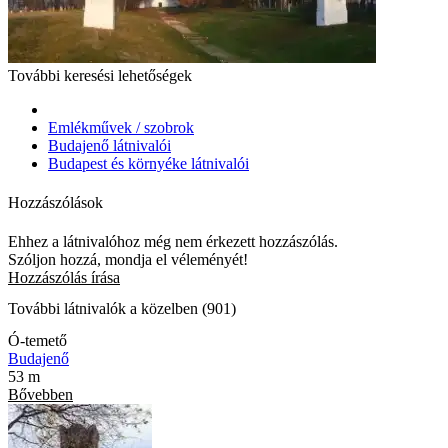
További keresési lehetőségek
Emlékművek / szobrok
Budajenő látnivalói
Budapest és környéke látnivalói
Hozzászólások
Ehhez a látnivalóhoz még nem érkezett hozzászólás.
Szóljon hozzá, mondja el véleményét!
Hozzászólás írása
További látnivalók a közelben (901)
Ó-temető
Budajenő
53 m
Bővebben