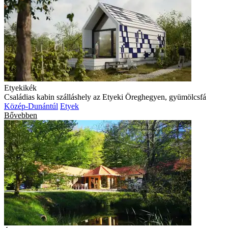
Etyekikék
Családias kabin szálláshely az Etyeki Öreghegyen, gyümölcsfá
Közép-Dunántúl
Etyek
Bővebben