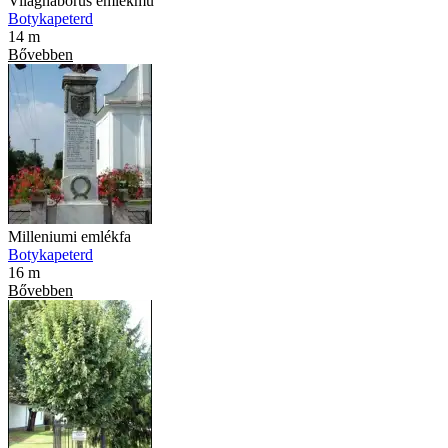
Világháborús emlékmű
Botykapeterd
14 m
Bővebben
Milleniumi emlékfa
Botykapeterd
16 m
Bővebben