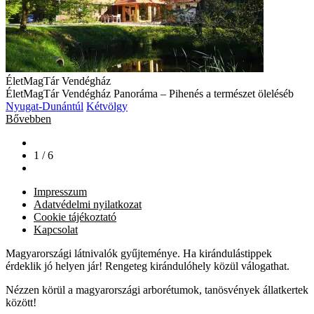
ÉletMagTár Vendégház
ÉletMagTár Vendégház Panoráma – Pihenés a természet öleléséb
Nyugat-Dunántúl
Kétvölgy
Bővebben
1 / 6
Impresszum
Adatvédelmi nyilatkozat
Cookie tájékoztató
Kapcsolat
Magyarországi látnivalók gyűjteménye. Ha kirándulástippek
érdeklik jó helyen jár! Rengeteg kirándulóhely közül válogathat.
Nézzen körül a magyarországi arborétumok, tanösvények állatkertek
között!