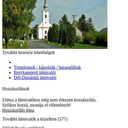
További keresési lehetőségek
Templomok / kápolnák / haranglábak
Botykapeterd látnivalói
Dél-Dunántúl látnivalói
Hozzászólások
Ehhez a látnivalóhoz még nem érkezett hozzászólás.
Szóljon hozzá, mondja el véleményét!
Hozzászólás írása
További látnivalók a közelben (577)