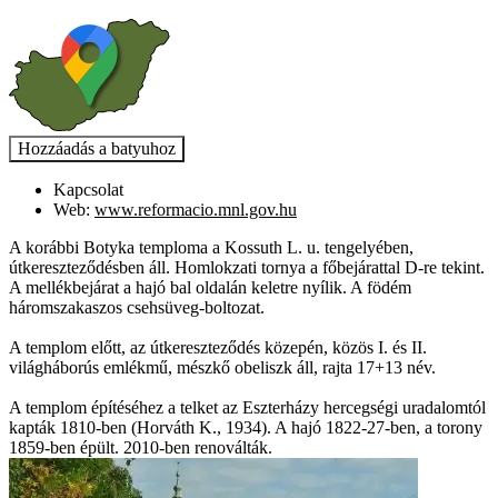
Kapcsolat
Web:
www.reformacio.mnl.gov.hu
A korábbi Botyka temploma a Kossuth L. u. tengelyében,
útkereszteződésben áll. Homlokzati tornya a főbejárattal D-re tekint.
A mellékbejárat a hajó bal oldalán keletre nyílik. A födém
háromszakaszos csehsüveg-boltozat.
A templom előtt, az útkereszteződés közepén, közös I. és II.
világháborús emlékmű, mészkő obeliszk áll, rajta 17+13 név.
A templom építéséhez a telket az Eszterházy hercegségi uradalomtól
kapták 1810-ben (Horváth K., 1934). A hajó 1822-27-ben, a torony
1859-ben épült. 2010-ben renoválták.