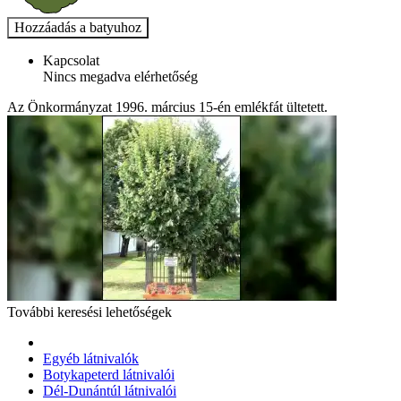
Kapcsolat
Nincs megadva elérhetőség
Az Önkormányzat 1996. március 15-én emlékfát ültetett.
További keresési lehetőségek
Egyéb látnivalók
Botykapeterd látnivalói
Dél-Dunántúl látnivalói