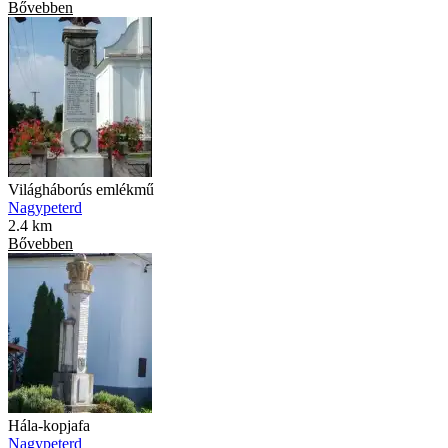
Bővebben
Világháborús emlékmű
Nagypeterd
2.4 km
Bővebben
Hála-kopjafa
Nagypeterd