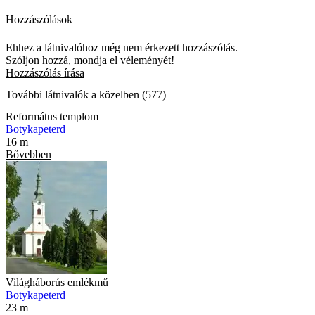
Hozzászólások
Ehhez a látnivalóhoz még nem érkezett hozzászólás.
Szóljon hozzá, mondja el véleményét!
Hozzászólás írása
További látnivalók a közelben (577)
Református templom
Botykapeterd
16 m
Bővebben
Világháborús emlékmű
Botykapeterd
23 m